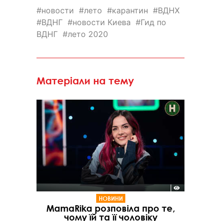
новости
лето
карантин
ВДНХ
ВДНГ
новости Киева
Гид по
ВДНГ
лето 2020
Матеріали на тему
НОВИНИ
MamaRika розповіла про те,
чому їй та її чоловіку