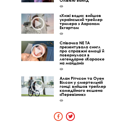
Олівією Вайлд
«Хижі води»: вийшов
український трейлер
трилера з Аароном
Екгартом
Співачка NE TA
презентувала сингл
про справжні емоції й
повернулася в
легендарне «Караоке
на майдані»
Алан Рітчсон та Оуен
Вілсон у смертельній
гонці: вийшов трейлер
комедійного екшена
«Перевізник»