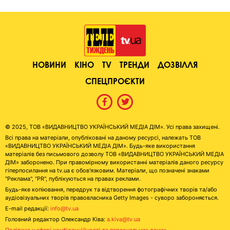
НОВИНИ
КІНО
TV
ТРЕНДИ
ДОЗВІЛЛЯ
СПЕЦПРОЄКТИ
© 2025, ТОВ «ВИДАВНИЦТВО УКРАЇНСЬКИЙ МЕДІА ДІМ». Усі права захищені.
Всі права на матеріали, опубліковані на даному ресурсі, належать ТОВ
«ВИДАВНИЦТВО УКРАЇНСЬКИЙ МЕДІА ДІМ». Будь-яке використання
матеріалів без письмового дозволу ТОВ «ВИДАВНИЦТВО УКРАЇНСЬКИЙ МЕДІА
ДІМ» заборонено. При правомірному використанні матеріалів даного ресурсу
гіперпосилання на tv.ua є обов'язковим. Матеріали, що позначені знаками
"Реклама", "PR", публікуються на правах реклами.
Будь-яке копіювання, передрук та відтворення фотографічних творів та/або
аудіовізуальних творів правовласника Getty Images - суворо забороняється.
E-mail редакції:
info@tv.ua
Головний редактор Олександр Ківа:
a.kiva@tv.ua
Політика у сфері конфіденційності та персональних даних