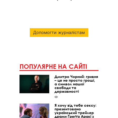
Допомогти журналістам
ПОПУЛЯРНЕ НА САЙТІ
Дмитро Чорний: гривня
– це не просто гроші,
а символ нашої
свободи та
державності
Я хочу від тебе сексу:
презентовано
український трейлер
драми Ґреґґа Аракі з