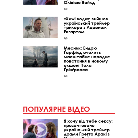
Олівією Вайлд
«Хижі води»: вийшов
український трейлер
трилера з Аароном
Екгартом
Месник: Ендрю
Ґарфілд очолить
масштабне народне
повстання в новому
екшені Пола
Ґрінґрасса
ПОПУЛЯРНЕ ВІДЕО
Я хочу від тебе сексу:
презентовано
український трейлер
драми Ґреґґа Аракі з