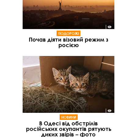
ПОДОРОЖІ
Почав діяти візовий режим з
росією
НОВИНИ
В Одесі від обстрілів
російських окупантів рятують
диких звірів – фото