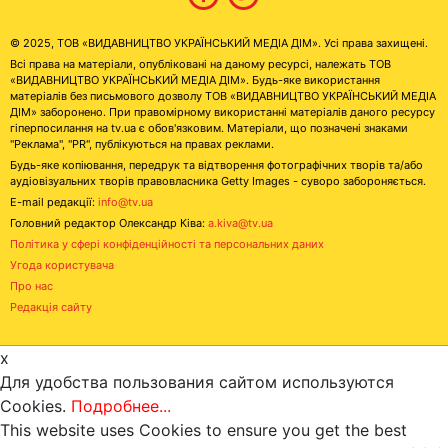
© 2025, ТОВ «ВИДАВНИЦТВО УКРАЇНСЬКИЙ МЕДІА ДІМ». Усі права захищені.
Всі права на матеріали, опубліковані на даному ресурсі, належать ТОВ
«ВИДАВНИЦТВО УКРАЇНСЬКИЙ МЕДІА ДІМ». Будь-яке використання
матеріалів без письмового дозволу ТОВ «ВИДАВНИЦТВО УКРАЇНСЬКИЙ МЕДІА
ДІМ» заборонено. При правомірному використанні матеріалів даного ресурсу
гіперпосилання на tv.ua є обов'язковим. Матеріали, що позначені знаками
"Реклама", "PR", публікуються на правах реклами.
Будь-яке копіювання, передрук та відтворення фотографічних творів та/або
аудіовізуальних творів правовласника Getty Images - суворо забороняється.
E-mail редакції:
info@tv.ua
Головний редактор Олександр Ківа:
a.kiva@tv.ua
Політика у сфері конфіденційності та персональних даних
Угода користувача
Про нас
Редакція сайту
x
Для удобства пользования сайтом используются
Cookies.
Подробнее...
This website uses Cookies to ensure you get the best