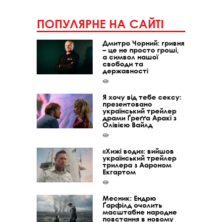
ПОПУЛЯРНЕ НА САЙТІ
Дмитро Чорний: гривня
– це не просто гроші,
а символ нашої
свободи та
державності
Я хочу від тебе сексу:
презентовано
український трейлер
драми Ґреґґа Аракі з
Олівією Вайлд
«Хижі води»: вийшов
український трейлер
трилера з Аароном
Екгартом
Месник: Ендрю
Ґарфілд очолить
масштабне народне
повстання в новому