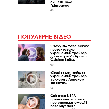
екшені Пола
Ґрінґрасса
ПОПУЛЯРНЕ ВІДЕО
Я хочу від тебе сексу:
презентовано
український трейлер
драми Ґреґґа Аракі з
Олівією Вайлд
«Хижі води»: вийшов
український трейлер
трилера з Аароном
Екгартом
Співачка NE TA
презентувала сингл
про справжні емоції і
повернулася в