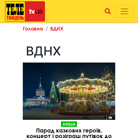
Головна
ВДНХ
ВДНХ
АФІША
Парад казкових героїв,
концерт і розіграш путівок до