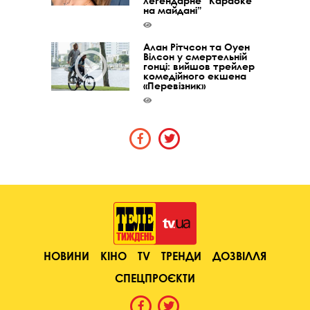
легендарне “Караоке
на майдані”
Алан Рітчсон та Оуен
Вілсон у смертельній
гонці: вийшов трейлер
комедійного екшена
«Перевізник»
НОВИНИ
КІНО
TV
ТРЕНДИ
ДОЗВІЛЛЯ
СПЕЦПРОЄКТИ