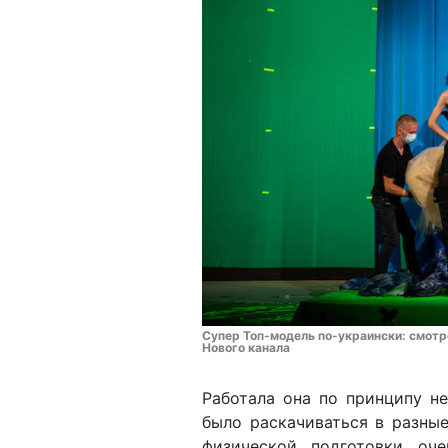
Супер Топ-модель по-украински: смотре
Нового канала
Работала она по принципу н
было раскачиваться в разны
физической подготовки оч