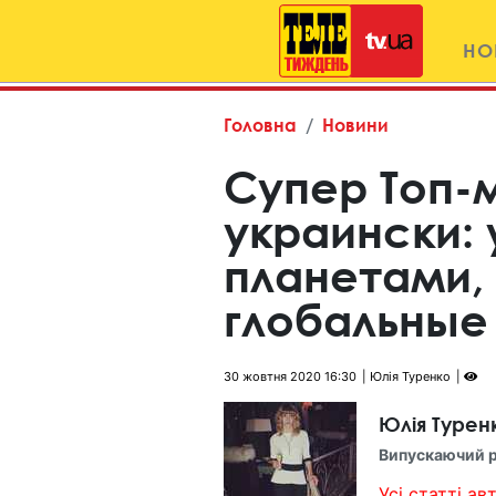
НО
Головна
Новини
Супер Топ-
украински:
планетами, 
глобальные
30 жовтня 2020 16:30
Юлія Туренко
Юлія Турен
Випускаючий 
Усі статті авт