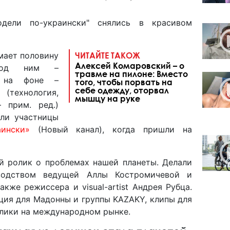
дели по-украински" снялись в красивом
мает половину
ЧИТАЙТЕ ТАКОЖ
Алексей Комаровский – о
 Под ним –
травме на пилоне: Вместо
А на фоне –
того, чтобы порвать на
себе одежду, оторвал
технология,
мышцу на руке
 прим. ред.)
али участницы
ински»
(Новый канал), когда пришли на
ый ролик о проблемах нашей планеты. Делали
водством ведущей Аллы Костромичевой и
кже режиссера и visual-artist Андрея Рубца.
яция для Мадонны и группы KAZAKY, клипы для
лики на международном рынке.