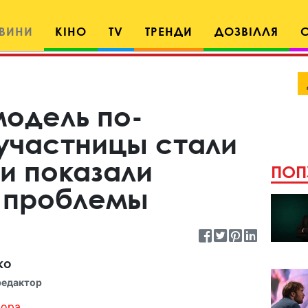
ВИНИ
КІНО
TV
ТРЕНДИ
ДОЗВІЛЛЯ
модель по-
 участницы стали
и показали
ПОП
 проблемы
ко
редактор
ора...