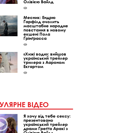
Олівією Вайлд
Месник: Ендрю
Ґарфілд очолить
масштабне народне
повстання в новому
екшені Пола
Ґрінґрасса
«Хижі води»: вийшов
український трейлер
трилера з Аароном
Екгартом
УЛЯРНЕ ВІДЕО
Я хочу від тебе сексу:
презентовано
український трейлер
драми Ґреґґа Аракі з
Олівією Вайлд