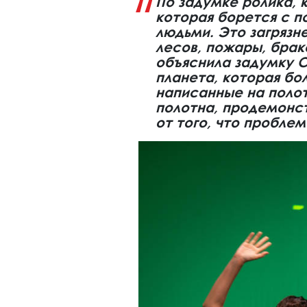
По задумке ролика, 
которая борется с п
людьми. Это загрязн
лесов, пожары, брак
объяснила задумку С
планета, которая бо
написанные на полот
полотна, продемонст
от того, что пробле