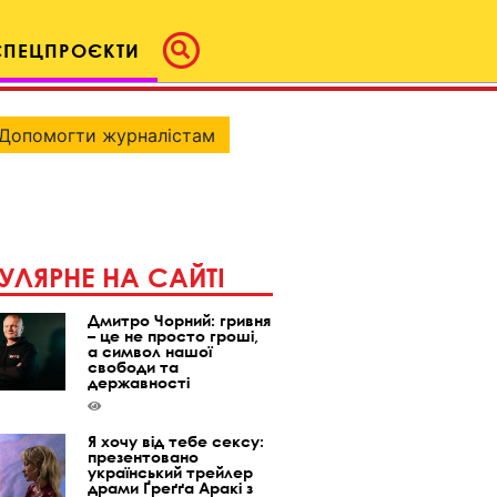
СПЕЦПРОЄКТИ
Допомогти журналістам
УЛЯРНЕ НА САЙТІ
Дмитро Чорний: гривня
– це не просто гроші,
а символ нашої
свободи та
державності
Я хочу від тебе сексу:
презентовано
український трейлер
драми Ґреґґа Аракі з