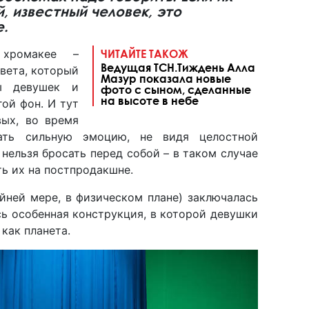
, известный человек, это
е.
 хромакее –
ЧИТАЙТЕ ТАКОЖ
Ведущая ТСН.Тиждень Алла
вета, который
Мазур показала новые
ры девушек и
фото с сыном, сделанные
на высоте в небе
ой фон. И тут
вых, во время
ать сильную эмоцию, не видя целостной
 нельзя бросать перед собой – в таком случае
ь их на постпродакшне.
айней мере, в физическом плане) заключалась
сь особенная конструкция, в которой девушки
 как планета.