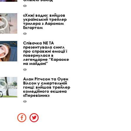
«Хижі води»: вийшов
український трейлер
трилера з Аароном
Екгартом
Співачка NE TA
презентувала сингл
про справжні емоції і
повернулася в
легендарне “Караоке
на майдані”
Алан Рітчсон та Оуен
Вілсон у смертельній
гонці: вийшов трейлер
комедійного екшена
«Перевізник»