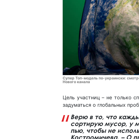
Супер Топ-модель по-украински: смотре
Нового канала
Цель участниц – не только сп
задуматься о глобальных проб
Верю в то, что кажды
сортирую мусор, у м
пью, чтобы не исполь
Костромичева. – О п