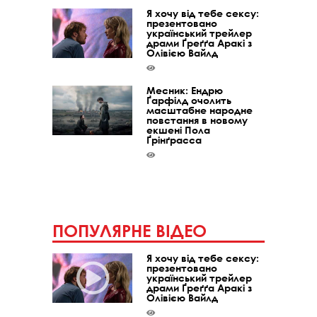
Я хочу від тебе сексу:
презентовано
український трейлер
драми Ґреґґа Аракі з
Олівією Вайлд
Месник: Ендрю
Ґарфілд очолить
масштабне народне
повстання в новому
екшені Пола
Ґрінґрасса
ПОПУЛЯРНЕ ВІДЕО
Я хочу від тебе сексу:
презентовано
український трейлер
драми Ґреґґа Аракі з
Олівією Вайлд