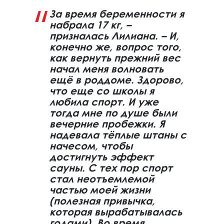
За время беременности я
набрала 17 кг, –
призналась Лилиана. – И,
конечно же, вопрос того,
как вернуть прежний вес
начал меня волновать
ещё в роддоме. Здорово,
что еще со школы я
любила спорт. И уже
тогда мне по душе были
вечерние пробежки. Я
надевала тёплые штаны с
начесом, чтобы
достигнуть эффект
сауны. С тех пор спорт
стал неотъемлемой
частью моей жизни
(полезная привычка,
которая вырабатывалась
годами). Во время