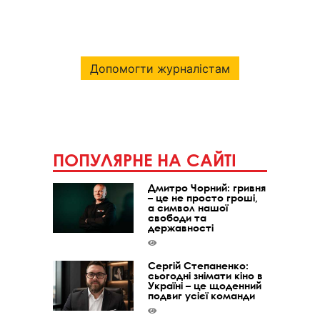
Допомогти журналістам
ПОПУЛЯРНЕ НА САЙТІ
Дмитро Чорний: гривня
– це не просто гроші,
а символ нашої
свободи та
державності
Сергій Степаненко:
сьогодні знімати кіно в
Україні – це щоденний
подвиг усієї команди