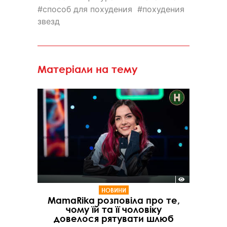
способ для похудения
похудения
звезд
Матеріали на тему
НОВИНИ
MamaRika розповіла про те,
чому їй та її чоловіку
довелося рятувати шлюб