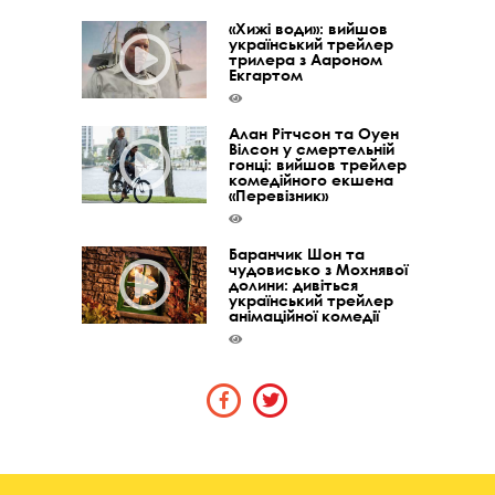
«Хижі води»: вийшов
український трейлер
трилера з Аароном
Екгартом
Алан Рітчсон та Оуен
Вілсон у смертельній
гонці: вийшов трейлер
комедійного екшена
«Перевізник»
Баранчик Шон та
чудовисько з Мохнявої
долини: дивіться
український трейлер
анімаційної комедії