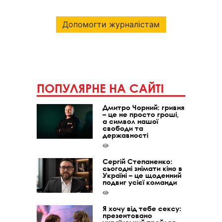
Допомогти журналістам
ПОПУЛЯРНЕ НА САЙТІ
Дмитро Чорний: гривня
– це не просто гроші,
а символ нашої
свободи та
державності
Сергій Степаненко:
сьогодні знімати кіно в
Україні – це щоденний
подвиг усієї команди
Я хочу від тебе сексу:
презентовано