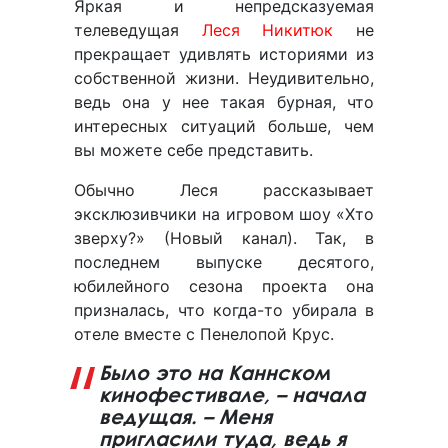
Яркая и непредсказуемая
телеведущая
Леся Никитюк
не
прекращает удивлять историями из
собственной жизни. Неудивительно,
ведь она у нее такая бурная, что
интересных ситуаций больше, чем
вы можете себе представить.
Обычно Леся рассказывает
эксклюзивчики на игровом шоу «Хто
зверху?» (Новый канал). Так, в
последнем выпуске десятого,
юбилейного сезона проекта она
призналась, что когда-то убирала в
отеле вместе с Пенелопой Крус.
Было это на Каннском
кинофестивале, – начала
ведущая. – Меня
пригласили туда, ведь я