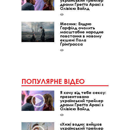
український трейлер
драми Ґреґґа Аракі з
Олівією Вайлд
Месник: Ендрю
Ґарфілд очолить
масштабне народне
повстання в новому
екшені Пола
Ґрінґрасса
ПОПУЛЯРНЕ ВІДЕО
Я хочу від тебе сексу:
презентовано
український трейлер
драми Ґреґґа Аракі з
Олівією Вайлд
«Хижі води»: вийшов
український трейлер