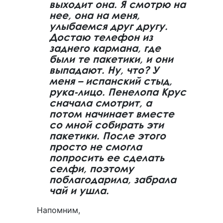
выходит она. Я смотрю на
нее, она на меня,
улыбаемся друг другу.
Достаю телефон из
заднего кармана, где
были те пакетики, и они
выпадают. Ну, что? У
меня – испанский стыд,
рука-лицо. Пенелопа Крус
сначала смотрит, а
потом начинает вместе
со мной собирать эти
пакетики. После этого
просто не смогла
попросить ее сделать
селфи, поэтому
поблагодарила, забрала
чай и ушла.
Напомним,