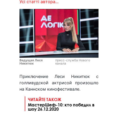
Усі статті автора...
Ведущая Леся
пресс-служба Нового
Никитюк
канала
Приключение Леси Никитюк с
голливудской актрисой произошло
на Каннском кинофестивале.
ЧИТАЙТЕ ТАКОЖ
МастерШеф-10: кто победил в
шоу 26.12.2020