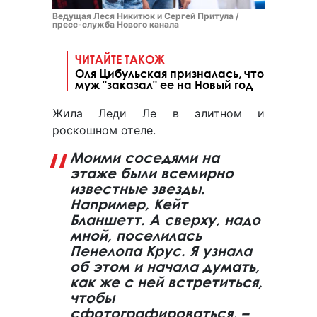
Ведущая Леся Никитюк и Сергей Притула /
пресс-служба Нового канала
ЧИТАЙТЕ ТАКОЖ
Оля Цибульская призналась, что
муж "заказал" ее на Новый год
Жила Леди Ле в элитном и
роскошном отеле.
Моими соседями на
этаже были всемирно
известные звезды.
Например, Кейт
Бланшетт. А сверху, надо
мной, поселилась
Пенелопа Крус. Я узнала
об этом и начала думать,
как же с ней встретиться,
чтобы
сфотографироваться, –