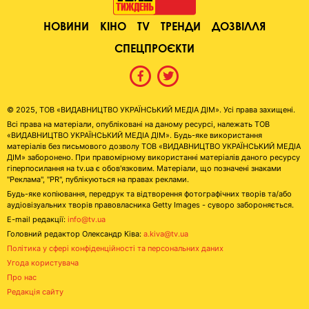
НОВИНИ
КІНО
TV
ТРЕНДИ
ДОЗВІЛЛЯ
СПЕЦПРОЄКТИ
© 2025, ТОВ «ВИДАВНИЦТВО УКРАЇНСЬКИЙ МЕДІА ДІМ». Усі права захищені.
Всі права на матеріали, опубліковані на даному ресурсі, належать ТОВ
«ВИДАВНИЦТВО УКРАЇНСЬКИЙ МЕДІА ДІМ». Будь-яке використання
матеріалів без письмового дозволу ТОВ «ВИДАВНИЦТВО УКРАЇНСЬКИЙ МЕДІА
ДІМ» заборонено. При правомірному використанні матеріалів даного ресурсу
гіперпосилання на tv.ua є обов'язковим. Матеріали, що позначені знаками
"Реклама", "PR", публікуються на правах реклами.
Будь-яке копіювання, передрук та відтворення фотографічних творів та/або
аудіовізуальних творів правовласника Getty Images - суворо забороняється.
E-mail редакції:
info@tv.ua
Головний редактор Олександр Ківа:
a.kiva@tv.ua
Політика у сфері конфіденційності та персональних даних
Угода користувача
Про нас
Редакція сайту