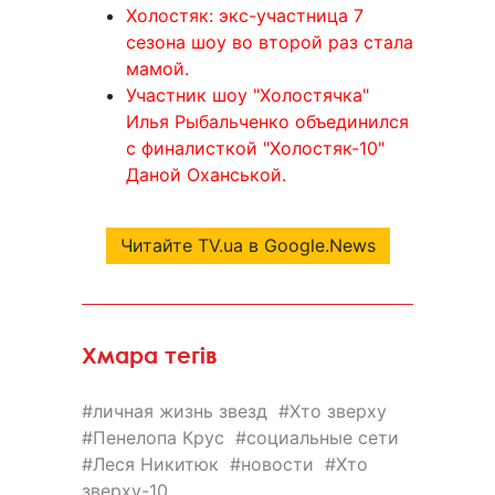
Холостяк: экс-участница 7
сезона шоу во второй раз стала
мамой.
Участник шоу "Холостячка"
Илья Рыбальченко объединился
с финалисткой "Холостяк-10"
Даной Оханськой.
Читайте TV.ua в Google.News
Хмара тегів
личная жизнь звезд
Хто зверху
Пенелопа Крус
социальные сети
Леся Никитюк
новости
Хто
зверху-10