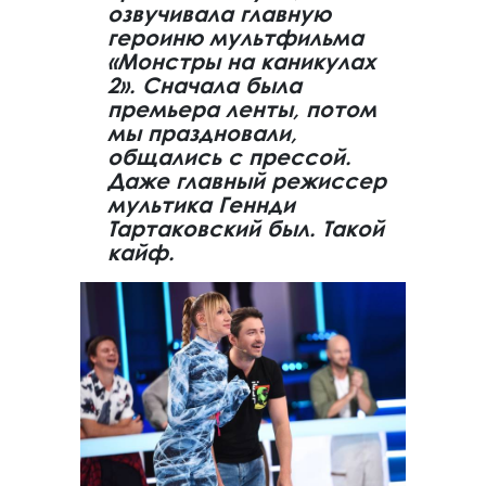
озвучивала главную
героиню мультфильма
«Монстры на каникулах
2». Сначала была
премьера ленты, потом
мы праздновали,
общались с прессой.
Даже главный режиссер
мультика Геннди
Тартаковский был. Такой
кайф.