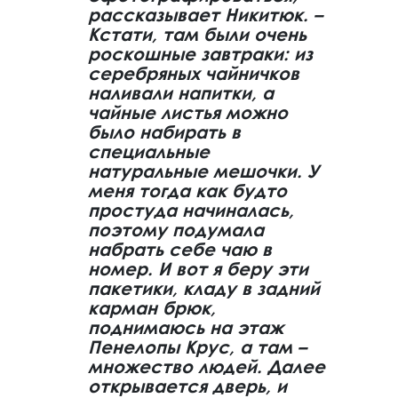
рассказывает Никитюк. –
Кстати, там были очень
роскошные завтраки: из
серебряных чайничков
наливали напитки, а
чайные листья можно
было набирать в
специальные
натуральные мешочки. У
меня тогда как будто
простуда начиналась,
поэтому подумала
набрать себе чаю в
номер. И вот я беру эти
пакетики, кладу в задний
карман брюк,
поднимаюсь на этаж
Пенелопы Крус, а там –
множество людей. Далее
открывается дверь, и