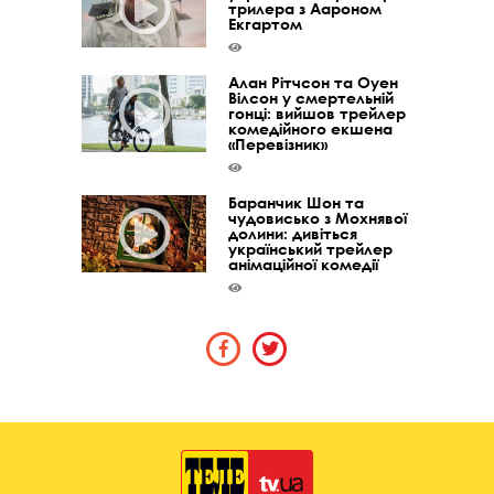
трилера з Аароном
Екгартом
Алан Рітчсон та Оуен
Вілсон у смертельній
гонці: вийшов трейлер
комедійного екшена
«Перевізник»
Баранчик Шон та
чудовисько з Мохнявої
долини: дивіться
український трейлер
анімаційної комедії