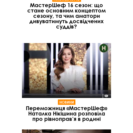
МастерШеф 16 сезон: що
стане основним концептом
сезону, та чим аматори
дивуватимуть досвідчених
суддів?
НОВИНИ
Переможниця «МастерШеф»
Наталка Нікішина розповіла
про рівноправ’я в родині