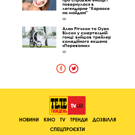
повернулася в
легендарне “Караоке
на майдані”
Алан Рітчсон та Оуен
Вілсон у смертельній
гонці: вийшов трейлер
комедійного екшена
«Перевізник»
НОВИНИ
КІНО
TV
ТРЕНДИ
ДОЗВІЛЛЯ
СПЕЦПРОЄКТИ