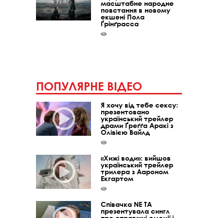
масштабне народне
повстання в новому
екшені Пола
Ґрінґрасса
ПОПУЛЯРНЕ ВІДЕО
Я хочу від тебе сексу:
презентовано
український трейлер
драми Ґреґґа Аракі з
Олівією Вайлд
«Хижі води»: вийшов
український трейлер
трилера з Аароном
Екгартом
Співачка NE TA
презентувала сингл
про справжні емоції і