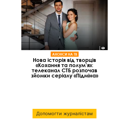
АНОНСИ НА ТВ
Нова історія від творців
«Кохання та полум’я»:
телеканал СТБ розпочав
зйомки серіалу «Підміна»
Допомогти журналістам