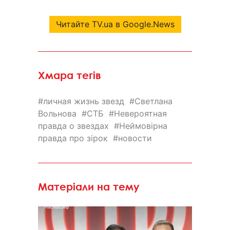
Читайте TV.ua в Google.News
Хмара тегів
личная жизнь звезд
Светлана
Вольнова
СТБ
Невероятная
правда о звездах
Неймовiрна
правда про зiрок
новости
Матеріали на тему