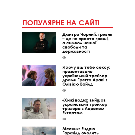
ПОПУЛЯРНЕ НА САЙТІ
Дмитро Чорний: гривня
– це не просто гроші,
а символ нашої
свободи та
державності
Я хочу від тебе сексу:
презентовано
український трейлер
драми Ґреґґа Аракі з
Олівією Вайлд
«Хижі води»: вийшов
український трейлер
трилера з Аароном
Екгартом
Месник: Ендрю
Ґарфілд очолить