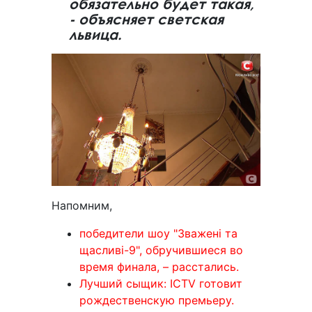
обязательно будет такая,
- объясняет светская
львица.
Напомним,
победители шоу "Зважені та
щасливі-9", обручившиеся во
время финала, – расстались.
Лучший сыщик: ICTV готовит
рождественскую премьеру.