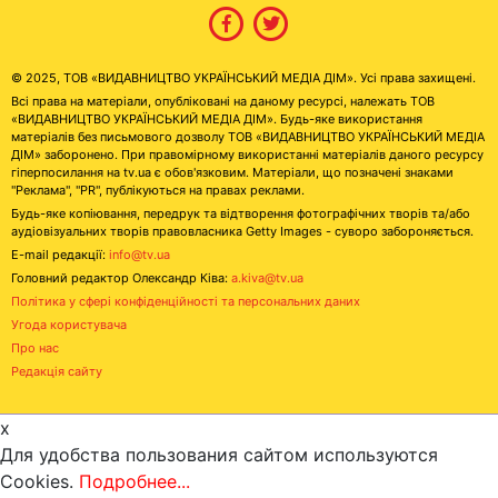
© 2025, ТОВ «ВИДАВНИЦТВО УКРАЇНСЬКИЙ МЕДІА ДІМ». Усі права захищені.
Всі права на матеріали, опубліковані на даному ресурсі, належать ТОВ
«ВИДАВНИЦТВО УКРАЇНСЬКИЙ МЕДІА ДІМ». Будь-яке використання
матеріалів без письмового дозволу ТОВ «ВИДАВНИЦТВО УКРАЇНСЬКИЙ МЕДІА
ДІМ» заборонено. При правомірному використанні матеріалів даного ресурсу
гіперпосилання на tv.ua є обов'язковим. Матеріали, що позначені знаками
"Реклама", "PR", публікуються на правах реклами.
Будь-яке копіювання, передрук та відтворення фотографічних творів та/або
аудіовізуальних творів правовласника Getty Images - суворо забороняється.
E-mail редакції:
info@tv.ua
Головний редактор Олександр Ківа:
a.kiva@tv.ua
Політика у сфері конфіденційності та персональних даних
Угода користувача
Про нас
Редакція сайту
x
Для удобства пользования сайтом используются
Cookies.
Подробнее...