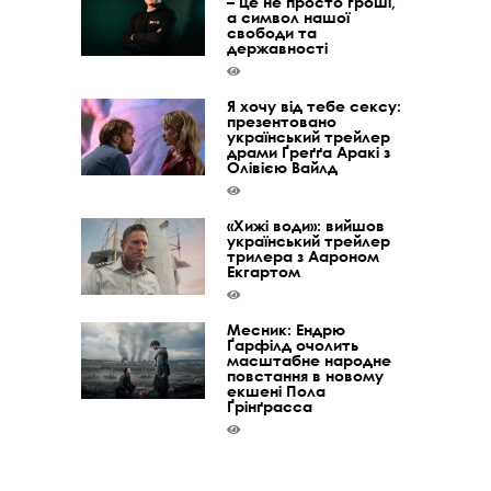
– це не просто гроші,
а символ нашої
свободи та
державності
Я хочу від тебе сексу:
презентовано
український трейлер
драми Ґреґґа Аракі з
Олівією Вайлд
«Хижі води»: вийшов
український трейлер
трилера з Аароном
Екгартом
Месник: Ендрю
Ґарфілд очолить
масштабне народне
повстання в новому
екшені Пола
Ґрінґрасса