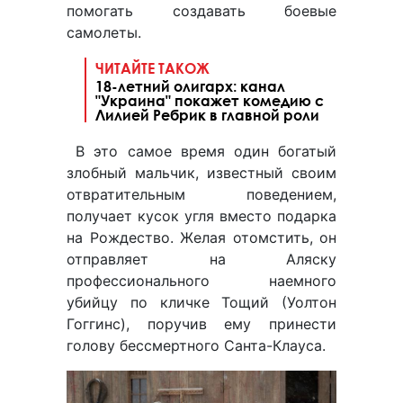
помогать создавать боевые
самолеты.
ЧИТАЙТЕ ТАКОЖ
18-летний олигарх: канал
"Украина" покажет комедию с
Лилией Ребрик в главной роли
В это самое время один богатый
злобный мальчик, известный своим
отвратительным поведением,
получает кусок угля вместо подарка
на Рождество. Желая отомстить, он
отправляет на Аляску
профессионального наемного
убийцу по кличке Тощий (Уолтон
Гоггинс), поручив ему принести
голову бессмертного Санта-Клауса.