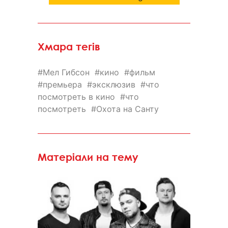
Хмара тегів
Мел Гибсон
кино
фильм
премьера
эксклюзив
что
посмотреть в кино
что
посмотреть
Охота на Санту
Матеріали на тему