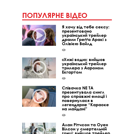
ПОПУЛЯРНЕ ВІДЕО
Я хочу від тебе сексу:
презентовано
український трейлер
драми Ґреґґа Аракі з
Олівією Вайлд
«Хижі води»: вийшов
український трейлер
трилера з Аароном
Екгартом
Співачка NE TA
презентувала сингл
про справжні емоції і
повернулася в
легендарне “Караоке
на майдані”
Алан Рітчсон та Оуен
Вілсон у смертельній
гонці: вийшов трейлер