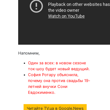
Напомним,
Один за всех: в новом сезоне
ток-шоу будет новый ведущий.
София Ротару объяснила,
почему она против свадьбы 19-
летней внучки Сони
Евдокименко.
Читайте TV.ua в Google.News