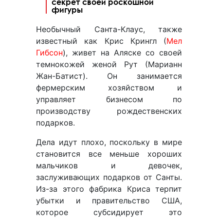
секрет своей роскошной
фигуры
Необычный Санта-Клаус, также
известный как Крис Крингл (
Мел
Гибсон
), живет на Аляске со своей
темнокожей женой Рут (Марианн
Жан-Батист). Он занимается
фермерским хозяйством и
управляет бизнесом по
производству рождественских
подарков.
Дела идут плохо, поскольку в мире
становится все меньше хороших
мальчиков и девочек,
заслуживающих подарков от Санты.
Из-за этого фабрика Криса терпит
убытки и правительство США,
которое субсидирует это