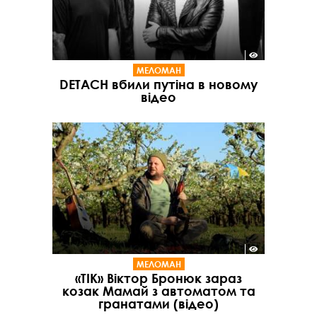
МЕЛОМАН
DETACH вбили путіна в новому
відео
МЕЛОМАН
«ТІК» Віктор Бронюк зараз
козак Мамай з автоматом та
гранатами (відео)