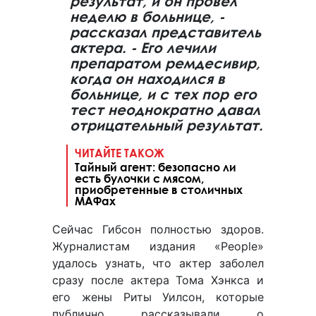
результат, и он провел
неделю в больнице, -
рассказал представитель
актера. - Его лечили
препаратом ремдесивир,
когда он находился в
больнице, и с тех пор его
тест неоднократно давал
отрицательный результат.
ЧИТАЙТЕ ТАКОЖ
Тайный агент: безопасно ли
есть булочки с мясом,
приобретенные в столичных
МАФах
Сейчас Гибсон полностью здоров.
Журналистам издания «People»
удалось узнать, что актер заболел
сразу после актера Тома Хэнкса и
его жены Риты Уилсон, которые
публично рассказывали о