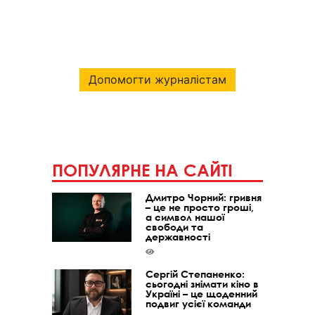
Допомогти журналістам
ПОПУЛЯРНЕ НА САЙТІ
Дмитро Чорний: гривня
– це не просто гроші,
а символ нашої
свободи та
державності
Сергій Степаненко:
сьогодні знімати кіно в
Україні – це щоденний
подвиг усієї команди