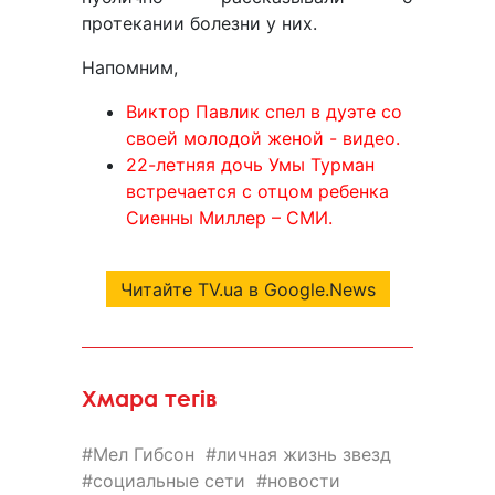
протекании болезни у них.
Напомним,
Виктор Павлик спел в дуэте со
своей молодой женой - видео.
22-летняя дочь Умы Турман
встречается с отцом ребенка
Сиенны Миллер – СМИ.
Читайте TV.ua в Google.News
Хмара тегів
Мел Гибсон
личная жизнь звезд
социальные сети
новости