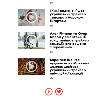
«Хижі води»: вийшов
український трейлер
трилера з Аароном
Екгартом
Алан Рітчсон та Оуен
Вілсон у смертельній
гонці: вийшов трейлер
комедійного екшена
«Перевізник»
Баранчик Шон та
чудовисько з Мохнявої
долини: дивіться
український трейлер
анімаційної комедії