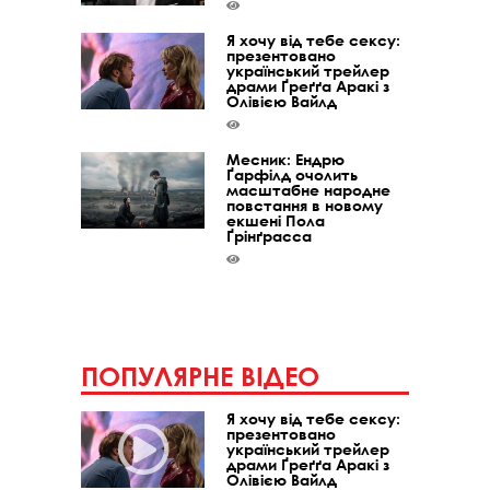
Я хочу від тебе сексу:
презентовано
український трейлер
драми Ґреґґа Аракі з
Олівією Вайлд
Месник: Ендрю
Ґарфілд очолить
масштабне народне
повстання в новому
екшені Пола
Ґрінґрасса
ПОПУЛЯРНЕ ВІДЕО
Я хочу від тебе сексу:
презентовано
український трейлер
драми Ґреґґа Аракі з
Олівією Вайлд