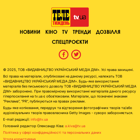
НОВИНИ
КІНО
TV
ТРЕНДИ
ДОЗВІЛЛЯ
СПЕЦПРОЄКТИ
© 2025, ТОВ «ВИДАВНИЦТВО УКРАЇНСЬКИЙ МЕДІА ДІМ». Усі права захищені.
Всі права на матеріали, опубліковані на даному ресурсі, належать ТОВ
«ВИДАВНИЦТВО УКРАЇНСЬКИЙ МЕДІА ДІМ». Будь-яке використання
матеріалів без письмового дозволу ТОВ «ВИДАВНИЦТВО УКРАЇНСЬКИЙ МЕДІА
ДІМ» заборонено. При правомірному використанні матеріалів даного ресурсу
гіперпосилання на tv.ua є обов'язковим. Матеріали, що позначені знаками
"Реклама", "PR", публікуються на правах реклами.
Будь-яке копіювання, передрук та відтворення фотографічних творів та/або
аудіовізуальних творів правовласника Getty Images - суворо забороняється.
E-mail редакції:
info@tv.ua
Головний редактор Олександр Ківа:
a.kiva@tv.ua
Політика у сфері конфіденційності та персональних даних
Угода користувача