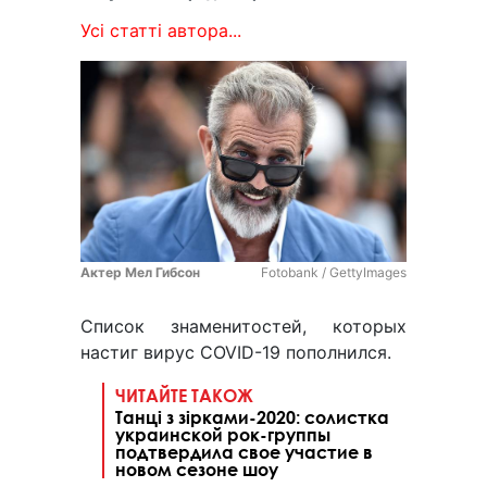
Усі статті автора...
Актер Мел Гибсон
Fotobank / GettyImages
Список знаменитостей, которых
настиг вирус COVID-19 пополнился.
ЧИТАЙТЕ ТАКОЖ
Танці з зірками-2020: солистка
украинской рок-группы
подтвердила свое участие в
новом сезоне шоу