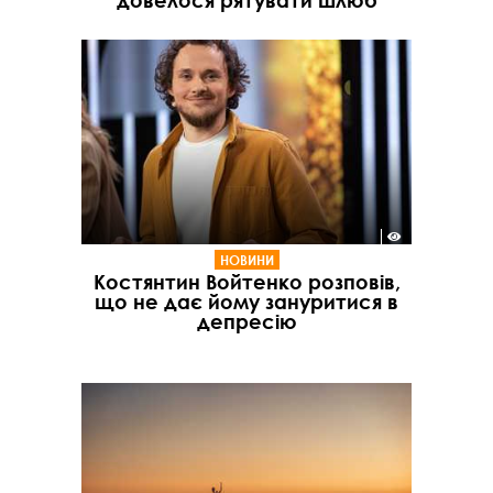
довелося рятувати шлюб
НОВИНИ
Костянтин Войтенко розповів,
що не дає йому зануритися в
депресію