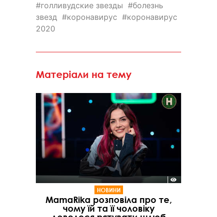
голливудские звезды
болезнь
звезд
коронавирус
коронавирус
2020
Матеріали на тему
НОВИНИ
MamaRika розповіла про те,
чому їй та її чоловіку