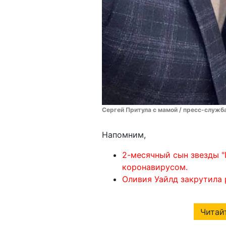
Сергей Притула с мамой / пресс-служб
Напомним,
2-месячный сын звезды "
коронавирусом.
Оливия Уайлд закрутила
Читайт