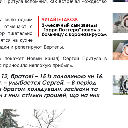
й Притула вспомнил, как встречал Рождество
а было одним
ЧИТАЙТЕ ТАКОЖ
2-месячный сын звезды
й отмечают с
"Гарри Поттера" попал в
ор тщательно
больницу с коронавирусом
ятся на кухне
лядки и репетируют Вертепы.
у покажет Новый канал) Сергей Притула в
то приносило неплохую прибыль.
12, братові – 15 із половиною чи 16.
, – улыбается Сергей. – В період
з братом колядували, засівали та
 з ним стільки грошей, що на них
.