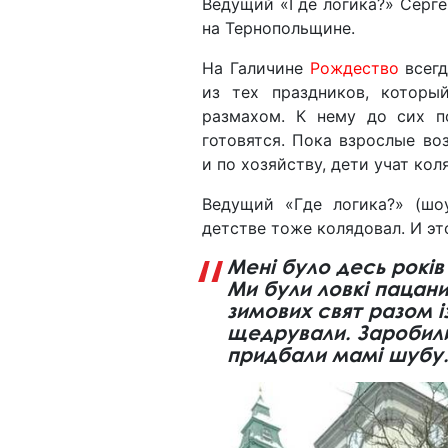
Ведущий «Где логика?» Серге
на Тернопольщине.
На Галичине
Рождество
всегд
из тех праздников, которы
размахом. К нему до сих п
готовятся. Пока взрослые воз
и по хозяйству, дети учат ко
Ведущий «Где логика?» (шо
детстве тоже колядовал. И э
Мені було десь років 
Ми були ловкі пацани
зимових свят разом і
щедрували. Заробили
придбали мамі шубу