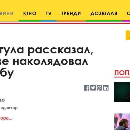
ВИНИ
КІНО
TV
ТРЕНДИ
ДОЗВІЛЛЯ
тула рассказал,
ве наколядовал
бу
ПОП
ко
редактор
ора...