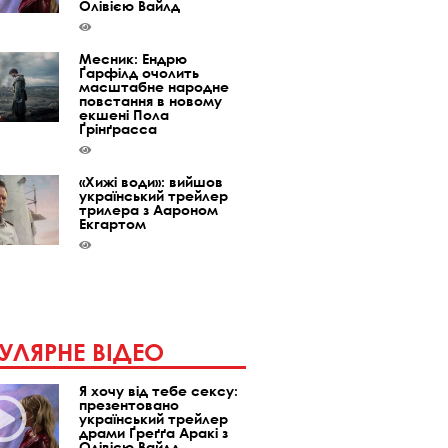
Олівією Вайлд
Месник: Ендрю
Ґарфілд очолить
масштабне народне
повстання в новому
екшені Пола
Ґрінґрасса
«Хижі води»: вийшов
український трейлер
трилера з Аароном
Екгартом
УЛЯРНЕ ВІДЕО
Я хочу від тебе сексу:
презентовано
український трейлер
драми Ґреґґа Аракі з
Олівією Вайлд