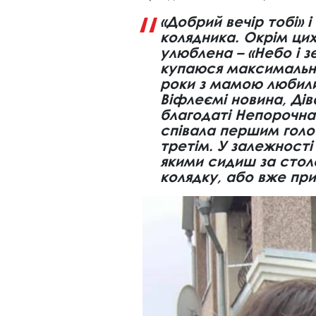
«Добрий вечір тобі» і
колядника. Окрім ци
улюблена – «Небо і з
купаюся максимально
роки з мамою любили
Віфлеємі новина, Ді
благодаті Непорочна
співала першим голос
третім. У залежності 
якими сидиш за стол
колядку, або вже при