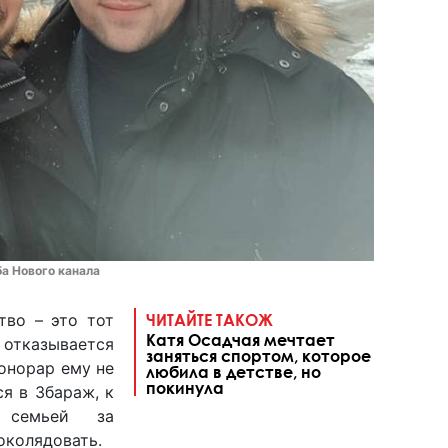
ба Нового канала
тво – это тот
ЧИТАЙТЕ ТАКОЖ
Катя Осадчая мечтает
 отказывается
заняться спортом, которое
онорар ему не
любила в детстве, но
покинула
я в Збараж, к
 семьей за
околядовать.