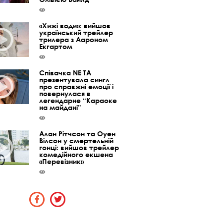
«Хижі води»: вийшов
український трейлер
трилера з Аароном
Екгартом
Співачка NE TA
презентувала сингл
про справжні емоції і
повернулася в
легендарне “Караоке
на майдані”
Алан Рітчсон та Оуен
Вілсон у смертельній
гонці: вийшов трейлер
комедійного екшена
«Перевізник»