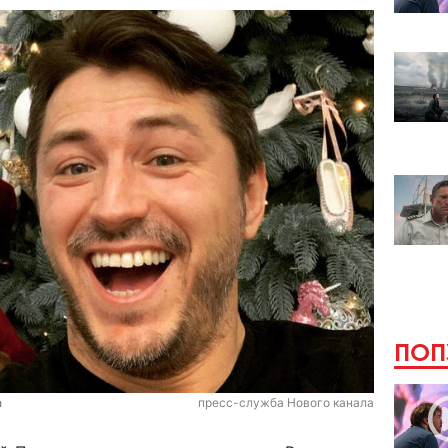
ПОП
а
пресс-служба Нового канала