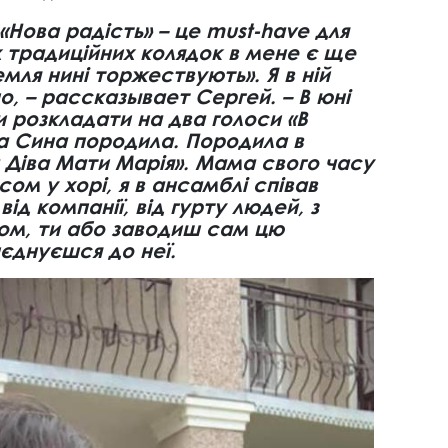
 «Нова радість» – це must-have для
х традиційних колядок в мене є ще
емля нині торжествують». Я в ній
, – рассказывает Сергей. – В юні
 розкладати на два голоси «В
ва Сина породила. Породила в
 Діва Мати Марія». Мама свого часу
ом у хорі, я в ансамблі співав
від компанії, від гурту людей, з
ом, ти або заводиш сам цю
єднуєшся до неї.