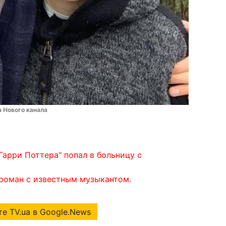
а Нового канала
Гарри Поттера" попал в больницу с
 роман с известным музыкантом.
е TV.ua в Google.News