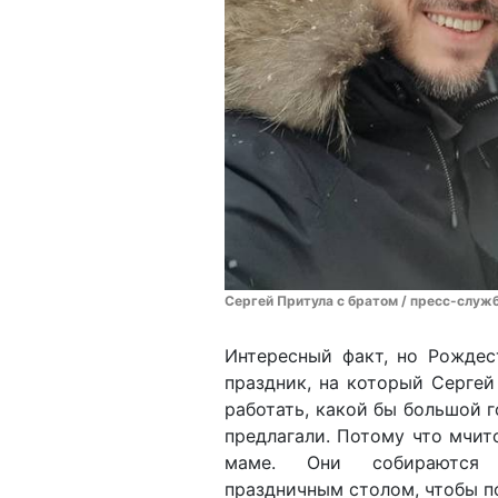
Сергей Притула с братом / пресс-служ
Интересный факт, но Рождес
праздник, на который Сергей
работать, какой бы большой г
предлагали. Потому что мчитс
маме. Они собираются
праздничным столом, чтобы п