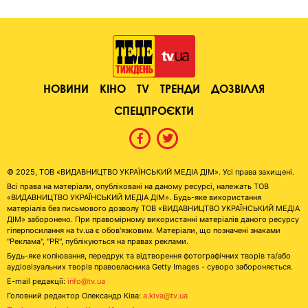
НОВИНИ
КІНО
TV
ТРЕНДИ
ДОЗВІЛЛЯ
СПЕЦПРОЄКТИ
© 2025, ТОВ «ВИДАВНИЦТВО УКРАЇНСЬКИЙ МЕДІА ДІМ». Усі права захищені.
Всі права на матеріали, опубліковані на даному ресурсі, належать ТОВ
«ВИДАВНИЦТВО УКРАЇНСЬКИЙ МЕДІА ДІМ». Будь-яке використання
матеріалів без письмового дозволу ТОВ «ВИДАВНИЦТВО УКРАЇНСЬКИЙ МЕДІА
ДІМ» заборонено. При правомірному використанні матеріалів даного ресурсу
гіперпосилання на tv.ua є обов'язковим. Матеріали, що позначені знаками
"Реклама", "PR", публікуються на правах реклами.
Будь-яке копіювання, передрук та відтворення фотографічних творів та/або
аудіовізуальних творів правовласника Getty Images - суворо забороняється.
E-mail редакції:
info@tv.ua
Головний редактор Олександр Ківа:
a.kiva@tv.ua