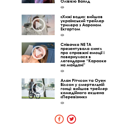
Олівією Вайлд
«Хижі води»: вийшов
український трейлер
трилера з Аароном
Екгартом
Співачка NE TA
презентувала сингл
про справжні емоції і
повернулася в
легендарне “Караоке
на майдані”
Алан Рітчсон та Оуен
Вілсон у смертельній
гонці: вийшов трейлер
комедійного екшена
«Перевізник»