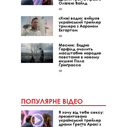
Олівією Вайлд
«Хижі води»: вийшов
український трейлер
трилера з Аароном
Екгартом
Месник: Ендрю
Ґарфілд очолить
масштабне народне
повстання в новому
екшені Пола
Ґрінґрасса
ПОПУЛЯРНЕ ВІДЕО
Я хочу від тебе сексу:
презентовано
український трейлер
драми Ґреґґа Аракі з