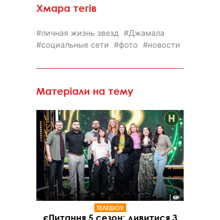
Хмара тегів
личная жизнь звезд
Джамала
социальные сети
фото
новости
Матеріали на тему
ТЕЛЕШОУ
єПитання 5 сезон: дивитися 3