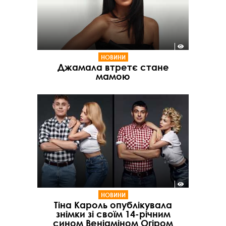
НОВИНИ
Джамала втретє стане
мамою
НОВИНИ
Тіна Кароль опублікувала
знімки зі своїм 14-річним
сином Веніаміном Огіром