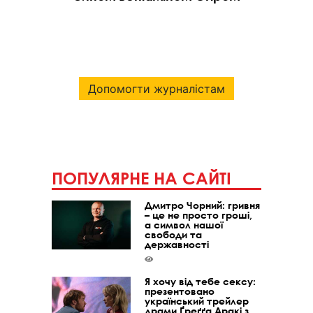
Допомогти журналістам
ПОПУЛЯРНЕ НА САЙТІ
Дмитро Чорний: гривня
– це не просто гроші,
а символ нашої
свободи та
державності
Я хочу від тебе сексу:
презентовано
український трейлер
драми Ґреґґа Аракі з