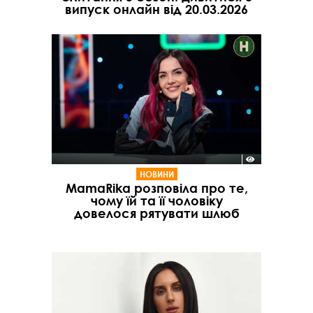
випуск онлайн від 20.03.2026
НОВИНИ
MamaRika розповіла про те,
чому їй та її чоловіку
довелося рятувати шлюб