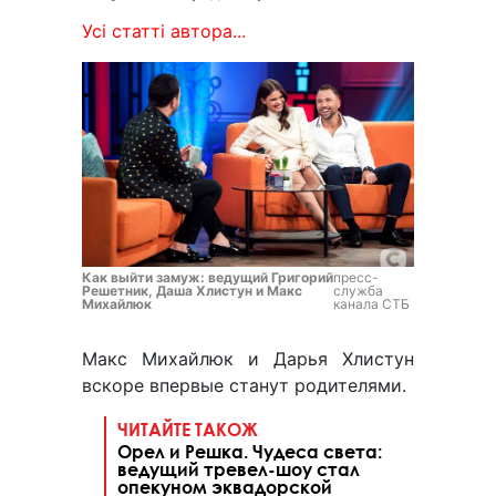
Усі статті автора...
Как выйти замуж: ведущий Григорий
пресс-
Решетник, Даша Хлистун и Макс
служба
Михайлюк
канала СТБ
Макс Михайлюк и Дарья Хлистун
вскоре впервые станут родителями.
ЧИТАЙТЕ ТАКОЖ
Орел и Решка. Чудеса света:
ведущий тревел-шоу стал
опекуном эквадорской