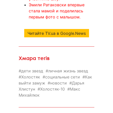
Эмили Ратаковски впервые
стала мамой и поделилась
первым фото с малышом.
Читайте TV.ua в Google.News
Хмара тегів
дети звезд
личная жизнь звезд
Холостяк
социальные сети
Как
выйти замуж
новости
Дарья
Хлистун
Холостяк-10
Макс
Михайлюк