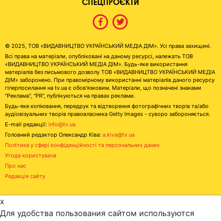
СПЕЦПРОЄКТИ
© 2025, ТОВ «ВИДАВНИЦТВО УКРАЇНСЬКИЙ МЕДІА ДІМ». Усі права захищені.
Всі права на матеріали, опубліковані на даному ресурсі, належать ТОВ
«ВИДАВНИЦТВО УКРАЇНСЬКИЙ МЕДІА ДІМ». Будь-яке використання
матеріалів без письмового дозволу ТОВ «ВИДАВНИЦТВО УКРАЇНСЬКИЙ МЕДІА
ДІМ» заборонено. При правомірному використанні матеріалів даного ресурсу
гіперпосилання на tv.ua є обов'язковим. Матеріали, що позначені знаками
"Реклама", "PR", публікуються на правах реклами.
Будь-яке копіювання, передрук та відтворення фотографічних творів та/або
аудіовізуальних творів правовласника Getty Images - суворо забороняється.
E-mail редакції:
info@tv.ua
Головний редактор Олександр Ківа:
a.kiva@tv.ua
Політика у сфері конфіденційності та персональних даних
Угода користувача
Про нас
Редакція сайту
x
Для удобства пользования сайтом используются