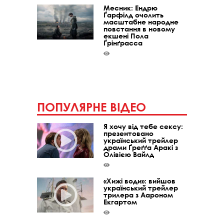
Месник: Ендрю
Ґарфілд очолить
масштабне народне
повстання в новому
екшені Пола
Ґрінґрасса
ПОПУЛЯРНЕ ВІДЕО
Я хочу від тебе сексу:
презентовано
український трейлер
драми Ґреґґа Аракі з
Олівією Вайлд
«Хижі води»: вийшов
український трейлер
трилера з Аароном
Екгартом