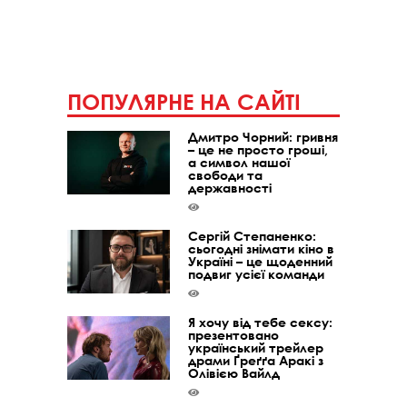
ПОПУЛЯРНЕ НА САЙТІ
Дмитро Чорний: гривня
– це не просто гроші,
а символ нашої
свободи та
державності
Сергій Степаненко:
сьогодні знімати кіно в
Україні – це щоденний
подвиг усієї команди
Я хочу від тебе сексу:
презентовано
український трейлер
драми Ґреґґа Аракі з
Олівією Вайлд