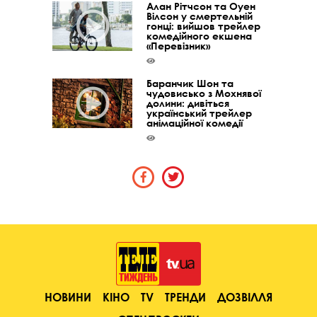
Алан Рітчсон та Оуен
Вілсон у смертельній
гонці: вийшов трейлер
комедійного екшена
«Перевізник»
Баранчик Шон та
чудовисько з Мохнявої
долини: дивіться
український трейлер
анімаційної комедії
НОВИНИ
КІНО
TV
ТРЕНДИ
ДОЗВІЛЛЯ