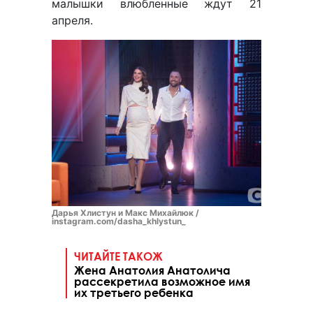
малышки влюбленные ждут 21
апреля.
Дарья Хлистун и Макс Михайлюк /
instagram.com/dasha_khlystun_
ЧИТАЙТЕ ТАКОЖ
Жена Анатолия Анатолича
рассекретила возможное имя
их третьего ребенка