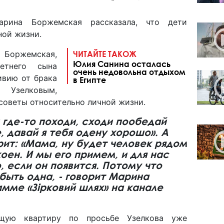
арина Боржемская рассказала, что дети
ной жизни.
Боржемская,
ЧИТАЙТЕ ТАКОЖ
Юлия Санина осталась
летнего сына
очень недовольна отдыхом
ивию от брака
в Египте
 Узелковым,
 советы относительно личной жизни.
и где-то походи, сходи пообедай
, давай я тебя одену хорошо». А
ит: «Мама, ну будет человек рядом
коен. И мы его примем, и для нас
, если он появится. Потому что
ыть одна, - говорит Марина
мме «Зірковий шлях» на канале
бщую квартиру по просьбе Узелкова уже