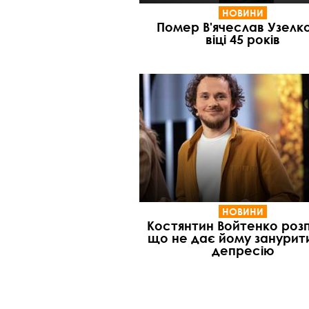
НОВИНИ
Помер В'ячеслав Узелко
віці 45 років
НОВИНИ
Костянтин Войтенко розп
що не дає йому занурит
депресію