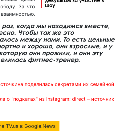
девушкам за участие в
шоу
ободу. За что
 взаимностью.
 раз, когда мы находимся вместе,
есно. Чтобы так же это
лось между нами. То есть цельные
ртно и хорошо, они взрослые, и у
 которую они прожили, и они эту
делилась фитнес-тренер.
сточкина поделилась секретами их семейной
а о "подкатах" из Instagram: direct – источник
е TV.ua в Google.News