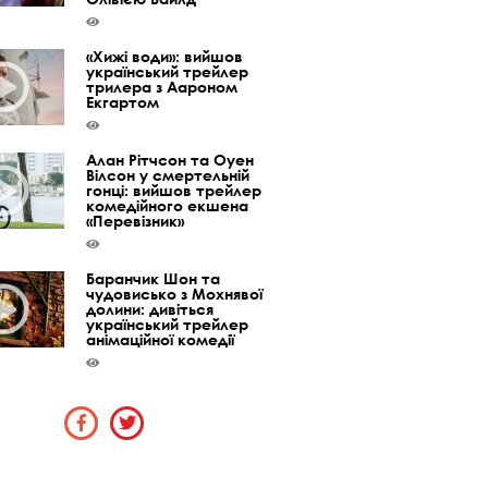
«Хижі води»: вийшов
український трейлер
трилера з Аароном
Екгартом
Алан Рітчсон та Оуен
Вілсон у смертельній
гонці: вийшов трейлер
комедійного екшена
«Перевізник»
Баранчик Шон та
чудовисько з Мохнявої
долини: дивіться
український трейлер
анімаційної комедії