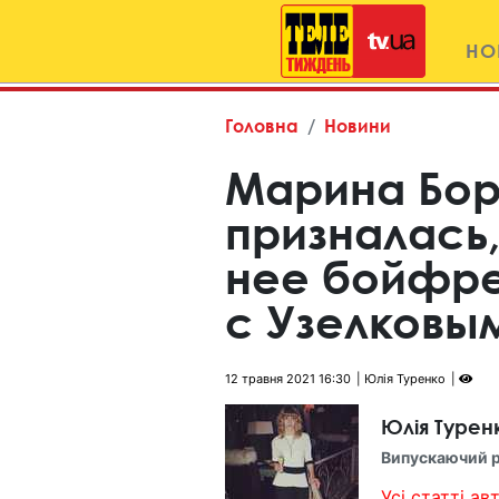
НО
Головна
Новини
Марина Бо
призналась,
нее бойфре
с Узелковы
12 травня 2021 16:30
Юлія Туренко
Юлія Турен
Випускаючий 
Усі статті авт