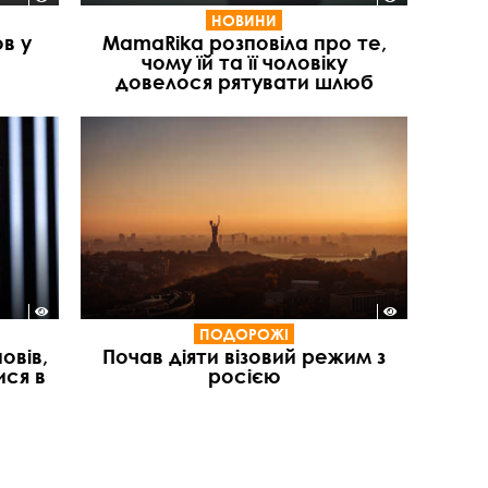
НОВИНИ
в у
MamaRika розповіла про те,
чому їй та її чоловіку
довелося рятувати шлюб
ПОДОРОЖІ
овів,
Почав діяти візовий режим з
ися в
росією