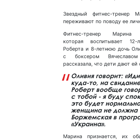
Звездный фитнес-тренер М
переживают по поводу ее лич
Фитнес-тренер Марина 
которая воспитывает 12-
Роберта и 8-летнюю дочь Ол
с боксером Вячеславом
рассказала, что дети дают ей
Оливия говорит: «Ид
куда-то, на свидание
Роберт вообще говор
с тобой - я буду спо
это будет нормально
женщина не должна б
Боржемская в програ
«Украина».
Марина признается, их о