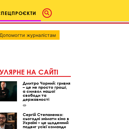
СПЕЦПРОЄКТИ
Допомогти журналістам
УЛЯРНЕ НА САЙТІ
Дмитро Чорний: гривня
– це не просто гроші,
а символ нашої
свободи та
державності
Сергій Степаненко:
сьогодні знімати кіно в
Україні – це щоденний
подвиг усієї команди