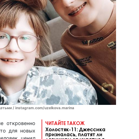
тьми / instagram.com/uzelkova.marina
е откровенно
ЧИТАЙТЕ ТАКОЖ
Холостяк-11: Джессика
ыто для новых
призналась, платят ли
человек ценил