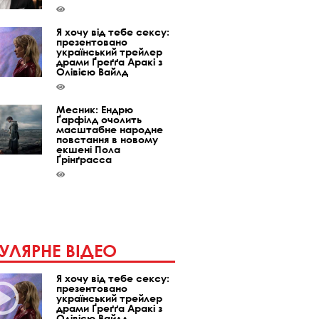
Я хочу від тебе сексу:
презентовано
український трейлер
драми Ґреґґа Аракі з
Олівією Вайлд
Месник: Ендрю
Ґарфілд очолить
масштабне народне
повстання в новому
екшені Пола
Ґрінґрасса
УЛЯРНЕ ВІДЕО
Я хочу від тебе сексу:
презентовано
український трейлер
драми Ґреґґа Аракі з
Олівією Вайлд