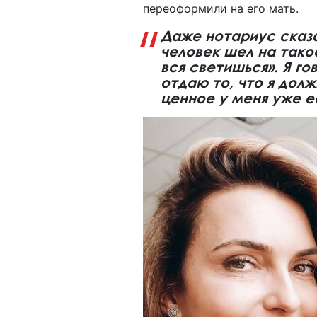
переоформили на его мать.
Даже нотариус сказа
человек шел на тако
вся светишься». Я го
отдаю то, что я дол
ценное у меня уже ес