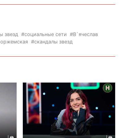
ы звезд
социальные сети
В`ячеслав
Боржемская
скандалы звезд