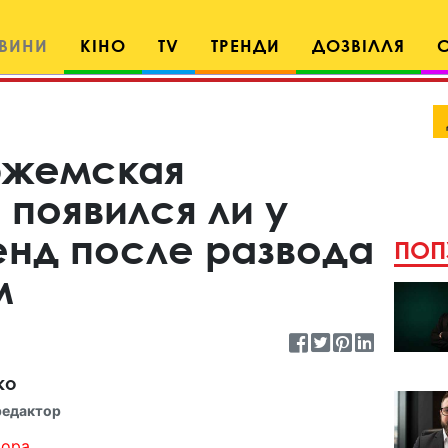
ВИНИ
КІНО
TV
ТРЕНДИ
ДОЗВІЛЛЯ
ржемская
 появился ли у
нд после развода
ПОП
м
ко
редактор
ора...