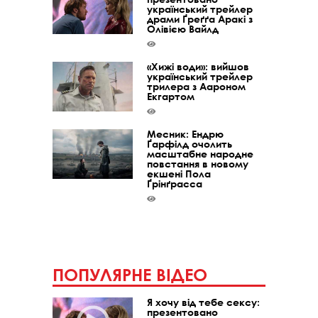
український трейлер
драми Ґреґґа Аракі з
Олівією Вайлд
«Хижі води»: вийшов
український трейлер
трилера з Аароном
Екгартом
Месник: Ендрю
Ґарфілд очолить
масштабне народне
повстання в новому
екшені Пола
Ґрінґрасса
ПОПУЛЯРНЕ ВІДЕО
Я хочу від тебе сексу:
презентовано