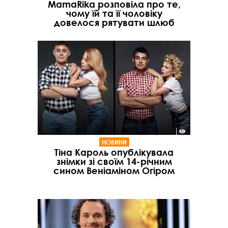
MamaRika розповіла про те,
чому їй та її чоловіку
довелося рятувати шлюб
НОВИНИ
Тіна Кароль опублікувала
знімки зі своїм 14-річним
сином Веніаміном Огіром