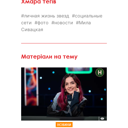
Хмара тегів
личная жизнь звезд
социальные
сети
фото
новости
Мила
Сивацкая
Матеріали на тему
НОВИНИ