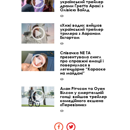
український трейлер
драми Ґреґґа Аракі з
Олівією Вайлд
«Хижі води»: вийшов
український трейлер
трилера з Аароном
Екгартом
Співачка NE TA
презентувала сингл
про справжні емоції і
повернулася в
легендарне “Караоке
на майдані”
Алан Рітчсон та Оуен
Вілсон у смертельній
гонці: вийшов трейлер
комедійного екшена
«Перевізник»