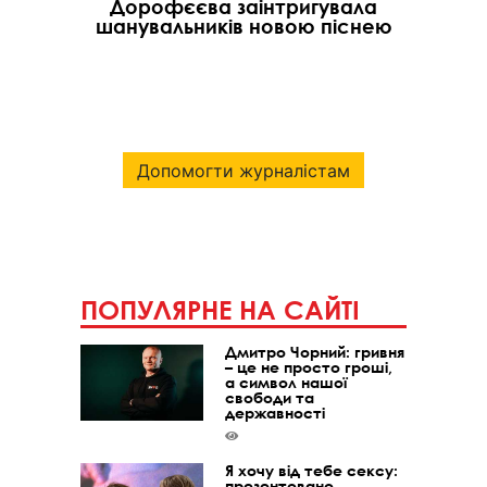
Дорофєєва заінтригувала
шанувальників новою піснею
Допомогти журналістам
ПОПУЛЯРНЕ НА САЙТІ
Дмитро Чорний: гривня
– це не просто гроші,
а символ нашої
свободи та
державності
Я хочу від тебе сексу:
презентовано