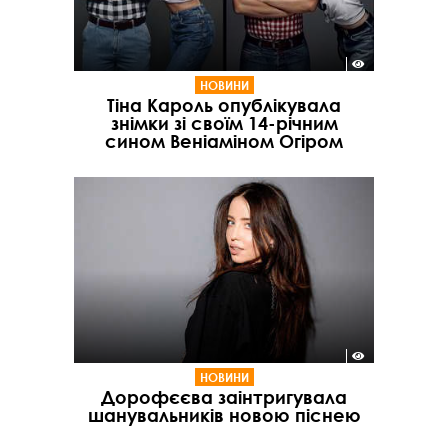
НОВИНИ
Тіна Кароль опублікувала
знімки зі своїм 14-річним
сином Веніаміном Огіром
НОВИНИ
Дорофєєва заінтригувала
шанувальників новою піснею