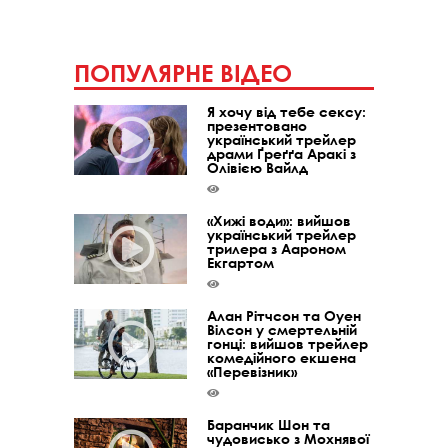
ПОПУЛЯРНЕ ВІДЕО
Я хочу від тебе сексу:
презентовано
український трейлер
драми Ґреґґа Аракі з
Олівією Вайлд
«Хижі води»: вийшов
український трейлер
трилера з Аароном
Екгартом
Алан Рітчсон та Оуен
Вілсон у смертельній
гонці: вийшов трейлер
комедійного екшена
«Перевізник»
Баранчик Шон та
чудовисько з Мохнявої