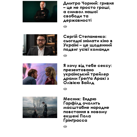
Дмитро Чорний: гривня
– це не просто гроші,
а символ нашої
свободи та
державності
Сергій Степаненко:
сьогодні знімати кіно в
Україні – це щоденний
подвиг усієї команди
Я хочу від тебе сексу:
презентовано
український трейлер
драми Ґреґґа Аракі з
Олівією Вайлд
Месник: Ендрю
Ґарфілд очолить
масштабне народне
повстання в новому
екшені Пола
Ґрінґрасса