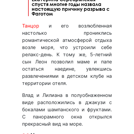
спустя многие годы назвала
настоящую причину разрыва с
Фаготом
Танцор
и его возлюбленная
настолько прониклись
романтической атмосферой отдыха
возле моря, что устроили себе
релакс-день. К тому же, 5-летний
сын Леон позволил маме и папе
остаться наедине, увлекшись
развлечениями в детском клубе на
территории отеля.
Влад и Лилиана в полуобнаженном
виде расположились в джакузи с
бокалами шампанского и фруктами.
С панорамного окна открылся
прекрасный вид на море.