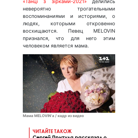
«Танці з зірками-2021»
делились
невероятно трогательными
воспоминаниями и историями, о
людях, которыми откровенно
восхищаются. Певец MELOVIN
признался, что для него этим
человеком является мама.
Мама MELOVIN'а / кадр из видео
ЧИТАЙТЕ ТАКОЖ
Сергей Притула рассказал о