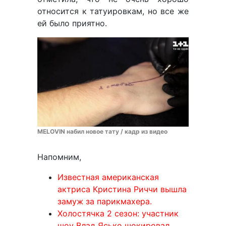
относится к татуировкам, но все же
ей было приятно.
MELOVIN набил новое тату / кадр из видео
Напомним,
Известная американская
актриса Кристина Риччи вышла
замуж за парикмахера.
Холостячка 2 сезон: участник
шоу Влад Ясько шокировал