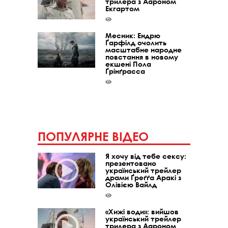
трилера з Аароном
Екгартом
Месник: Ендрю
Ґарфілд очолить
масштабне народне
повстання в новому
екшені Пола
Ґрінґрасса
ПОПУЛЯРНЕ ВІДЕО
Я хочу від тебе сексу:
презентовано
український трейлер
драми Ґреґґа Аракі з
Олівією Вайлд
«Хижі води»: вийшов
український трейлер
трилера з Аароном