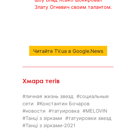
Злату Огневич своим талантом.
Читайте TV.ua в Google.News
Хмара тегів
личная жизнь звезд
социальные
сети
Константин Бочаров
новости
татуировка
MELOVIN
Танці з зірками
татуировки звезд
Танці з зірками-2021