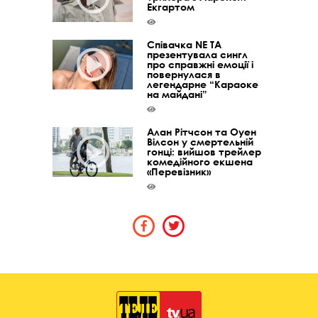
Екгартом
Співачка NE TA
презентувала сингл
про справжні емоції і
повернулася в
легендарне “Караоке
на майдані”
Алан Рітчсон та Оуен
Вілсон у смертельній
гонці: вийшов трейлер
комедійного екшена
«Перевізник»