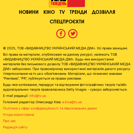
НОВИНИ
КІНО
TV
ТРЕНДИ
ДОЗВІЛЛЯ
СПЕЦПРОЄКТИ
© 2025, ТОВ «ВИДАВНИЦТВО УКРАЇНСЬКИЙ МЕДІА ДІМ». Усі права захищені.
Всі права на матеріали, опубліковані на даному ресурсі, належать ТОВ
«ВИДАВНИЦТВО УКРАЇНСЬКИЙ МЕДІА ДІМ». Будь-яке використання
матеріалів без письмового дозволу ТОВ «ВИДАВНИЦТВО УКРАЇНСЬКИЙ МЕДІА
ДІМ» заборонено. При правомірному використанні матеріалів даного ресурсу
гіперпосилання на tv.ua є обов'язковим. Матеріали, що позначені знаками
"Реклама", "PR", публікуються на правах реклами.
Будь-яке копіювання, передрук та відтворення фотографічних творів та/або
аудіовізуальних творів правовласника Getty Images - суворо забороняється.
E-mail редакції:
info@tv.ua
Головний редактор Олександр Ківа:
a.kiva@tv.ua
Політика у сфері конфіденційності та персональних даних
Угода користувача
Про нас
Редакція сайту