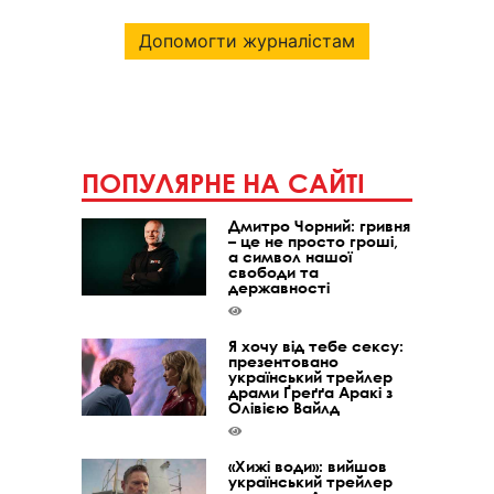
Допомогти журналістам
ПОПУЛЯРНЕ НА САЙТІ
Дмитро Чорний: гривня
– це не просто гроші,
а символ нашої
свободи та
державності
Я хочу від тебе сексу:
презентовано
український трейлер
драми Ґреґґа Аракі з
Олівією Вайлд
«Хижі води»: вийшов
український трейлер