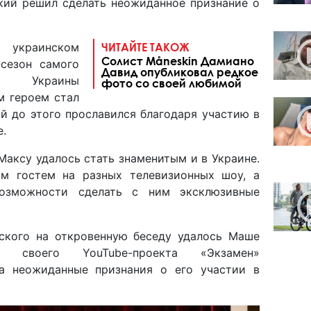
ий решил сделать неожиданное признание о
а украинском
ЧИТАЙТЕ ТАКОЖ
Солист Måneskin Дамиано
сезон самого
Давид опубликовал редкое
та Украины
фото со своей любимой
ым героем стал
й до этого прославился благодаря участию в
е.
Максу удалось стать знаменитым и в Украине.
м гостем на разных телевизионных шоу, а
озможности сделать с ним эксклюзивные
ского на откровенную беседу удалось Маше
 своего YouTube-проекта «Экзамен»
а неожиданные признания о его участии в