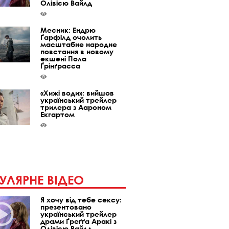
Олівією Вайлд
Месник: Ендрю
Ґарфілд очолить
масштабне народне
повстання в новому
екшені Пола
Ґрінґрасса
«Хижі води»: вийшов
український трейлер
трилера з Аароном
Екгартом
УЛЯРНЕ ВІДЕО
Я хочу від тебе сексу:
презентовано
український трейлер
драми Ґреґґа Аракі з
Олівією Вайлд