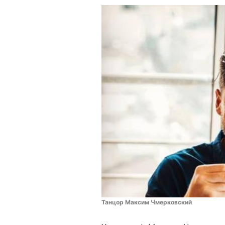
Танцор Максим Чмерковский