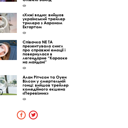
«Хижі води»: вийшов
український трейлер
трилера з Аароном
Екгартом
Співачка NE TA
презентувала сингл
про справжні емоції і
повернулася в
легендарне “Караоке
на майдані”
Алан Рітчсон та Оуен
Вілсон у смертельній
гонці: вийшов трейлер
комедійного екшена
«Перевізник»