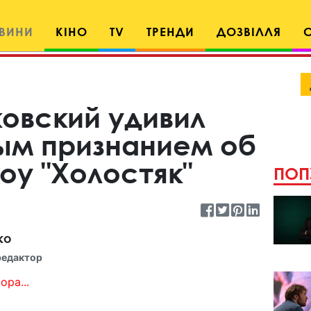
ВИНИ
КІНО
TV
ТРЕНДИ
ДОЗВІЛЛЯ
овский удивил
м признанием об
оу "Холостяк"
ПОП
ко
редактор
ора...