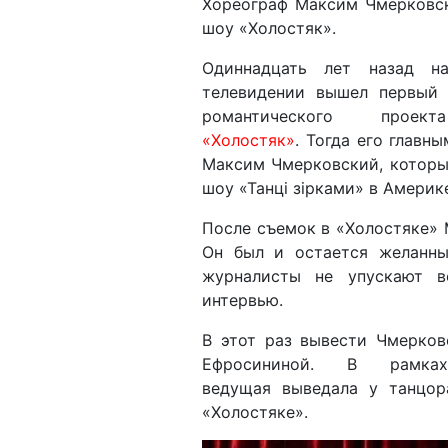
Хореограф Максим Чмерковск
шоу «Холостяк».
Одиннадцать лет назад н
телевидении вышел первый 
романтического проек
«Холостяк»
. Тогда его главн
Максим Чмерковский, которы
шоу «Танці зірками» в Америк
После съемок в «Холостяке» 
Он был и остается желанны
журналисты не упускают в
интервью.
В этот раз вывести Чмерков
Ефросининой. В рамках
ведущая выведала у танцор
«Холостяке».