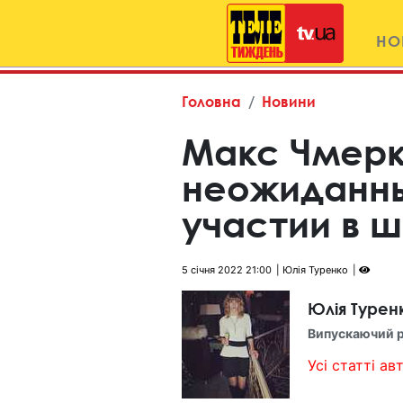
НО
Головна
Новини
Макс Чмерк
неожиданны
участии в ш
5 січня 2022 21:00
Юлія Туренко
Юлія Турен
Випускаючий 
Усі статті авт