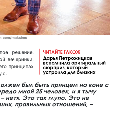
am.com/maksimc
пое решение,
ЧИТАЙТЕ ТАКОЖ
Дарья Петрожицкая
ой вечеринки.
вспомнила оригинальный
его принципах
сюрприз, который
устроила для близких
ую.
должен был быть принцем на коне с
ередо мной 25 человек, и я тычу
 – нет». Это так глупо. Это не
их, правильных отношений, –
.