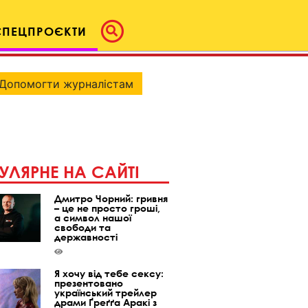
СПЕЦПРОЄКТИ
Допомогти журналістам
УЛЯРНЕ НА САЙТІ
Дмитро Чорний: гривня
– це не просто гроші,
а символ нашої
свободи та
державності
Я хочу від тебе сексу:
презентовано
український трейлер
драми Ґреґґа Аракі з