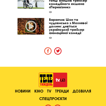
гонці: вийшов трейлер
комедійного екшена
«Перевізник»
Баранчик Шон та
чудовисько з Мохнявої
долини: дивіться
український трейлер
анімаційної комедії
НОВИНИ
КІНО
TV
ТРЕНДИ
ДОЗВІЛЛЯ
СПЕЦПРОЄКТИ