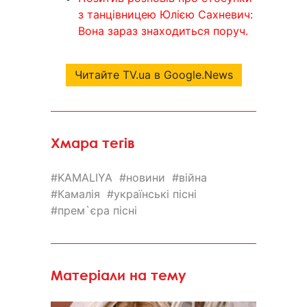
з танцівницею Юлією Сахневич:
Вона зараз знаходиться поруч.
Читайте TV.ua в Google.News
Хмара тегів
KAMALIYA
новини
війна
Камалія
українські пісні
прем`єра пісні
Матеріали на тему