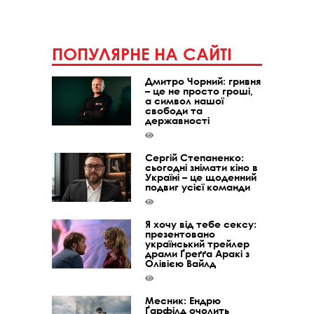
ПОПУЛЯРНЕ НА САЙТІ
Дмитро Чорний: гривня
– це не просто гроші,
а символ нашої
свободи та
державності
Сергій Степаненко:
сьогодні знімати кіно в
Україні – це щоденний
подвиг усієї команди
Я хочу від тебе сексу:
презентовано
український трейлер
драми Ґреґґа Аракі з
Олівією Вайлд
Месник: Ендрю
Ґарфілд очолить