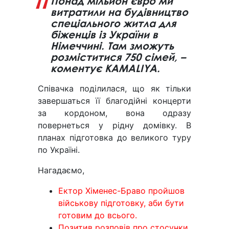
Понад мільйон євро ми
витратили на будівництво
спеціального житла для
біженців із України в
Німеччині. Там зможуть
розміститися 750 сімей, –
коментує KAMALIYA.
Співачка поділилася, що як тільки
завершаться її благодійні концерти
за кордоном, вона одразу
повернеться у рідну домівку. В
планах підготовка до великого туру
по Україні.
Нагадаємо,
Ектор Хіменес-Браво пройшов
військову підготовку, аби бути
готовим до всього.
Позитив розповів про стосунки