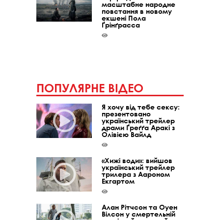
масштабне народне
повстання в новому
екшені Пола
Ґрінґрасса
ПОПУЛЯРНЕ ВІДЕО
Я хочу від тебе сексу:
презентовано
український трейлер
драми Ґреґґа Аракі з
Олівією Вайлд
«Хижі води»: вийшов
український трейлер
трилера з Аароном
Екгартом
Алан Рітчсон та Оуен
Вілсон у смертельній