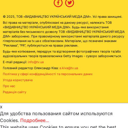
© 2025, ТОВ «ВИДАВНИЦТВО УКРАЇНСЬКИЙ МЕДІА ДІМ». Усі права захищені.
Всі права на матеріали, опубліковані на даному ресурсі, належать ТОВ
«ВИДАВНИЦТВО УКРАЇНСЬКИЙ МЕДІА ДІМ». Будь-яке використання
матеріалів без письмового дозволу ТОВ «ВИДАВНИЦТВО УКРАЇНСЬКИЙ МЕДІА
ДІМ» заборонено. При правомірному використанні матеріалів даного ресурсу
гіперпосилання на tv.ua є обов'язковим. Матеріали, що позначені знаками
"Реклама", "PR", публікуються на правах реклами.
Будь-яке копіювання, передрук та відтворення фотографічних творів та/або
аудіовізуальних творів правовласника Getty Images - суворо забороняється.
E-mail редакції:
info@tv.ua
Головний редактор Олександр Ківа:
a.kiva@tv.ua
Політика у сфері конфіденційності та персональних даних
Угода користувача
Про нас
Редакція сайту
x
Для удобства пользования сайтом используются
Cookies.
Подробнее...
This website uses Cookies to ensure you get the best