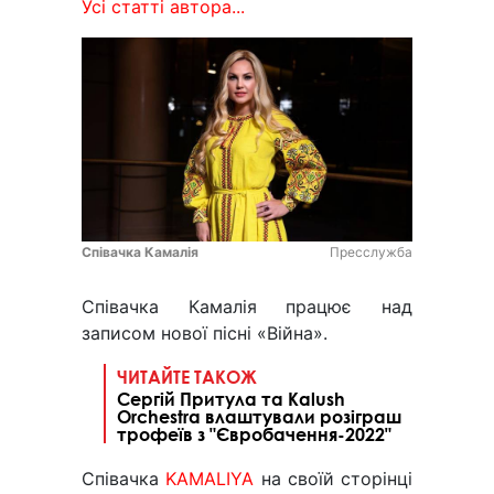
Усі статті автора...
Співачка Камалія
Пресслужба
Співачка Камалія працює над
записом нової пісні «Війна».
ЧИТАЙТЕ ТАКОЖ
Сергій Притула та Kalush
Orchestra влаштували розіграш
трофеїв з "Євробачення-2022"
Співачка
KAMALIYA
на своїй сторінці