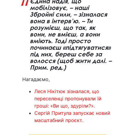
Єдина надія, що
мобілізовує, – наші
Збройні сили, – зізналася
вона в інтерв’ю. – Ти
розумієш, що так, як
вони, не вмієш, а вони
вміють. Тоді просто
починаєш «підтягуватися»
під них, береш себе за
волосся (щоб жити далі. –
Прим. ред.)
Нагадаємо,
Леся Нікітюк зізналася, що
переселенці пропонували їй
гроші: «Ви що, здуріли?».
Сергій Притула запускає новий
масштабний проєкт.