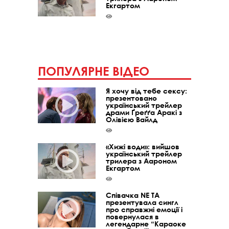
Екгартом
ПОПУЛЯРНЕ ВІДЕО
Я хочу від тебе сексу:
презентовано
український трейлер
драми Ґреґґа Аракі з
Олівією Вайлд
«Хижі води»: вийшов
український трейлер
трилера з Аароном
Екгартом
Співачка NE TA
презентувала сингл
про справжні емоції і
повернулася в
легендарне “Караоке