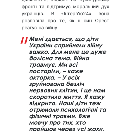
фронті та підтримує моральний дух
українців. В «Інтерв'ю24» вона
розповіла про те, як її син Орест
реагує на війну.
Мені здається, що діти
України сприйняли війну
важко. Для мене це дуже
болісна тема. Війна
травмує. Ми всі
постаріли, – каже
акторка. – У всіх
зруйнована безліч
нервових клітин, і це нам
скоротило життя. Я кажу
відкрито. Наші діти теж
отримали психологічні та
фізичні травми. Вже
мовчу про тих, хто
пройшов через усі жахи.