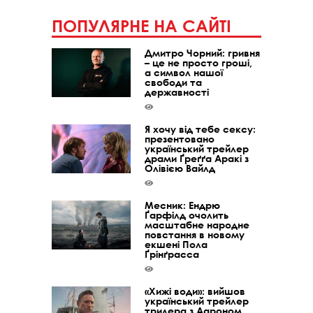
ПОПУЛЯРНЕ НА САЙТІ
Дмитро Чорний: гривня
– це не просто гроші,
а символ нашої
свободи та
державності
Я хочу від тебе сексу:
презентовано
український трейлер
драми Ґреґґа Аракі з
Олівією Вайлд
Месник: Ендрю
Ґарфілд очолить
масштабне народне
повстання в новому
екшені Пола
Ґрінґрасса
«Хижі води»: вийшов
український трейлер
трилера з Аароном