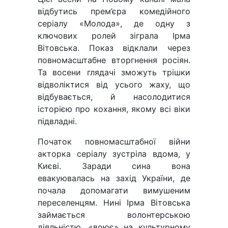
відбутись прем’єра комедійного
серіалу «Молода», де одну з
ключових ролей зіграла Ірма
Вітовська. Показ відклали через
повномасштабне вторгнення росіян.
Та восени глядачі зможуть трішки
відволіктися від усього жаху, що
відбувається, й насолодитися
історією про кохання, якому всі віки
підвладні.
Початок повномасштабної війни
акторка серіалу зустріла вдома, у
Києві. Заради сина вона
евакуювалась на захід України, де
почала допомагати вимушеним
переселенцям. Нині Ірма Вітовська
займається волонтерською
діяльністю, «воює» на культурному