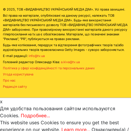
© 2025, ТОВ «ВИДАВНИЦТВО УКРАЇНСЬКИЙ МЕДІА ДІМ». Усі права захищені.
Всі права на матеріали, опубліковані на даному ресурсі, належать ТОВ
«ВИДАВНИЦТВО УКРАЇНСЬКИЙ МЕДІА ДІМ». Будь-яке використання
матеріалів без письмового дозволу ТОВ «ВИДАВНИЦТВО УКРАЇНСЬКИЙ МЕДІА
ДІМ» заборонено. При правомірному використанні матеріалів даного ресурсу
гіперпосилання на tv.ua є обов'язковим. Матеріали, що позначені знаками
"Реклама", "PR", публікуються на правах реклами.
Будь-яке копіювання, передрук та відтворення фотографічних творів та/або
аудіовізуальних творів правовласника Getty Images - суворо забороняється.
E-mail редакції:
info@tv.ua
Головний редактор Олександр Ківа:
a.kiva@tv.ua
Політика у сфері конфіденційності та персональних даних
Угода користувача
Про нас
Редакція сайту
x
Для удобства пользования сайтом используются
Cookies.
Подробнее...
This website uses Cookies to ensure you get the best
experience on our website.
Learn more...
Ознакомлен(а) /