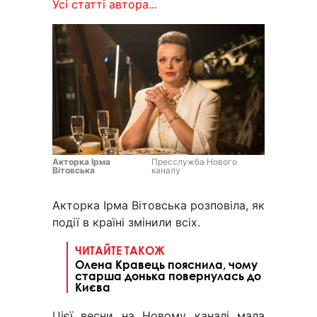
Усі статті автора...
Акторка Ірма
Пресслужба Нового
Вітовська
каналу
Акторка Ірма Вітовська розповіла, як
події в країні змінили всіх.
ЧИТАЙТЕ ТАКОЖ
Олена Кравець пояснила, чому
старша донька повернулась до
Києва
Цієї весни на Новому каналі мала