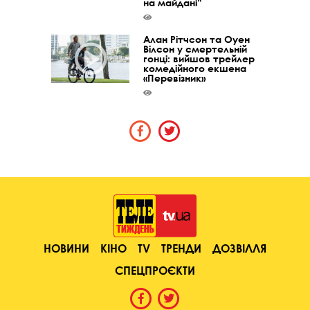
на майдані”
Алан Рітчсон та Оуен
Вілсон у смертельній
гонці: вийшов трейлер
комедійного екшена
«Перевізник»
НОВИНИ
КІНО
TV
ТРЕНДИ
ДОЗВІЛЛЯ
СПЕЦПРОЄКТИ