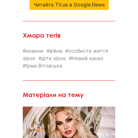
Читайте TV.ua в Google.News
Хмара тегів
новини
війна
особисте життя
зірок
діти зірок
Новий канал
Ірма Вітовська
Матеріали на тему