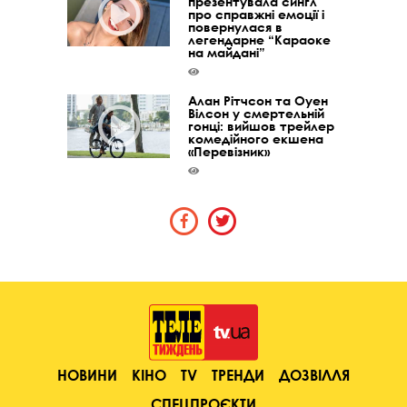
презентувала сингл
про справжні емоції і
повернулася в
легендарне “Караоке
на майдані”
Алан Рітчсон та Оуен
Вілсон у смертельній
гонці: вийшов трейлер
комедійного екшена
«Перевізник»
НОВИНИ
КІНО
TV
ТРЕНДИ
ДОЗВІЛЛЯ
СПЕЦПРОЄКТИ