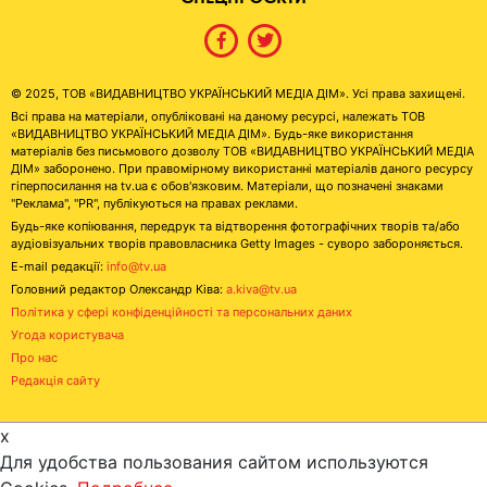
© 2025, ТОВ «ВИДАВНИЦТВО УКРАЇНСЬКИЙ МЕДІА ДІМ». Усі права захищені.
Всі права на матеріали, опубліковані на даному ресурсі, належать ТОВ
«ВИДАВНИЦТВО УКРАЇНСЬКИЙ МЕДІА ДІМ». Будь-яке використання
матеріалів без письмового дозволу ТОВ «ВИДАВНИЦТВО УКРАЇНСЬКИЙ МЕДІА
ДІМ» заборонено. При правомірному використанні матеріалів даного ресурсу
гіперпосилання на tv.ua є обов'язковим. Матеріали, що позначені знаками
"Реклама", "PR", публікуються на правах реклами.
Будь-яке копіювання, передрук та відтворення фотографічних творів та/або
аудіовізуальних творів правовласника Getty Images - суворо забороняється.
E-mail редакції:
info@tv.ua
Головний редактор Олександр Ківа:
a.kiva@tv.ua
Політика у сфері конфіденційності та персональних даних
Угода користувача
Про нас
Редакція сайту
x
Для удобства пользования сайтом используются