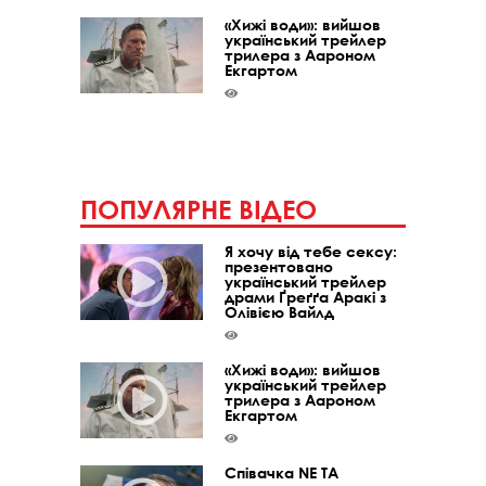
«Хижі води»: вийшов
український трейлер
трилера з Аароном
Екгартом
ПОПУЛЯРНЕ ВІДЕО
Я хочу від тебе сексу:
презентовано
український трейлер
драми Ґреґґа Аракі з
Олівією Вайлд
«Хижі води»: вийшов
український трейлер
трилера з Аароном
Екгартом
Співачка NE TA