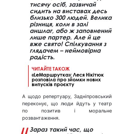
тисячу осіб, зазвичай
сидить на виставах десь
близько 300 людей. Велика
різниця, коли в залі
аншлаг, або ж заповнений
лише партер. Але й це
вже свято! Спілкування з
глядачем – неймовірна
радість.
ЧИТАЙТЕ ТАКОЖ
«LeМаршрутка»: Леся Нікітюк
розповіла про зйомки нових
випусків проєкту
А щодо репертуару, Задніпровський
переконує, що люди йдуть у театр
по позитив і моральне
розвантаження.
Зараз такий час, що