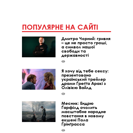
ПОПУЛЯРНЕ НА САЙТІ
Дмитро Чорний: гривня
– це не просто гроші,
а символ нашої
свободи та
державності
Я хочу від тебе сексу:
презентовано
український трейлер
драми Ґреґґа Аракі з
Олівією Вайлд
Месник: Ендрю
Ґарфілд очолить
масштабне народне
повстання в новому
екшені Пола
Ґрінґрасса