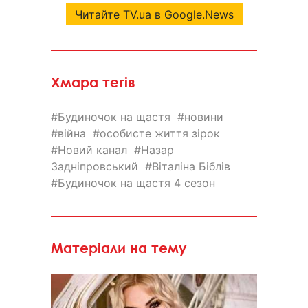
Читайте TV.ua в Google.News
Хмара тегів
Будиночок на щастя
новини
війна
особисте життя зірок
Новий канал
Назар
Задніпровський
Віталіна Біблів
Будиночок на щастя 4 сезон
Матеріали на тему