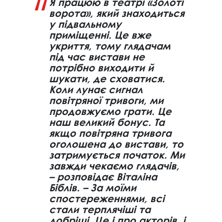
Я працюю в театрі «Золоті
ворота», який знаходиться
у підвальному
приміщенні. Це вже
укриття, тому глядачам
під час вистави не
потрібно виходити й
шукати, де сховатися.
Коли лунає сигнал
повітряної тривоги, ми
продовжуємо грати. Це
наш великий бонус. Та
якщо повітряна тривога
оголошена до вистави, то
затримується початок. Ми
завжди чекаємо глядачів,
– розповідає Віталіна
Біблів. – За моїми
спостереженнями, всі
стали терплячіші та
добріші. Це і про акторів, і