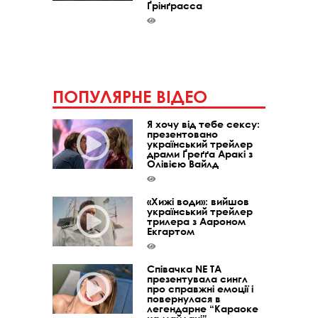
Ґрінґрасса
ПОПУЛЯРНЕ ВІДЕО
Я хочу від тебе сексу:
презентовано
український трейлер
драми Ґреґґа Аракі з
Олівією Вайлд
«Хижі води»: вийшов
український трейлер
трилера з Аароном
Екгартом
Співачка NE TA
презентувала сингл
про справжні емоції і
повернулася в
легендарне “Караоке