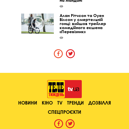
на майдані”
Алан Рітчсон та Оуен
Вілсон у смертельній
гонці: вийшов трейлер
комедійного екшена
«Перевізник»
НОВИНИ
КІНО
TV
ТРЕНДИ
ДОЗВІЛЛЯ
СПЕЦПРОЄКТИ