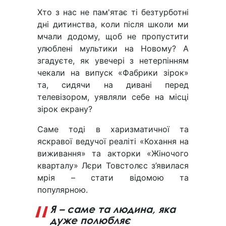
Хто з нас не пам'ятає ті безтурботні
дні дитинства, коли після школи ми
мчали додому, щоб не пропустити
улюблені мультики на Новому? А
згадуєте, як увечері з нетерпінням
чекали на випуск «Фабрики зірок»
та, сидячи на дивані перед
телевізором, уявляли себе на місці
зірок екрану?
Саме тоді в харизматичної та
яскравої ведучої реаліті «Кохання на
виживання» та акторки «Жіночого
кварталу» Лєри Товстолєс з’явилася
мрія – стати відомою та
популярною.
Я – саме та людина, яка
дуже полюбляє