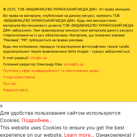
© 2025, ТОВ «ВИДАВНИЦТВО УКРАЇНСЬКИЙ МЕДІА ДІМ». Усі права захищені.
Всі права на матеріали, опубліковані на даному ресурсі, належать ТОВ
«ВИДАВНИЦТВО УКРАЇНСЬКИЙ МЕДІА ДІМ». Будь-яке використання
матеріалів без письмового дозволу ТОВ «ВИДАВНИЦТВО УКРАЇНСЬКИЙ МЕДІА
ДІМ» заборонено. При правомірному використанні матеріалів даного ресурсу
гіперпосилання на tv.ua є обов'язковим. Матеріали, що позначені знаками
"Реклама", "PR", публікуються на правах реклами.
Будь-яке копіювання, передрук та відтворення фотографічних творів та/або
аудіовізуальних творів правовласника Getty Images - суворо забороняється.
E-mail редакції:
info@tv.ua
Головний редактор Олександр Ківа:
a.kiva@tv.ua
Політика у сфері конфіденційності та персональних даних
Угода користувача
Про нас
Редакція сайту
x
Для удобства пользования сайтом используются
Cookies.
Подробнее...
This website uses Cookies to ensure you get the best
experience on our website.
Learn more...
Ознакомлен(а) /