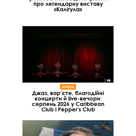
про легендарну виставу
«Калігула»
АФІША
Джаз, вар’єте, благодійні
концерти й live-вечори:
серпень 2026 у Caribbean
Club і Pepper's Club