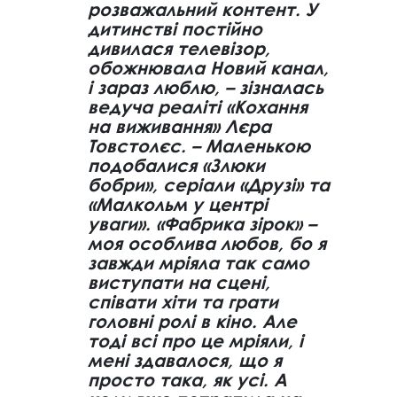
розважальний контент. У
дитинстві постійно
дивилася телевізор,
обожнювала Новий канал,
і зараз люблю, – зізналась
ведуча реаліті «Кохання
на виживання» Лєра
Товстолєс. – Маленькою
подобалися «Злюки
бобри», серіали «Друзі» та
«Малкольм у центрі
уваги». «Фабрика зірок» –
моя особлива любов, бо я
завжди мріяла так само
виступати на сцені,
співати хіти та грати
головні ролі в кіно. Але
тоді всі про це мріяли, і
мені здавалося, що я
просто така, як усі. А