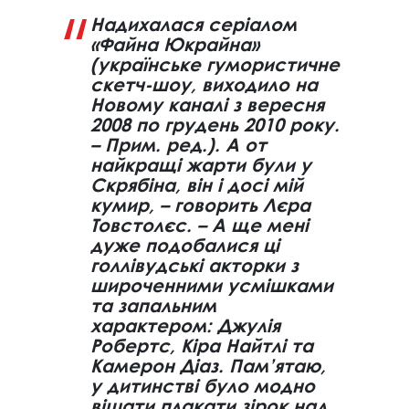
Надихалася серіалом
«Файна Юкрайна»
(українське гумористичне
скетч-шоу, виходило на
Новому каналі з вересня
2008 по грудень 2010 року.
– Прим. ред.). А от
найкращі жарти були у
Скрябіна, він і досі мій
кумир, – говорить Лєра
Товстолєс. – А ще мені
дуже подобалися ці
голлівудські акторки з
широченними усмішками
та запальним
характером: Джулія
Робертс, Кіра Найтлі та
Камерон Діаз. Пам’ятаю,
у дитинстві було модно
вішати плакати зірок над