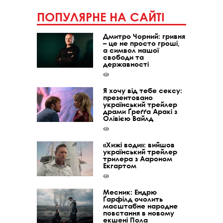
ПОПУЛЯРНЕ НА САЙТІ
Дмитро Чорний: гривня
– це не просто гроші,
а символ нашої
свободи та
державності
Я хочу від тебе сексу:
презентовано
український трейлер
драми Ґреґґа Аракі з
Олівією Вайлд
«Хижі води»: вийшов
український трейлер
трилера з Аароном
Екгартом
Месник: Ендрю
Ґарфілд очолить
масштабне народне
повстання в новому
екшені Пола