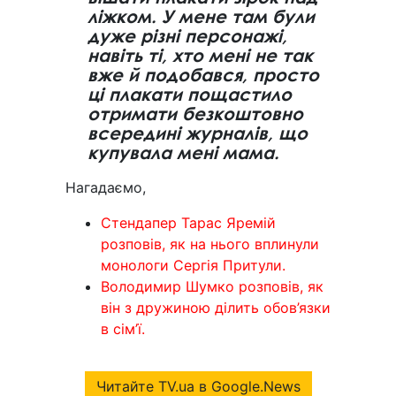
ліжком. У мене там були
дуже різні персонажі,
навіть ті, хто мені не так
вже й подобався, просто
ці плакати пощастило
отримати безкоштовно
всередині журналів, що
купувала мені мама.
Нагадаємо,
Стендапер Тарас Яремій
розповів, як на нього вплинули
монологи Сергія Притули.
Володимир Шумко розповів, як
він з дружиною ділить обов’язки
в сім’ї.
Читайте TV.ua в Google.News