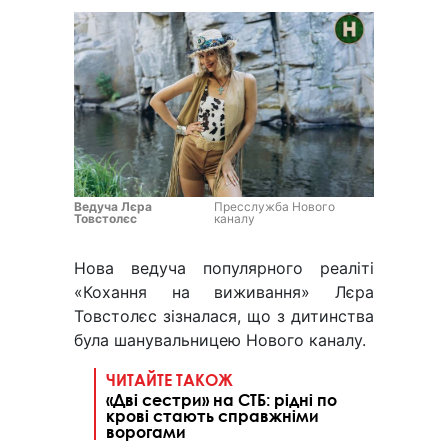
Ведуча Лєра
Пресслужба Нового
Товстолєс
каналу
Нова ведуча популярного реаліті
«Кохання на виживання» Лєра
Товстолєс зізналася, що з дитинства
була шанувальницею Нового каналу.
ЧИТАЙТЕ ТАКОЖ
«Дві сестри» на СТБ: рідні по
крові стають справжніми
ворогами