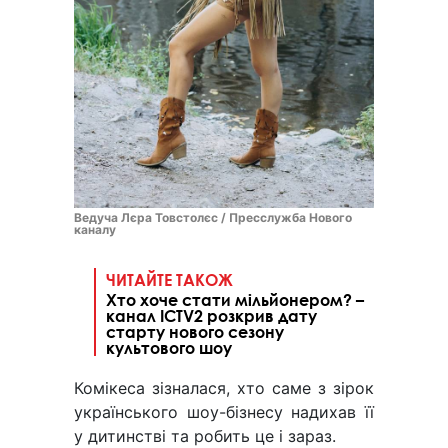
Ведуча Лєра Товстолєс / Пресслужба Нового
каналу
ЧИТАЙТЕ ТАКОЖ
Хто хоче стати мільйонером? –
канал ICTV2 розкрив дату
старту нового сезону
культового шоу
Комікеса зізналася, хто саме з зірок
українського шоу-бізнесу надихав її
у дитинстві та робить це і зараз.