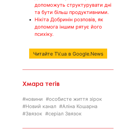
допоможуть структурувати дні
та бути більш продуктивними.
Нікіта Добринін розповів, як
допомога іншим рятує його
психіку.
Читайте TV.ua в Google.News
Хмара тегів
новини
особисте життя зірок
Новий канал
Аліна Кошарна
Звязок
серіал Звязок