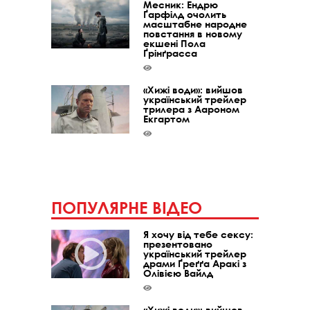
Месник: Ендрю
Ґарфілд очолить
масштабне народне
повстання в новому
екшені Пола
Ґрінґрасса
«Хижі води»: вийшов
український трейлер
трилера з Аароном
Екгартом
ПОПУЛЯРНЕ ВІДЕО
Я хочу від тебе сексу:
презентовано
український трейлер
драми Ґреґґа Аракі з
Олівією Вайлд
«Хижі води»: вийшов