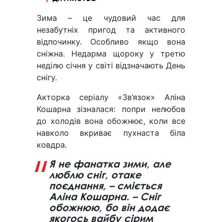
Зима – це чудовий час для
незабутніх пригод та активного
відпочинку. Особливо якщо вона
сніжна. Недарма щороку у третю
неділю січня у світі відзначають День
снігу.
Акторка серіалу «Зв’язок» Аліна
Кошарна зізналася: попри нелюбов
до холодів вона обожнює, коли все
навколо вкриває пухнаста біла
ковдра.
Я не фанатка зими, але
люблю сніг, отаке
поєднання, – сміється
Аліна Кошарна. – Сніг
обожнюю, бо він додає
якогось вайбу сірим