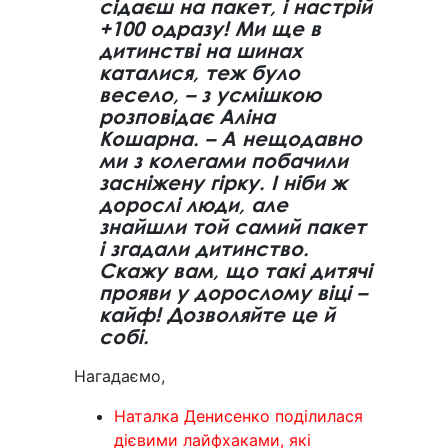
сідаєш на пакет, і настрій
+100 одразу! Ми ще в
дитинстві на шинах
каталися, теж було
весело, – з усмішкою
розповідає Аліна
Кошарна. – А нещодавно
ми з колегами побачили
засніжену гірку. І ніби ж
дорослі люди, але
знайшли той самий пакет
і згадали дитинство.
Скажу вам, що такі дитячі
прояви у дорослому віці –
кайф! Дозволяйте це й
собі.
Нагадаємо,
Наталка Денисенко поділилася
дієвими лайфхаками, які