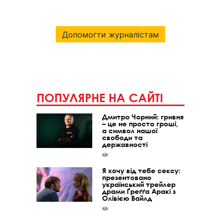
Допомогти журналістам
ПОПУЛЯРНЕ НА САЙТІ
Дмитро Чорний: гривня
– це не просто гроші,
а символ нашої
свободи та
державності
Я хочу від тебе сексу:
презентовано
український трейлер
драми Ґреґґа Аракі з
Олівією Вайлд