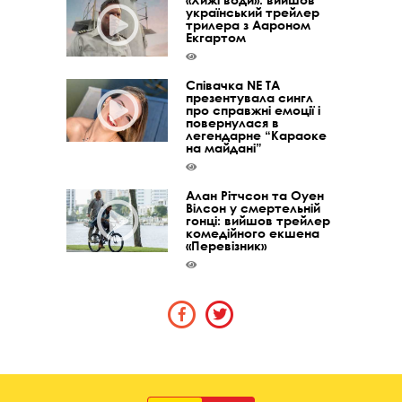
український трейлер
трилера з Аароном
Екгартом
Співачка NE TA
презентувала сингл
про справжні емоції і
повернулася в
легендарне “Караоке
на майдані”
Алан Рітчсон та Оуен
Вілсон у смертельній
гонці: вийшов трейлер
комедійного екшена
«Перевізник»