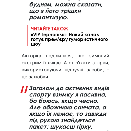
будням, можна сказати,
що я його трішки
романтизую.
ЧИТАЙТЕ ТАКОЖ
«VIP Тернопіль»: Новий канал
готує прем'єру гумористичного
шоу
Акторка поділилася, що зимовий
екстрим її лякає. А от з’їхати з гірки,
використовуючи підручні засоби, –
це залюбки.
Загалом до активних видів
спорту взимку я пасивна,
бо боюсь, якщо чесно.
Але обожнюю санчата, а
якщо їх немає, то завжди
під рукою знайдеться
пакет: шукаєш гірку,