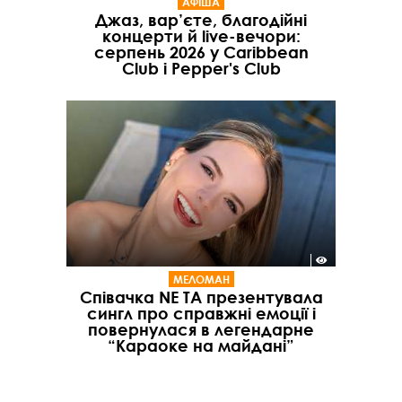
АФІША
Джаз, вар’єте, благодійні
концерти й live-вечори:
серпень 2026 у Caribbean
Club і Pepper's Club
МЕЛОМАН
Співачка NE TA презентувала
сингл про справжні емоції і
повернулася в легендарне
“Караоке на майдані”