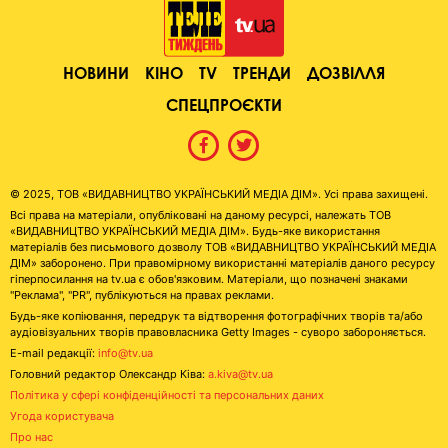
НОВИНИ
КІНО
TV
ТРЕНДИ
ДОЗВІЛЛЯ
СПЕЦПРОЄКТИ
© 2025, ТОВ «ВИДАВНИЦТВО УКРАЇНСЬКИЙ МЕДІА ДІМ». Усі права захищені.
Всі права на матеріали, опубліковані на даному ресурсі, належать ТОВ
«ВИДАВНИЦТВО УКРАЇНСЬКИЙ МЕДІА ДІМ». Будь-яке використання
матеріалів без письмового дозволу ТОВ «ВИДАВНИЦТВО УКРАЇНСЬКИЙ МЕДІА
ДІМ» заборонено. При правомірному використанні матеріалів даного ресурсу
гіперпосилання на tv.ua є обов'язковим. Матеріали, що позначені знаками
"Реклама", "PR", публікуються на правах реклами.
Будь-яке копіювання, передрук та відтворення фотографічних творів та/або
аудіовізуальних творів правовласника Getty Images - суворо забороняється.
E-mail редакції:
info@tv.ua
Головний редактор Олександр Ківа:
a.kiva@tv.ua
Політика у сфері конфіденційності та персональних даних
Угода користувача
Про нас