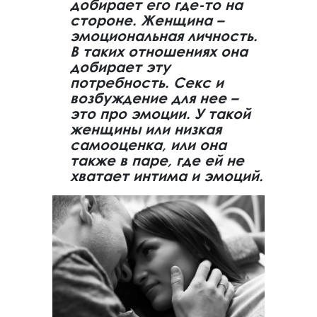
добирает его где-то на
стороне. Женщина –
эмоциональная личность.
В таких отношениях она
добирает эту
потребность. Секс и
возбуждение для нее –
это про эмоции. У такой
женщины или низкая
самооценка, или она
также в паре, где ей не
хватает интима и эмоций.