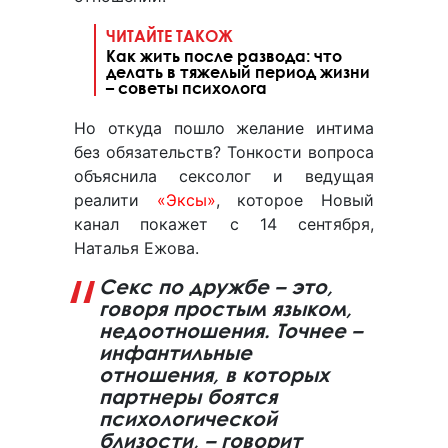
ЧИТАЙТЕ ТАКОЖ
Как жить после развода: что
делать в тяжелый период жизни
– советы психолога
Но откуда пошло желание интима
без обязательств? Тонкости вопроса
объяснила сексолог и ведущая
реалити
«Эксы»
, которое Новый
канал покажет с 14 сентября,
Наталья Ежова.
Секс по дружбе – это,
говоря простым языком,
недоотношения. Точнее –
инфантильные
отношения, в которых
партнеры боятся
психологической
близости, – говорит