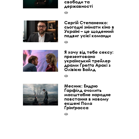
свободи та
державності
Сергій Степаненко:
сьогодні знімати кіно в
Україні – це щоденний
подвиг усієї команди
Я хочу від тебе сексу:
презентовано
український трейлер
драми Ґреґґа Аракі з
Олівією Вайлд
Месник: Ендрю
Ґарфілд очолить
масштабне народне
повстання в новому
екшені Пола
Ґрінґрасса