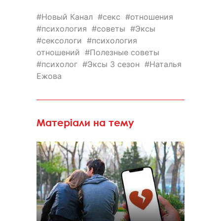
Новый Канал
секс
отношения
психология
советы
Эксы
сексологи
психология
отношений
Полезные советы
психолог
Эксы 3 сезон
Наталья
Ежова
Матеріали на тему