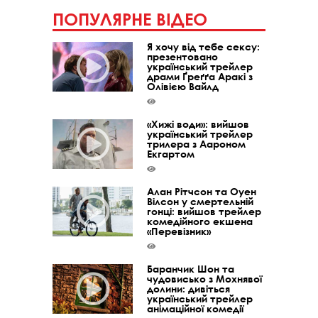
ПОПУЛЯРНЕ ВІДЕО
Я хочу від тебе сексу:
презентовано
український трейлер
драми Ґреґґа Аракі з
Олівією Вайлд
«Хижі води»: вийшов
український трейлер
трилера з Аароном
Екгартом
Алан Рітчсон та Оуен
Вілсон у смертельній
гонці: вийшов трейлер
комедійного екшена
«Перевізник»
Баранчик Шон та
чудовисько з Мохнявої
долини: дивіться
український трейлер
анімаційної комедії