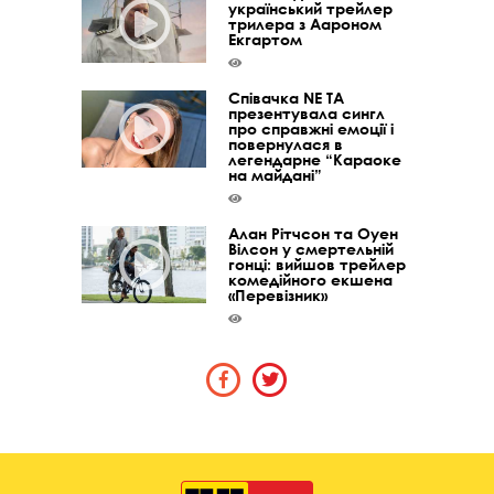
український трейлер
трилера з Аароном
Екгартом
Співачка NE TA
презентувала сингл
про справжні емоції і
повернулася в
легендарне “Караоке
на майдані”
Алан Рітчсон та Оуен
Вілсон у смертельній
гонці: вийшов трейлер
комедійного екшена
«Перевізник»