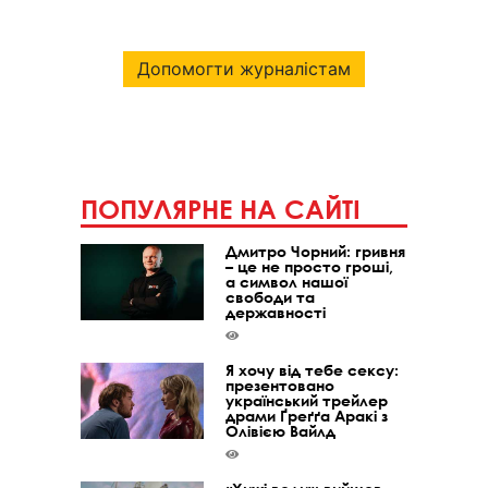
Допомогти журналістам
ПОПУЛЯРНЕ НА САЙТІ
Дмитро Чорний: гривня
– це не просто гроші,
а символ нашої
свободи та
державності
Я хочу від тебе сексу:
презентовано
український трейлер
драми Ґреґґа Аракі з
Олівією Вайлд