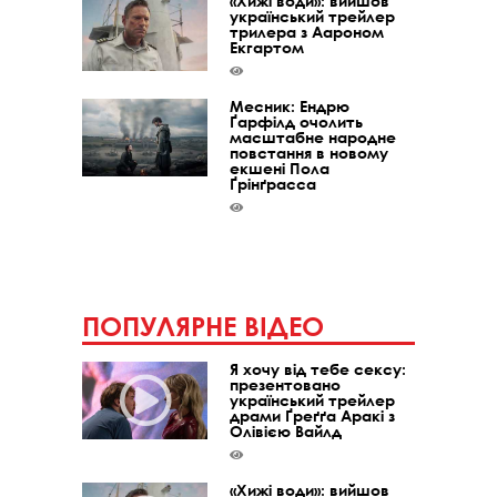
«Хижі води»: вийшов
український трейлер
трилера з Аароном
Екгартом
Месник: Ендрю
Ґарфілд очолить
масштабне народне
повстання в новому
екшені Пола
Ґрінґрасса
ПОПУЛЯРНЕ ВІДЕО
Я хочу від тебе сексу:
презентовано
український трейлер
драми Ґреґґа Аракі з
Олівією Вайлд
«Хижі води»: вийшов