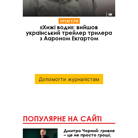
ПРЕМ'ЄРИ
«Хижі води»: вийшов
український трейлер трилера
з Аароном Екгартом
Допомогти журналістам
ПОПУЛЯРНЕ НА САЙТІ
Дмитро Чорний: гривня
– це не просто гроші,