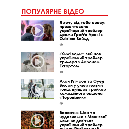
ПОПУЛЯРНЕ ВІДЕО
Я хочу від тебе сексу:
презентовано
український трейлер
драми Ґреґґа Аракі з
Олівією Вайлд
«Хижі води»: вийшов
український трейлер
трилера з Аароном
Екгартом
Алан Рітчсон та Оуен
Вілсон у смертельній
гонці: вийшов трейлер
комедійного екшена
«Перевізник»
Баранчик Шон та
чудовисько з Мохнявої
долини: дивіться
український трейлер
анімаційної комедії