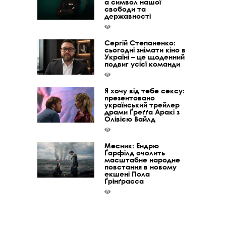
а символ нашої
свободи та
державності
Сергій Степаненко:
сьогодні знімати кіно в
Україні – це щоденний
подвиг усієї команди
Я хочу від тебе сексу:
презентовано
український трейлер
драми Ґреґґа Аракі з
Олівією Вайлд
Месник: Ендрю
Ґарфілд очолить
масштабне народне
повстання в новому
екшені Пола
Ґрінґрасса