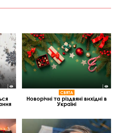
СВЯТА
ься
Новорічні та різдвяні вихідні в
ання
Україні