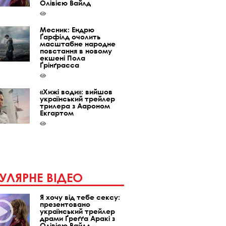
Олівією Вайлд
Месник: Ендрю
Ґарфілд очолить
масштабне народне
повстання в новому
екшені Пола
Ґрінґрасса
«Хижі води»: вийшов
український трейлер
трилера з Аароном
Екгартом
УЛЯРНЕ ВІДЕО
Я хочу від тебе сексу:
презентовано
український трейлер
драми Ґреґґа Аракі з
Олівією Вайлд