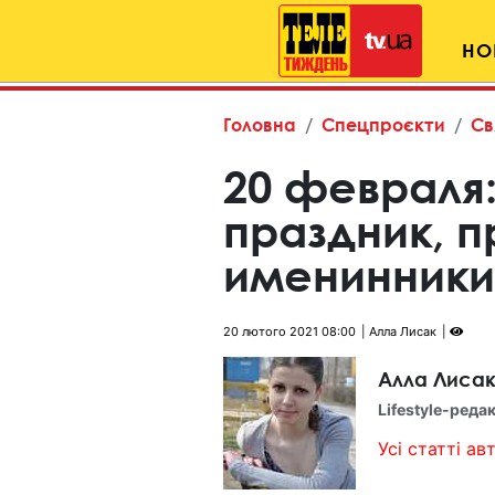
НО
Головна
Спецпроєкти
Св
20 февраля:
праздник, 
именинники
20 лютого 2021 08:00
Алла Лисак
Алла Лиса
Lifestyle-реда
Усі статті авт