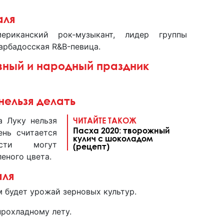
аля
риканский рок-музыкант, лидер группы
барбадосская R&B-певица.
вный и народный праздник
нельзя делать
а Луку нельзя
ЧИТАЙТЕ ТАКОЖ
Пасха 2020: творожный
ень считается
кулич с шоколадом
ости могут
(рецепт)
леного цвета.
аля
м будет урожай зерновых культур.
прохладному лету.