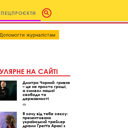
СПЕЦПРОЄКТИ
Допомогти журналістам
УЛЯРНЕ НА САЙТІ
Дмитро Чорний: гривня
– це не просто гроші,
а символ нашої
свободи та
державності
Я хочу від тебе сексу:
презентовано
український трейлер
драми Ґреґґа Аракі з