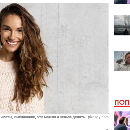
ПОП
риметы, именинники, что можно и нельзя делать
pixabay.com