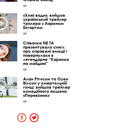
«Хижі води»: вийшов
український трейлер
трилера з Аароном
Екгартом
Співачка NE TA
презентувала сингл
про справжні емоції і
повернулася в
легендарне “Караоке
на майдані”
Алан Рітчсон та Оуен
Вілсон у смертельній
гонці: вийшов трейлер
комедійного екшена
«Перевізник»