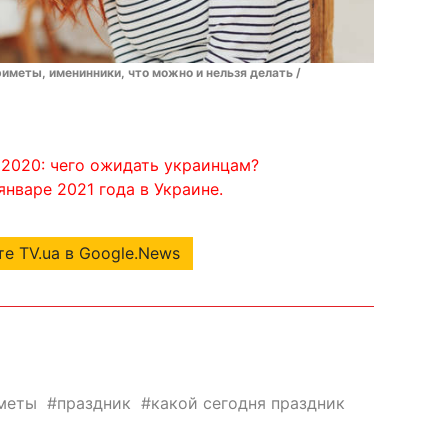
риметы, именинники, что можно и нельзя делать /
 2020: чего ожидать украинцам?
нваре 2021 года в Украине.
е TV.ua в Google.News
меты
праздник
какой сегодня праздник