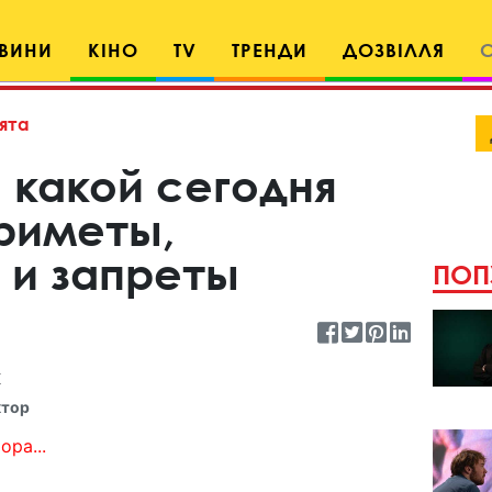
ВИНИ
КІНО
TV
ТРЕНДИ
ДОЗВІЛЛЯ
ята
 какой сегодня
приметы,
 и запреты
ПОП
к
ктор
ора...