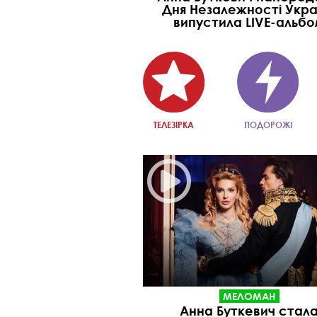
Дня Незалежності Укра
випустила LIVE-альб
ТЕЛЕЗІРКА
ПОДОРОЖІ
МЕЛОМАН
Анна Буткевич стал