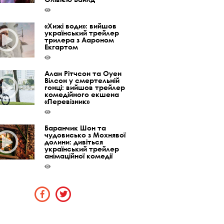
«Хижі води»: вийшов
український трейлер
трилера з Аароном
Екгартом
Алан Рітчсон та Оуен
Вілсон у смертельній
гонці: вийшов трейлер
комедійного екшена
«Перевізник»
Баранчик Шон та
чудовисько з Мохнявої
долини: дивіться
український трейлер
анімаційної комедії