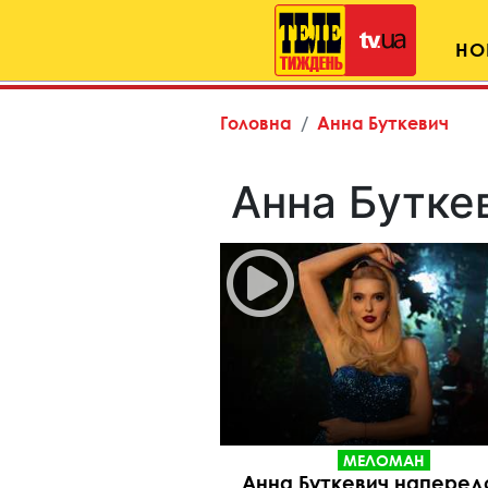
НО
Головна
Анна Буткевич
Анна Бутке
МЕЛОМАН
Анна Буткевич наперед