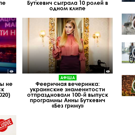
пе
Буткевич сыграла 10 ролей в
одном клипе
АФІША
ы не
Фееричная вечеринка:
ск
украинские знаменитости
020)
отпраздновали 100-й выпуск
программы Анны Буткевич
«Без гриму»