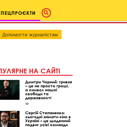
СПЕЦПРОЄКТИ
Допомогти журналістам
УЛЯРНЕ НА САЙТІ
Дмитро Чорний: гривня
– це не просто гроші,
а символ нашої
свободи та
державності
Сергій Степаненко:
сьогодні знімати кіно в
Україні – це щоденний
подвиг усієї команди