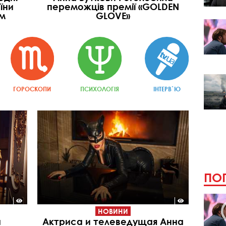
їни
переможців премії «GOLDEN
ом
GLOVE»
ГОРОСКОПИ
ПСИХОЛОГІЯ
ІНТЕРВ`Ю
ПОП
НОВИНИ
а
Актриса и телеведущая Анна