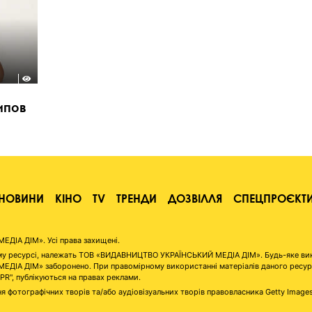
ипов
НОВИНИ
КІНО
TV
ТРЕНДИ
ДОЗВІЛЛЯ
СПЕЦПРОЄКТ
ІА ДІМ». Усі права захищені.
аному ресурсі, належать ТОВ «ВИДАВНИЦТВО УКРАЇНСЬКИЙ МЕДІА ДІМ». Будь-яке ви
А ДІМ» заборонено. При правомірному використанні матеріалів даного ресурсу 
"PR", публікуються на правах реклами.
я фотографічних творів та/або аудіовізуальних творів правовласника Getty Image