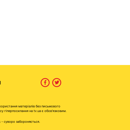
И
користання матеріалів без письмового
гіперпосилання на tv.ua є обов'язковим.
s - суворо забороняється.