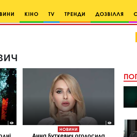
ВИНИ
КІНО
TV
ТРЕНДИ
ДОЗВІЛЛЯ
вич
ПОП
НОВИНИ
одні
Анна Буткевич оголосила