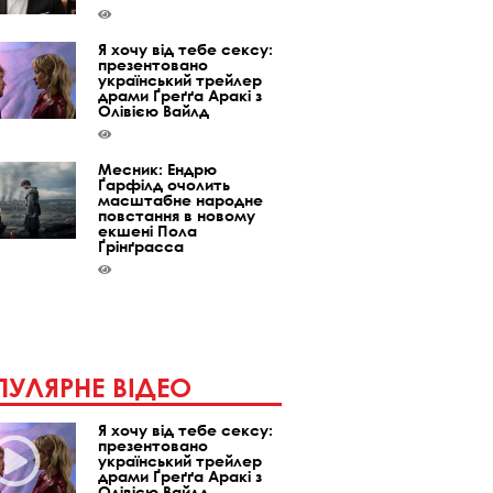
Я хочу від тебе сексу:
презентовано
український трейлер
драми Ґреґґа Аракі з
Олівією Вайлд
Месник: Ендрю
Ґарфілд очолить
масштабне народне
повстання в новому
екшені Пола
Ґрінґрасса
УЛЯРНЕ ВІДЕО
Я хочу від тебе сексу:
презентовано
український трейлер
драми Ґреґґа Аракі з
Олівією Вайлд