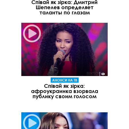
Співай як зірка: Дмитрий
Шепелев определяет
таланты по глазам
АНОНСИ НА ТВ
Співай як зірка:
афроукраинка взорвала
публику своим голосом