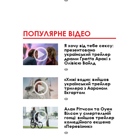
ПОПУЛЯРНЕ ВІДЕО
Я хочу від тебе сексу:
презентовано
український трейлер
драми Ґреґґа Аракі з
Олівією Вайлд
«Хижі води»: вийшов
український трейлер
трилера з Аароном
Екгартом
Алан Рітчсон та Оуен
Вілсон у смертельній
гонці: вийшов трейлер
комедійного екшена
«Перевізник»