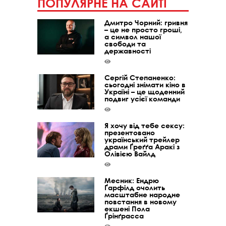
ПОПУЛЯРНЕ НА САЙТІ
Дмитро Чорний: гривня
– це не просто гроші,
а символ нашої
свободи та
державності
Сергій Степаненко:
сьогодні знімати кіно в
Україні – це щоденний
подвиг усієї команди
Я хочу від тебе сексу:
презентовано
український трейлер
драми Ґреґґа Аракі з
Олівією Вайлд
Месник: Ендрю
Ґарфілд очолить
масштабне народне
повстання в новому
екшені Пола
Ґрінґрасса