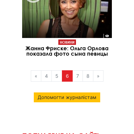
НОВИНИ
Жанна Фриске: Ольга Орлова
показала фото сына певицы
«
4
5
6
7
8
»
Допомогти журналістам