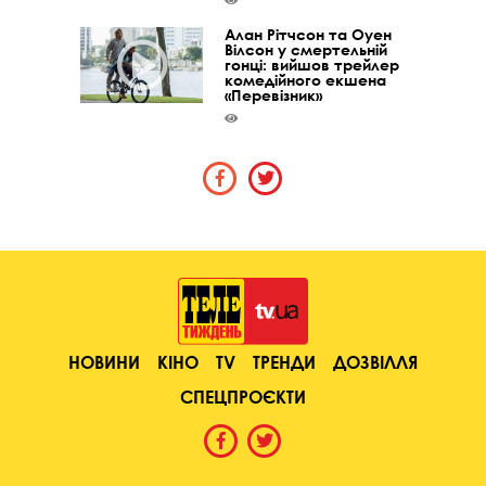
Алан Рітчсон та Оуен
Вілсон у смертельній
гонці: вийшов трейлер
комедійного екшена
«Перевізник»
НОВИНИ
КІНО
TV
ТРЕНДИ
ДОЗВІЛЛЯ
СПЕЦПРОЄКТИ