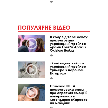
ПОПУЛЯРНЕ ВІДЕО
Я хочу від тебе сексу:
презентовано
український трейлер
драми Ґреґґа Аракі з
Олівією Вайлд
«Хижі води»: вийшов
український трейлер
трилера з Аароном
Екгартом
Співачка NE TA
презентувала сингл
про справжні емоції й
повернулася в
легендарне «Караоке
на майдані»