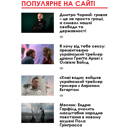
ПОПУЛЯРНЕ НА САЙТІ
Дмитро Чорний: гривня
– це не просто гроші,
а символ нашої
свободи та
державності
Я хочу від тебе сексу:
презентовано
український трейлер
драми Ґреґґа Аракі з
Олівією Вайлд
«Хижі води»: вийшов
український трейлер
трилера з Аароном
Екгартом
Месник: Ендрю
Ґарфілд очолить
масштабне народне
повстання в новому
екшені Пола
Ґрінґрасса