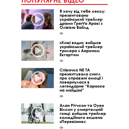
Я хочу від тебе сексу:
презентовано
український трейлер
драми Ґреґґа Аракі з
Олівією Вайлд
«Хижі води»: вийшов
український трейлер
трилера з Аароном
Екгартом
Співачка NE TA
презентувала сингл
про справжні емоції і
повернулася в
легендарне “Караоке
на майдані”
Алан Рітчсон та Оуен
Вілсон у смертельній
гонці: вийшов трейлер
комедійного екшена
«Перевізник»