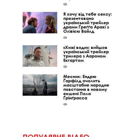
Я хочу від тебе сексу:
презентовано
український трейлер
драми Ґреґґа Аракі з
Олівією Вайлд
«Хижі води»: вийшов
український трейлер
трилера з Аароном
Екгартом
Месник: Ендрю
Ґарфілд очолить
масштабне народне
повстання в новому
екшені Пола
Ґрінґрасса
ПОПУЛЯРНЕ ВІДЕО