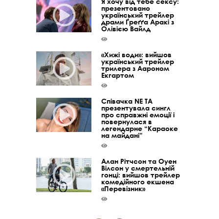
Я хочу від тебе сексу:
презентовано
український трейлер
драми Ґреґґа Аракі з
Олівією Вайлд
«Хижі води»: вийшов
український трейлер
трилера з Аароном
Екгартом
Співачка NE TA
презентувала сингл
про справжні емоції і
повернулася в
легендарне “Караоке
на майдані”
Алан Рітчсон та Оуен
Вілсон у смертельній
гонці: вийшов трейлер
комедійного екшена
«Перевізник»