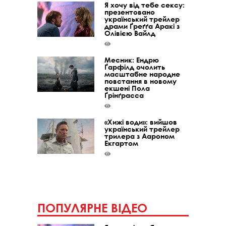
Я хочу від тебе сексу:
презентовано
український трейлер
драми Ґреґґа Аракі з
Олівією Вайлд
Месник: Ендрю
Ґарфілд очолить
масштабне народне
повстання в новому
екшені Пола
Ґрінґрасса
«Хижі води»: вийшов
український трейлер
трилера з Аароном
Екгартом
ПОПУЛЯРНЕ ВІДЕО