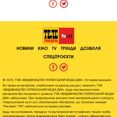
НОВИНИ
КІНО
TV
ТРЕНДИ
ДОЗВІЛЛЯ
СПЕЦПРОЄКТИ
© 2025, ТОВ «ВИДАВНИЦТВО УКРАЇНСЬКИЙ МЕДІА ДІМ». Усі права захищені.
Всі права на матеріали, опубліковані на даному ресурсі, належать ТОВ
«ВИДАВНИЦТВО УКРАЇНСЬКИЙ МЕДІА ДІМ». Будь-яке використання
матеріалів без письмового дозволу ТОВ «ВИДАВНИЦТВО УКРАЇНСЬКИЙ МЕДІА
ДІМ» заборонено. При правомірному використанні матеріалів даного ресурсу
гіперпосилання на tv.ua є обов'язковим. Матеріали, що позначені знаками
"Реклама", "PR", публікуються на правах реклами.
Будь-яке копіювання, передрук та відтворення фотографічних творів та/або
аудіовізуальних творів правовласника Getty Images - суворо забороняється.