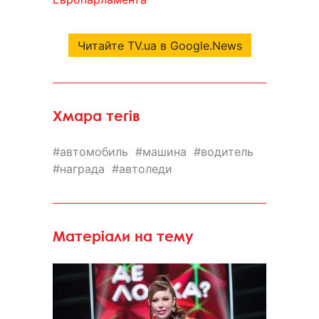
Читайте TV.ua в Google.News
Хмара тегів
автомобиль
машина
водитель
награда
автоледи
Матеріали на тему