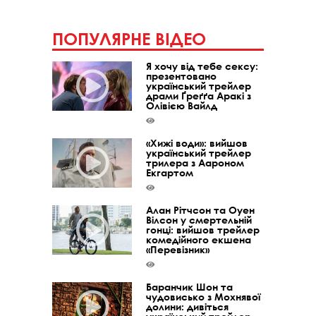
ПОПУЛЯРНЕ ВІДЕО
Я хочу від тебе сексу:
презентовано
український трейлер
драми Ґреґґа Аракі з
Олівією Вайлд
«Хижі води»: вийшов
український трейлер
трилера з Аароном
Екгартом
Алан Рітчсон та Оуен
Вілсон у смертельній
гонці: вийшов трейлер
комедійного екшена
«Перевізник»
Баранчик Шон та
чудовисько з Мохнявої
долини: дивіться