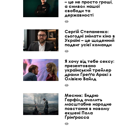
– це не просто гроші,
а символ нашої
свободи та
державності
Сергій Степаненко:
сьогодні знімати кіно в
Україні – це щоденний
подвиг усієї команди
Я хочу від тебе сексу:
презентовано
український трейлер
драми Ґреґґа Аракі з
Олівією Вайлд
Месник: Ендрю
Ґарфілд очолить
масштабне народне
повстання в новому
екшені Пола
Ґрінґрасса