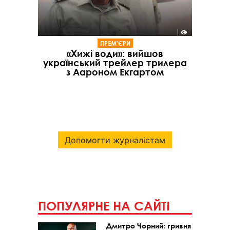
ПРЕМ'ЄРИ
«Хижі води»: вийшов
український трейлер трилера
з Аароном Екгартом
Допомогти журналістам
ПОПУЛЯРНЕ НА САЙТІ
Дмитро Чорний: гривня