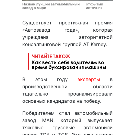
Назван лучший автомобильный
открытый
завод в мире
источник
Существует престижная премия
«Автозавод года», которая
учреждена авторитетной
консалтинговой группой AT Kerney.
ЧИТАЙТЕ ТАКОЖ
Как вести себя водителям во
время буксирования машины
В этом году
эксперты
в
производственной области
тщательно проанализировали
основных кандидатов на победу.
Победителем стал автомобильный
завод MAN, который выпускает
тяжелые грузовые автомобили
серии TGX и TGS. Это уже вторая