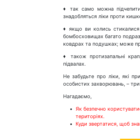
♦ так само можна підчепити
знадобляться ліки проти кишко
♦ якщо ви колись стикалися з
бомбосховищах багато подразни
ковдрах та подушках; може пр
♦ також протизапальні крап
підвалах.
Не забудьте про ліки, які пр
особистих захворювань, – три
Нагадаємо,
Як безпечно користуватис
територіях.
Куди звертатися, щоб зна