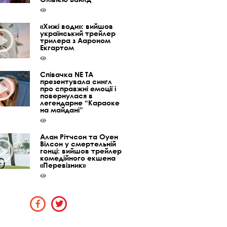
«Хижі води»: вийшов
український трейлер
трилера з Аароном
Екгартом
Співачка NE TA
презентувала сингл
про справжні емоції і
повернулася в
легендарне “Караоке
на майдані”
Алан Рітчсон та Оуен
Вілсон у смертельній
гонці: вийшов трейлер
комедійного екшена
«Перевізник»