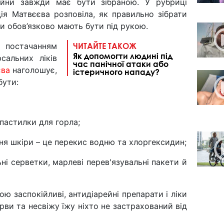
ійни завжди має бути зібраною. У рубриці
ія Матвєєва розповіла, як правильно зібрати
іки обов’язково мають бути під рукою.
 постачанням
ЧИТАЙТЕ ТАКОЖ
Як допомогти людині під
сальних ліків
час панічної атаки або
єва
наголошує,
істеричного нападу?
бути:
 пастилки для горла;
ня шкіри – це перекис водню та хлоргексидин;
ьні серветки, марлеві перев'язувальні пакети й
ою заспокійливі, антидіарейні препарати і ліки
рви та несвіжу їжу ніхто не застрахований від