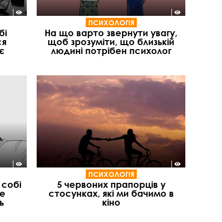
ПСИХОЛОГІЯ
бі
На що варто звернути увагу,
ся
щоб зрозуміти, що близькій
є
людині потрібен психолог
ПСИХОЛОГІЯ
 собі
5 червоних прапорців у
ше
стосунках, які ми бачимо в
ь
кіно