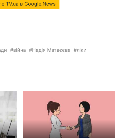
е TV.ua в Google.News
ади
війна
Надія Матвєєва
ліки