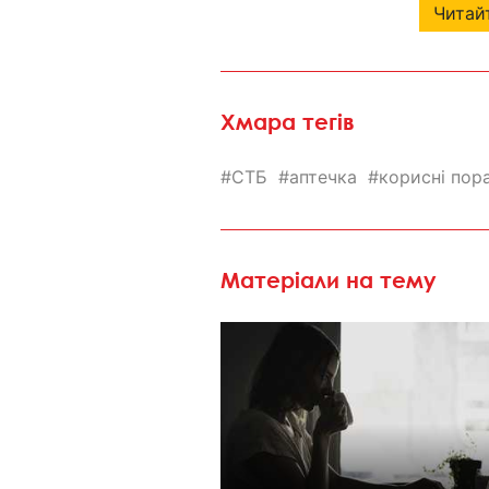
Читайт
Хмара тегів
СТБ
аптечка
корисні пор
Матеріали на тему