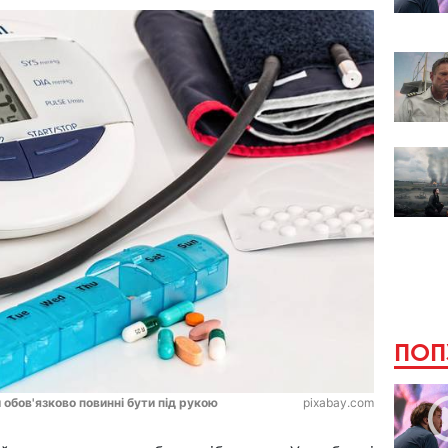
ПОП
ки обов'язково повинні бути під рукою
pixabay.com