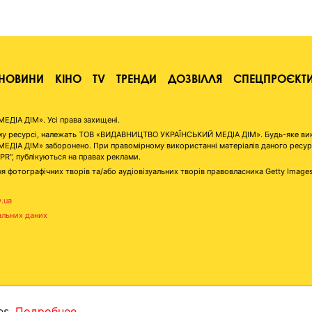
НОВИНИ
КІНО
TV
ТРЕНДИ
ДОЗВІЛЛЯ
СПЕЦПРОЄКТ
ІА ДІМ». Усі права захищені.
аному ресурсі, належать ТОВ «ВИДАВНИЦТВО УКРАЇНСЬКИЙ МЕДІА ДІМ». Будь-яке ви
А ДІМ» заборонено. При правомірному використанні матеріалів даного ресурсу 
"PR", публікуються на правах реклами.
я фотографічних творів та/або аудіовізуальних творів правовласника Getty Image
v.ua
альних даних
es.
Подробнее...