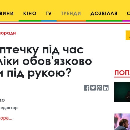
ВИНИ
КІНО
TV
ТРЕНДИ
ДОЗВІЛЛЯ
поради
аптечку під час
 ліки обов'язково
и під рукою?
ПОП
ко
редактор
ора...