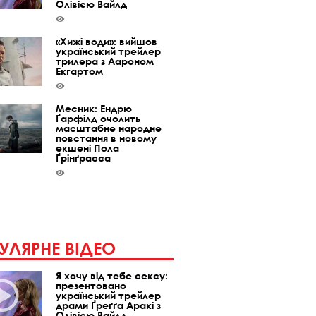
Олівією Вайлд
«Хижі води»: вийшов
український трейлер
трилера з Аароном
Екгартом
Месник: Ендрю
Ґарфілд очолить
масштабне народне
повстання в новому
екшені Пола
Ґрінґрасса
УЛЯРНЕ ВІДЕО
Я хочу від тебе сексу:
презентовано
український трейлер
драми Ґреґґа Аракі з
Олівією Вайлд