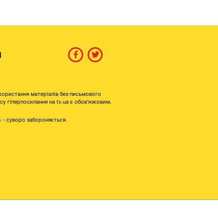
И
користання матеріалів без письмового
гіперпосилання на tv.ua є обов'язковим.
s - суворо забороняється.