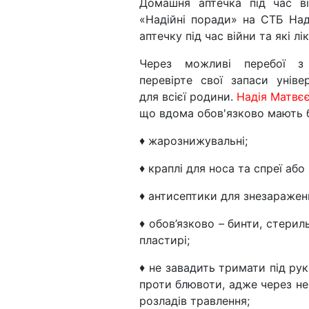
Домашня аптечка під час в
«Надійні поради» на СТБ Над
аптечку під час війни та які л
Через можливі перебої з
перевірте свої запаси універ
для всієї родини.
Надія Матвє
що вдома обов'язково мають 
♦ жарознижувальні;
♦ краплі для носа та спреї або
♦ антисептики для знезаражен
♦ обов’язково – бинти, стерил
пластирі;
♦ не завадить тримати під рук
проти блювоти, адже через не
розладів травлення;