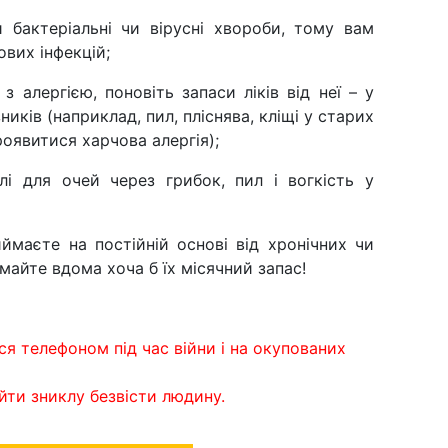
 бактеріальні чи вірусні хвороби, тому вам
вих інфекцій;
 алергією, поновіть запаси ліків від неї – у
ків (наприклад, пил, пліснява, кліщі у старих
оявитися харчова алергія);
лі для очей через грибок, пил і вогкість у
иймаєте на постійній основі від хронічних чи
майте вдома хоча б їх місячний запас!
я телефоном під час війни і на окупованих
йти зниклу безвісти людину.