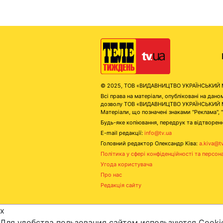
© 2025, ТОВ «ВИДАВНИЦТВО УКРАЇНСЬКИЙ МЕД
Всі права на матеріали, опубліковані на д
дозволу ТОВ «ВИДАВНИЦТВО УКРАЇНСЬКИЙ МЕДІ
Матеріали, що позначені знаками "Реклама", 
Будь-яке копіювання, передрук та відтворенн
E-mail редакції:
info@tv.ua
Головний редактор Олександр Ківа:
a.kiva@t
Політика у сфері конфіденційності та персон
Угода користувача
Про нас
Редакція сайту
x
Для удобства пользования сайтом используются Cooki