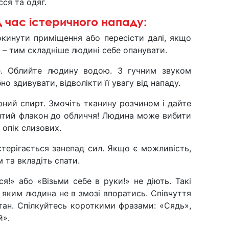
сся та одяг.
 час істеричного нападу:
окинути приміщення або пересісти далі, якщо
 – тим складніше людині себе опанувати.
е. Облийте людину водою. З гучним звуком
но здивувати, відволікти її увагу від нападу.
рний спирт. Змочіть тканину розчином і дайте
ритий флакон до обличчя! Людина може вибити
 опік слизових.
стерігається занепад сил. Якщо є можливість,
 та вкладіть спати.
ся!» або «Візьми себе в руки!» не діють. Такі
з яким людина не в змозі впоратись. Співчуття
тан. Спілкуйтесь короткими фразами: «Сядь»,
й».