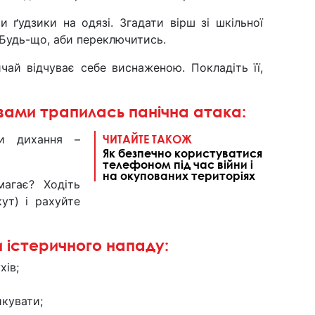
 ґудзики на одязі. Згадати вірш зі шкільної
 Будь-що, аби переключитись.
чай відчуває себе виснаженою. Покладіть її,
вами трапилась панічна атака:
ти дихання –
ЧИТАЙТЕ ТАКОЖ
Як безпечно користуватися
телефоном під час війни і
на окупованих територіях
магає? Ходіть
ут) і рахуйте
 істеричного нападу:
хів;
кувати;