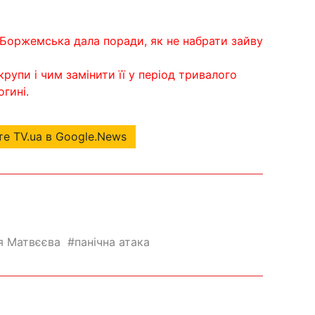
Боржемська дала поради, як не набрати зайву
рупи і чим замінити її у період тривалого
гині.
е TV.ua в Google.News
я Матвєєва
панічна атака