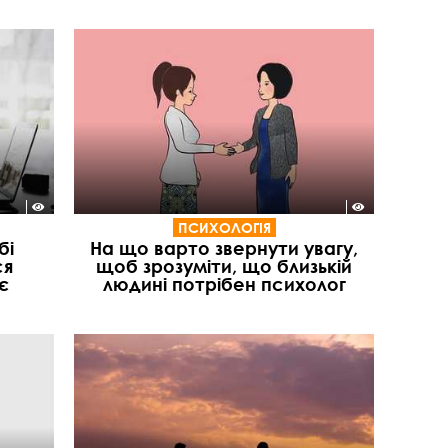
ПСИХОЛОГІЯ
бі
На що варто звернути увагу,
ся
щоб зрозуміти, що близькій
є
людині потрібен психолог