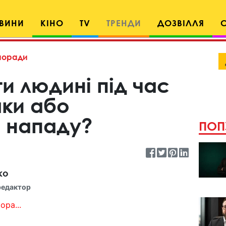
ВИНИ
КІНО
TV
ТРЕНДИ
ДОЗВІЛЛЯ
поради
и людині під час
аки або
о нападу?
ПОП
ко
редактор
ора...