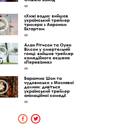
«Хижі води»: вийшов
український трейлер
трилера з Аароном
Екгартом
Алан Рітчсон та Оуен
Вілсон у смертельній
гонці: вийшов трейлер
комедійного екшена
«Перевізник»
Баранчик Шон та
чудовисько з Мохнявої
долини: дивіться
український трейлер
анімаційної комедії