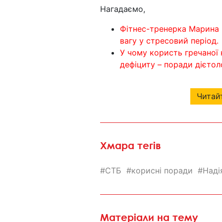
Нагадаємо,
Фітнес-тренерка Марина 
вагу у стресовий період.
У чому користь гречаної к
дефіциту – поради дієтоло
Читайт
Хмара тегів
СТБ
корисні поради
Наді
Матеріали на тему