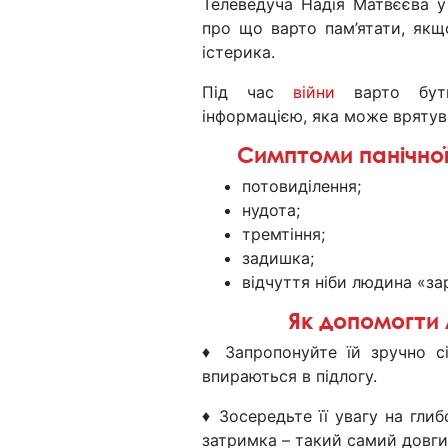
Телеведуча Надія Матвєєва у
про що варто пам’ятати, якщ
істерика.
Під час
війни
варто бут
інформацією, яка може врятув
Симптоми панічної
потовиділення;
нудота;
тремтіння;
задишка;
відчуття ніби людина «за
Як допомогти 
♦ Запропонуйте їй зручно сі
впираються в підлогу.
♦ Зосередьте її увагу на гли
затримка – такий самий довгий