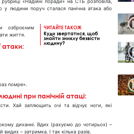
 рубриці «Надійні поради» на СТБ розповіла,
о у людини поруч сталася панічна атака або
и озброєним
ЧИТАЙТЕ ТАКОЖ
Куди звертатися, щоб
ати життя.
знайти зниклу безвісти
людину?
 атаки:
раз помре».
людині при панічній атаці:
сти. Хай заплющить очі та відчує ноги, які
бокому диханні. Вдих (рахуємо до чотирьох) –
 видих – затримка. І так кілька разів.