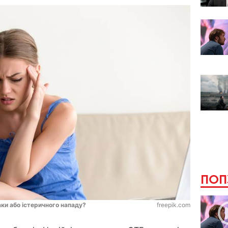
ПОП
аки або істеричного нападу?
freepik.com