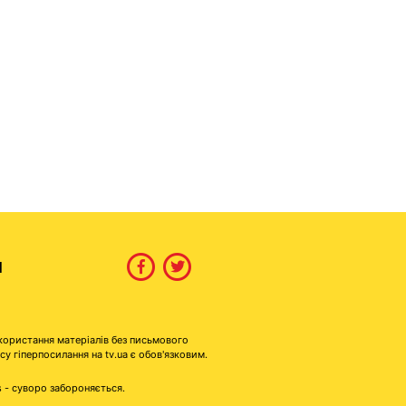
И
користання матеріалів без письмового
гіперпосилання на tv.ua є обов'язковим.
s - суворо забороняється.