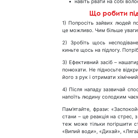
навіть рвати на собі воло
Що робити під
1) Попросіть зайвих людей п
це можливо. Чим більше уваги
2) Зробіть щось несподіван
киньте щось на підлогу. Потріб
3) Ефективний засіб – нашати
понюхати. Не підносьте відк
його з рук і отримати хімічний
4) Після нападу зазвичай спо
напоїть людину солодким чаєм
Пам’ятайте, фрази: «Заспокой
стани – це реакція на стрес, 
теж може тільки погіршити с
«Випий води», «Дихай», «Ляга