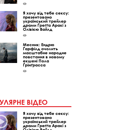
Я хочу від тебе сексу:
презентовано
український трейлер
драми Ґреґґа Аракі з
Олівією Вайлд
Месник: Ендрю
Ґарфілд очолить
масштабне народне
повстання в новому
екшені Пола
Ґрінґрасса
УЛЯРНЕ ВІДЕО
Я хочу від тебе сексу:
презентовано
український трейлер
драми Ґреґґа Аракі з
Олівією Вайлд