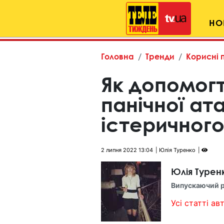
НО
Головна
Тренди
Корисні 
Як допомогт
панічної ат
істеричног
2 липня 2022 13:04
Юлія Туренко
Юлія Турен
Випускаючий 
Усі статті авт