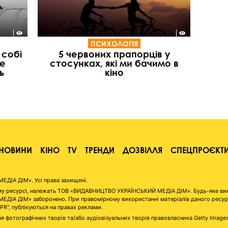
ПСИХОЛОГІЯ
 собі
5 червоних прапорців у
ше
стосунках, які ми бачимо в
ь
кіно
НОВИНИ
КІНО
TV
ТРЕНДИ
ДОЗВІЛЛЯ
СПЕЦПРОЄКТ
ІА ДІМ». Усі права захищені.
аному ресурсі, належать ТОВ «ВИДАВНИЦТВО УКРАЇНСЬКИЙ МЕДІА ДІМ». Будь-яке ви
А ДІМ» заборонено. При правомірному використанні матеріалів даного ресурсу 
"PR", публікуються на правах реклами.
я фотографічних творів та/або аудіовізуальних творів правовласника Getty Image