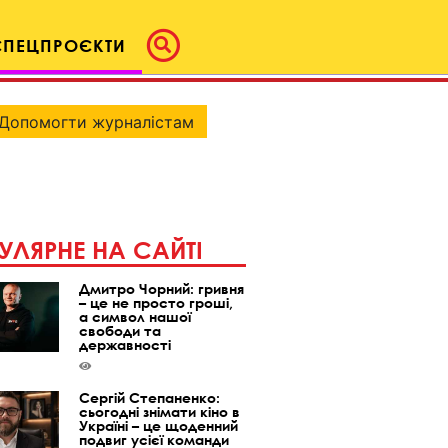
СПЕЦПРОЄКТИ
Допомогти журналістам
УЛЯРНЕ НА САЙТІ
Дмитро Чорний: гривня
– це не просто гроші,
а символ нашої
свободи та
державності
Сергій Степаненко:
сьогодні знімати кіно в
Україні – це щоденний
подвиг усієї команди