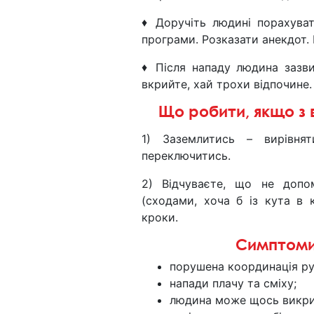
♦ Доручіть людині порахувати
програми. Розказати анекдот.
♦ Після нападу людина зазви
вкрийте, хай трохи відпочине.
Що робити, якщо з 
1) Заземлитись – вирівня
переключитись.
2) Відчуваєте, що не допо
(сходами, хоча б із кута в к
кроки.
Симптоми
порушена координація ру
напади плачу та сміху;
людина може щось викри