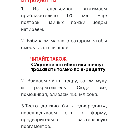
Ингредиенты:
1. Из апельсинов выжимаем
приблизительно 170 мл. Еще
полторы чайных ложки цедры
натираем.
2. Взбиваем масло с сахаром, чтобы
смесь стала пышной.
ЧИТАЙТЕ ТАКОЖ
В Украине антибиотики начнут
продавать только по е-рецепту
2. Вбиваем яйцо, цедру, затем муку
и разрыхлитель. Сюда же,
помешивая, вливаем 150 мл сока.
3.Тесто должно быть однородным,
перекладываем его в форму,
предварительно застеленную
пергаментов.