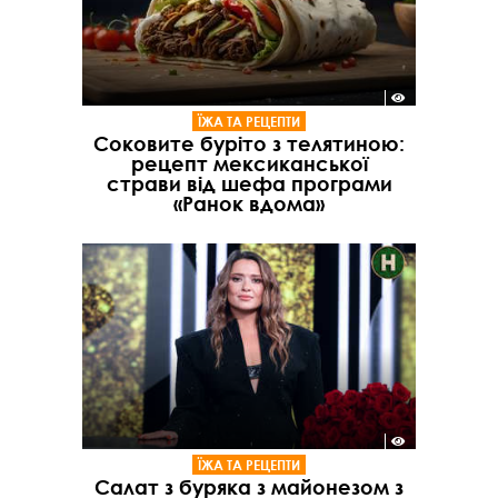
ЇЖА ТА РЕЦЕПТИ
Соковите буріто з телятиною:
рецепт мексиканської
страви від шефа програми
«Ранок вдома»
ЇЖА ТА РЕЦЕПТИ
Салат з буряка з майонезом з