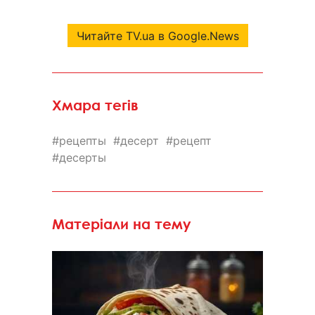
Читайте TV.ua в Google.News
Хмара тегів
рецепты
десерт
рецепт
десерты
Матеріали на тему