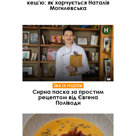
кешʼю: як харчується Наталія
Могилевська
ЇЖА ТА РЕЦЕПТИ
Сирна паска за простим
рецептом від Євгена
Поліводи