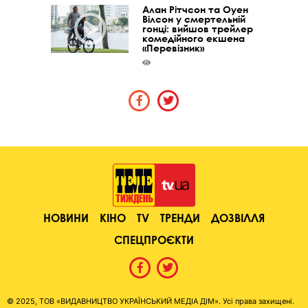
Алан Рітчсон та Оуен
Вілсон у смертельній
гонці: вийшов трейлер
комедійного екшена
«Перевізник»
НОВИНИ
КІНО
TV
ТРЕНДИ
ДОЗВІЛЛЯ
СПЕЦПРОЄКТИ
© 2025, ТОВ «ВИДАВНИЦТВО УКРАЇНСЬКИЙ МЕДІА ДІМ». Усі права захищені.