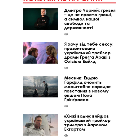
Дмитро Чорний: гривня
– це не просто гроші,
а символ нашої
свободи та
державності
Я хочу від тебе сексу:
презентовано
український трейлер
драми Ґреґґа Аракі з
Олівією Вайлд
Месник: Ендрю
Ґарфілд очолить
масштабне народне
повстання в новому
екшені Пола
Ґрінґрасса
«Хижі води»: вийшов
український трейлер
трилера з Аароном
Екгартом