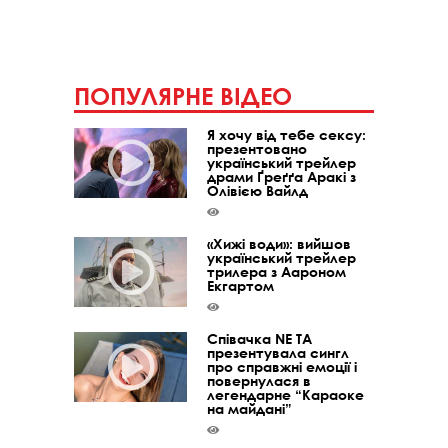
ПОПУЛЯРНЕ ВІДЕО
Я хочу від тебе сексу:
презентовано
український трейлер
драми Ґреґґа Аракі з
Олівією Вайлд
«Хижі води»: вийшов
український трейлер
трилера з Аароном
Екгартом
Співачка NE TA
презентувала сингл
про справжні емоції і
повернулася в
легендарне “Караоке
на майдані”