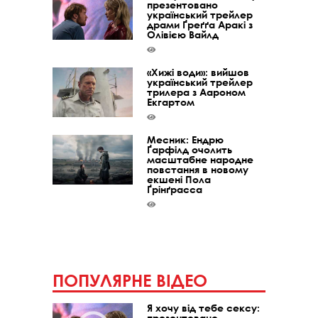
презентовано
український трейлер
драми Ґреґґа Аракі з
Олівією Вайлд
«Хижі води»: вийшов
український трейлер
трилера з Аароном
Екгартом
Месник: Ендрю
Ґарфілд очолить
масштабне народне
повстання в новому
екшені Пола
Ґрінґрасса
ПОПУЛЯРНЕ ВІДЕО
Я хочу від тебе сексу:
презентовано