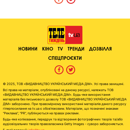
НОВИНИ
КІНО
TV
ТРЕНДИ
ДОЗВІЛЛЯ
СПЕЦПРОЄКТИ
© 2025, ТОВ «ВИДАВНИЦТВО УКРАЇНСЬКИЙ МЕДІА ДІМ». Усі права захищені.
Всі права на матеріали, опубліковані на даному ресурсі, належать ТОВ
«ВИДАВНИЦТВО УКРАЇНСЬКИЙ МЕДІА ДІМ». Будь-яке використання
матеріалів без письмового дозволу ТОВ «ВИДАВНИЦТВО УКРАЇНСЬКИЙ МЕДІА
ДІМ» заборонено. При правомірному використанні матеріалів даного ресурсу
гіперпосилання на tv.ua є обов'язковим. Матеріали, що позначені знаками
"Реклама", "PR", публікуються на правах реклами.
Будь-яке копіювання, передрук та відтворення фотографічних творів та/або
аудіовізуальних творів правовласника Getty Images - суворо забороняється.
E-mail редакції:
info@tv.ua