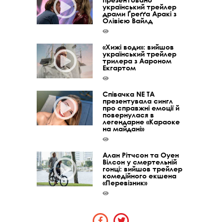
український трейлер
драми Ґреґґа Аракі з
Олівією Вайлд
«Хижі води»: вийшов
український трейлер
трилера з Аароном
Екгартом
Співачка NE TA
презентувала сингл
про справжні емоції й
повернулася в
легендарне «Караоке
на майдані»
Алан Рітчсон та Оуен
Вілсон у смертельній
гонці: вийшов трейлер
комедійного екшена
«Перевізник»