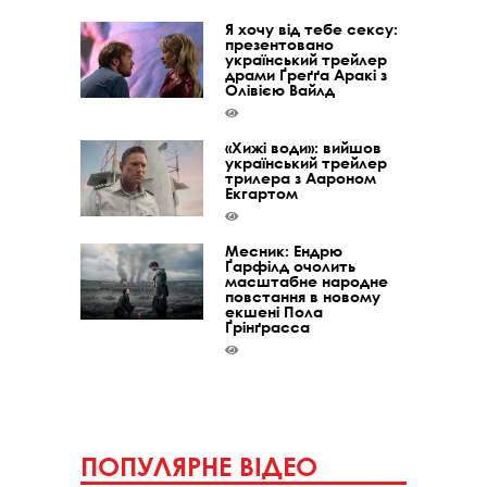
Я хочу від тебе сексу:
презентовано
український трейлер
драми Ґреґґа Аракі з
Олівією Вайлд
«Хижі води»: вийшов
український трейлер
трилера з Аароном
Екгартом
Месник: Ендрю
Ґарфілд очолить
масштабне народне
повстання в новому
екшені Пола
Ґрінґрасса
ПОПУЛЯРНЕ ВІДЕО