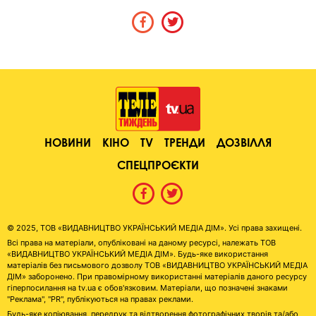
НОВИНИ
КІНО
TV
ТРЕНДИ
ДОЗВІЛЛЯ
СПЕЦПРОЄКТИ
© 2025, ТОВ «ВИДАВНИЦТВО УКРАЇНСЬКИЙ МЕДІА ДІМ». Усі права захищені.
Всі права на матеріали, опубліковані на даному ресурсі, належать ТОВ
«ВИДАВНИЦТВО УКРАЇНСЬКИЙ МЕДІА ДІМ». Будь-яке використання
матеріалів без письмового дозволу ТОВ «ВИДАВНИЦТВО УКРАЇНСЬКИЙ МЕДІА
ДІМ» заборонено. При правомірному використанні матеріалів даного ресурсу
гіперпосилання на tv.ua є обов'язковим. Матеріали, що позначені знаками
"Реклама", "PR", публікуються на правах реклами.
Будь-яке копіювання, передрук та відтворення фотографічних творів та/або