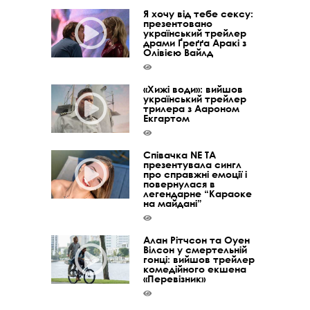
Я хочу від тебе сексу:
презентовано
український трейлер
драми Ґреґґа Аракі з
Олівією Вайлд
«Хижі води»: вийшов
український трейлер
трилера з Аароном
Екгартом
Співачка NE TA
презентувала сингл
про справжні емоції і
повернулася в
легендарне “Караоке
на майдані”
Алан Рітчсон та Оуен
Вілсон у смертельній
гонці: вийшов трейлер
комедійного екшена
«Перевізник»