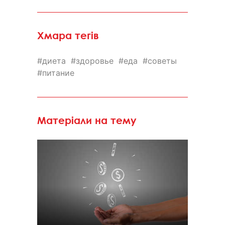
Хмара тегів
диета
здоровье
еда
советы
питание
Матеріали на тему