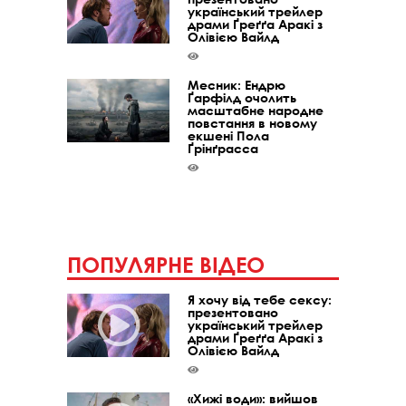
український трейлер
драми Ґреґґа Аракі з
Олівією Вайлд
Месник: Ендрю
Ґарфілд очолить
масштабне народне
повстання в новому
екшені Пола
Ґрінґрасса
ПОПУЛЯРНЕ ВІДЕО
Я хочу від тебе сексу:
презентовано
український трейлер
драми Ґреґґа Аракі з
Олівією Вайлд
«Хижі води»: вийшов