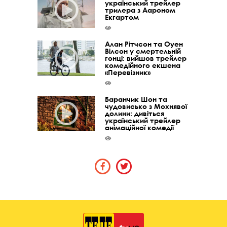
український трейлер
трилера з Аароном
Екгартом
Алан Рітчсон та Оуен
Вілсон у смертельній
гонці: вийшов трейлер
комедійного екшена
«Перевізник»
Баранчик Шон та
чудовисько з Мохнявої
долини: дивіться
український трейлер
анімаційної комедії