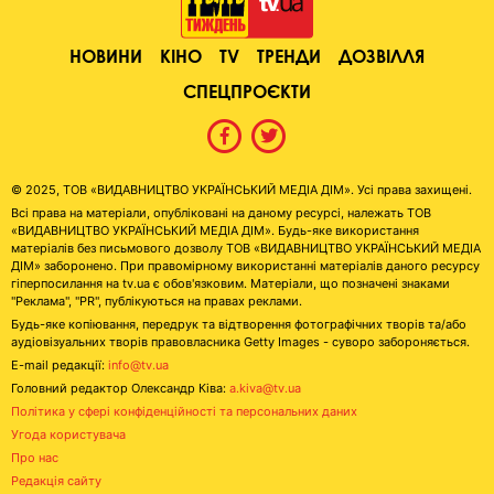
НОВИНИ
КІНО
TV
ТРЕНДИ
ДОЗВІЛЛЯ
СПЕЦПРОЄКТИ
© 2025, ТОВ «ВИДАВНИЦТВО УКРАЇНСЬКИЙ МЕДІА ДІМ». Усі права захищені.
Всі права на матеріали, опубліковані на даному ресурсі, належать ТОВ
«ВИДАВНИЦТВО УКРАЇНСЬКИЙ МЕДІА ДІМ». Будь-яке використання
матеріалів без письмового дозволу ТОВ «ВИДАВНИЦТВО УКРАЇНСЬКИЙ МЕДІА
ДІМ» заборонено. При правомірному використанні матеріалів даного ресурсу
гіперпосилання на tv.ua є обов'язковим. Матеріали, що позначені знаками
"Реклама", "PR", публікуються на правах реклами.
Будь-яке копіювання, передрук та відтворення фотографічних творів та/або
аудіовізуальних творів правовласника Getty Images - суворо забороняється.
E-mail редакції:
info@tv.ua
Головний редактор Олександр Ківа:
a.kiva@tv.ua
Політика у сфері конфіденційності та персональних даних
Угода користувача
Про нас
Редакція сайту