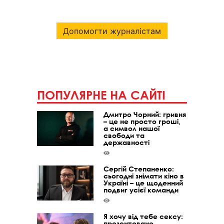
Допомогти журналістам
ПОПУЛЯРНЕ НА САЙТІ
Дмитро Чорний: гривня
– це не просто гроші,
а символ нашої
свободи та
державності
Сергій Степаненко:
сьогодні знімати кіно в
Україні – це щоденний
подвиг усієї команди
Я хочу від тебе сексу:
презентовано