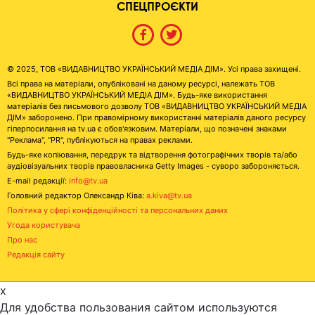
СПЕЦПРОЄКТИ
© 2025, ТОВ «ВИДАВНИЦТВО УКРАЇНСЬКИЙ МЕДІА ДІМ». Усі права захищені.
Всі права на матеріали, опубліковані на даному ресурсі, належать ТОВ
«ВИДАВНИЦТВО УКРАЇНСЬКИЙ МЕДІА ДІМ». Будь-яке використання
матеріалів без письмового дозволу ТОВ «ВИДАВНИЦТВО УКРАЇНСЬКИЙ МЕДІА
ДІМ» заборонено. При правомірному використанні матеріалів даного ресурсу
гіперпосилання на tv.ua є обов'язковим. Матеріали, що позначені знаками
"Реклама", "PR", публікуються на правах реклами.
Будь-яке копіювання, передрук та відтворення фотографічних творів та/або
аудіовізуальних творів правовласника Getty Images - суворо забороняється.
E-mail редакції:
info@tv.ua
Головний редактор Олександр Ківа:
a.kiva@tv.ua
Політика у сфері конфіденційності та персональних даних
Угода користувача
Про нас
Редакція сайту
x
Для удобства пользования сайтом используются