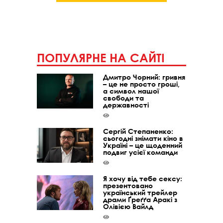
ПОПУЛЯРНЕ НА САЙТІ
Дмитро Чорний: гривня
– це не просто гроші,
а символ нашої
свободи та
державності
Сергій Степаненко:
сьогодні знімати кіно в
Україні – це щоденний
подвиг усієї команди
Я хочу від тебе сексу:
презентовано
український трейлер
драми Ґреґґа Аракі з
Олівією Вайлд