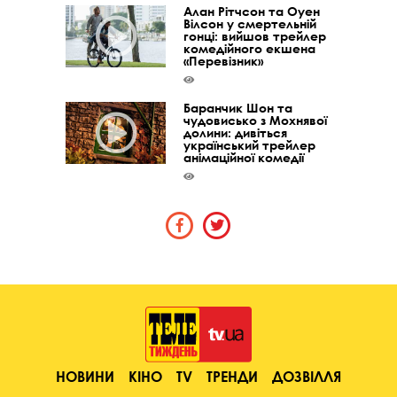
Алан Рітчсон та Оуен
Вілсон у смертельній
гонці: вийшов трейлер
комедійного екшена
«Перевізник»
Баранчик Шон та
чудовисько з Мохнявої
долини: дивіться
український трейлер
анімаційної комедії
НОВИНИ
КІНО
TV
ТРЕНДИ
ДОЗВІЛЛЯ