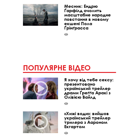
Месник: Ендрю
Ґарфілд очолить
масштабне народне
повстання в новому
екшені Пола
Ґрінґрасса
ПОПУЛЯРНЕ ВІДЕО
Я хочу від тебе сексу:
презентовано
український трейлер
драми Ґреґґа Аракі з
Олівією Вайлд
«Хижі води»: вийшов
український трейлер
трилера з Аароном
Екгартом