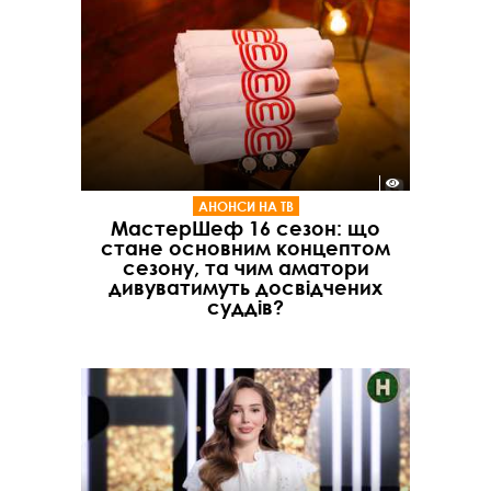
АНОНСИ НА ТВ
МастерШеф 16 сезон: що
стане основним концептом
сезону, та чим аматори
дивуватимуть досвідчених
суддів?