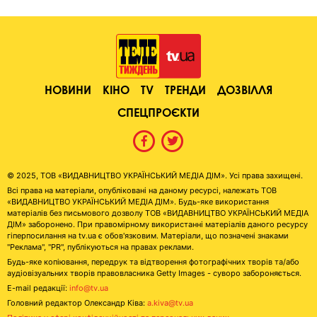
НОВИНИ
КІНО
TV
ТРЕНДИ
ДОЗВІЛЛЯ
СПЕЦПРОЄКТИ
© 2025, ТОВ «ВИДАВНИЦТВО УКРАЇНСЬКИЙ МЕДІА ДІМ». Усі права захищені.
Всі права на матеріали, опубліковані на даному ресурсі, належать ТОВ
«ВИДАВНИЦТВО УКРАЇНСЬКИЙ МЕДІА ДІМ». Будь-яке використання
матеріалів без письмового дозволу ТОВ «ВИДАВНИЦТВО УКРАЇНСЬКИЙ МЕДІА
ДІМ» заборонено. При правомірному використанні матеріалів даного ресурсу
гіперпосилання на tv.ua є обов'язковим. Матеріали, що позначені знаками
"Реклама", "PR", публікуються на правах реклами.
Будь-яке копіювання, передрук та відтворення фотографічних творів та/або
аудіовізуальних творів правовласника Getty Images - суворо забороняється.
E-mail редакції:
info@tv.ua
Головний редактор Олександр Ківа:
a.kiva@tv.ua