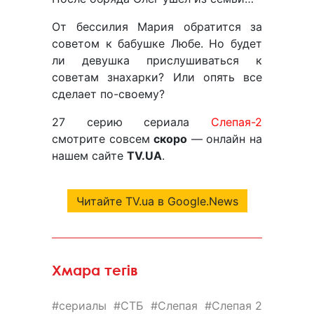
От бессилия Мария обратится за
советом к бабушке Любе. Но будет
ли девушка прислушиваться к
советам знахарки? Или опять все
сделает по-своему?
27 серию сериала
Слепая-2
смотрите совсем
скоро
— онлайн на
нашем сайте
TV.UA
.
Читайте TV.ua в Google.News
Хмара тегів
сериалы
СТБ
Слепая
Слепая 2