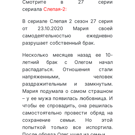
Смотрите в 27 серии
сериала
Слепая-2:
В сериале Слепая 2 сезон 27 серия
от 23.10.2020 Мария своей
самодеятельностью ежедневно
разрушает собственный брак.
Несколько месяцев назад ее 10-
летний брак с Олегом начал
распадаться. Отношения стали
напряженными, человек
раздражительным и замкнутым.
Мария подумала о самом страшном
– у ее мужа появилась любовница. И
чтобы ее спровадить, она решилась
самостоятельно провести обряд на
сохранение семьи. Но этой
попыткой только все испортила.
После обряда Олег ушел из семьи…