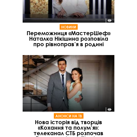
НОВИНИ
Переможниця «МастерШеф»
Наталка Нікішина розповіла
про рівноправ’я в родині
АНОНСИ НА ТВ
Нова історія від творців
«Кохання та полум’я»:
телеканал СТБ розпочав