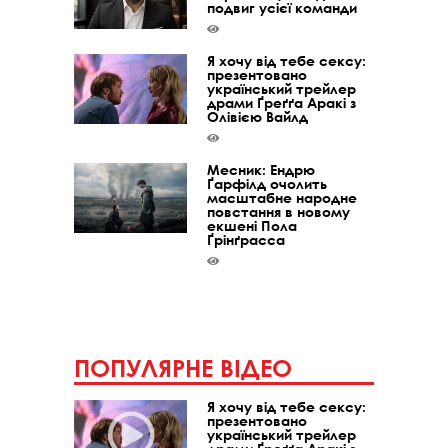
подвиг усієї команди
Я хочу від тебе сексу:
презентовано
український трейлер
драми Ґреґґа Аракі з
Олівією Вайлд
Месник: Ендрю
Ґарфілд очолить
масштабне народне
повстання в новому
екшені Пола
Ґрінґрасса
ПОПУЛЯРНЕ ВІДЕО
Я хочу від тебе сексу:
презентовано
український трейлер