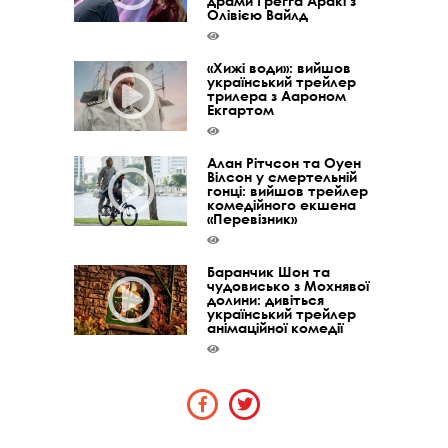
драми Ґреґґа Аракі з
Олівією Вайлд
«Хижі води»: вийшов
український трейлер
трилера з Аароном
Екгартом
Алан Рітчсон та Оуен
Вілсон у смертельній
гонці: вийшов трейлер
комедійного екшена
«Перевізник»
Баранчик Шон та
чудовисько з Мохнявої
долини: дивіться
український трейлер
анімаційної комедії