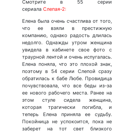
Смотрите в 55 серии
сериала
Слепая-2:
Елена была очень счастлива от того,
что ее взяли в престижную
компанию, однако радость длилась
недолго. Однажды утром женщина
увидела в кабинете свое фото с
траурной лентой и очень испугалась.
Елена поняла, что это плохой знак,
поэтому в 54 серии Слепой сразу
обратилась к бабе Любе. Провидица
почувствовала, что все беды из-за
ее нового рабочего места. Ранее на
этом стуле сидела женщина,
которая трагически погибла, и
теперь Елена приняла ее судьбу.
Покойница не успокоится, пока не
заберет на тот свет близкого