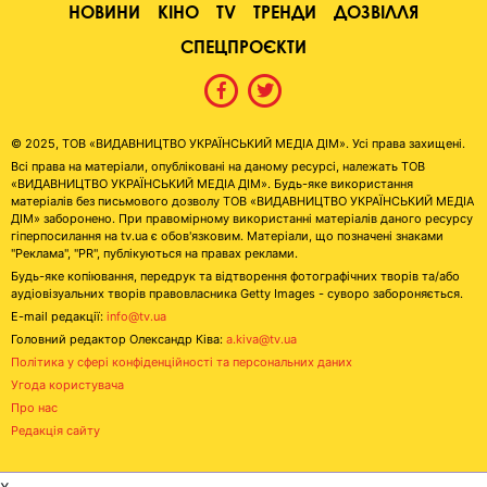
НОВИНИ
КІНО
TV
ТРЕНДИ
ДОЗВІЛЛЯ
СПЕЦПРОЄКТИ
© 2025, ТОВ «ВИДАВНИЦТВО УКРАЇНСЬКИЙ МЕДІА ДІМ». Усі права захищені.
Всі права на матеріали, опубліковані на даному ресурсі, належать ТОВ
«ВИДАВНИЦТВО УКРАЇНСЬКИЙ МЕДІА ДІМ». Будь-яке використання
матеріалів без письмового дозволу ТОВ «ВИДАВНИЦТВО УКРАЇНСЬКИЙ МЕДІА
ДІМ» заборонено. При правомірному використанні матеріалів даного ресурсу
гіперпосилання на tv.ua є обов'язковим. Матеріали, що позначені знаками
"Реклама", "PR", публікуються на правах реклами.
Будь-яке копіювання, передрук та відтворення фотографічних творів та/або
аудіовізуальних творів правовласника Getty Images - суворо забороняється.
E-mail редакції:
info@tv.ua
Головний редактор Олександр Ківа:
a.kiva@tv.ua
Політика у сфері конфіденційності та персональних даних
Угода користувача
Про нас
Редакція сайту
x