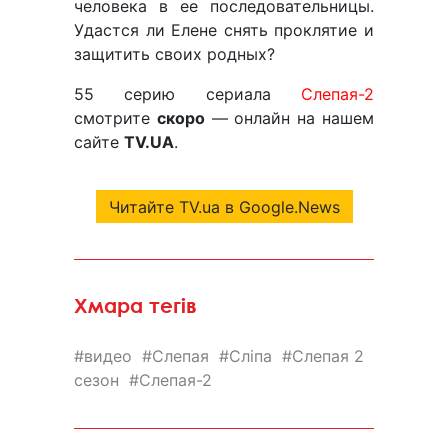
человека в ее последовательницы.
Удастся ли Елене снять проклятие и
защитить своих родных?
55 серию сериала
Слепая-2
смотрите
скоро
— онлайн на нашем
сайте
TV.UA
.
Читайте TV.ua в Google.News
Хмара тегів
видео
Слепая
Сліпа
Слепая 2
сезон
Слепая-2