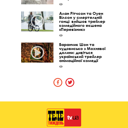
Алан Рітчсон та Оуен
Вілсон у смертельній
гонці: вийшов трейлер
комедійного екшена
«Перевізник»
Баранчик Шон та
чудовисько з Мохнявої
долини: дивіться
український трейлер
анімаційної комедії