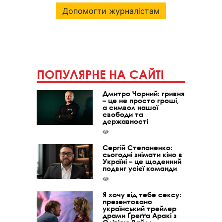
Допомогти журналістам
ПОПУЛЯРНЕ НА САЙТІ
Дмитро Чорний: гривня
– це не просто гроші,
а символ нашої
свободи та
державності
Сергій Степаненко:
сьогодні знімати кіно в
Україні – це щоденний
подвиг усієї команди
Я хочу від тебе сексу:
презентовано
український трейлер
драми Ґреґґа Аракі з