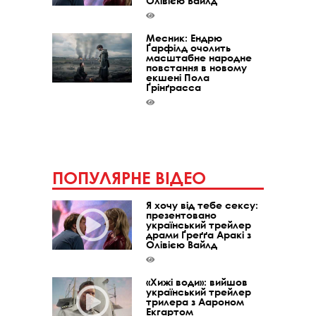
Олівією Вайлд
Месник: Ендрю
Ґарфілд очолить
масштабне народне
повстання в новому
екшені Пола
Ґрінґрасса
ПОПУЛЯРНЕ ВІДЕО
Я хочу від тебе сексу:
презентовано
український трейлер
драми Ґреґґа Аракі з
Олівією Вайлд
«Хижі води»: вийшов
український трейлер
трилера з Аароном
Екгартом