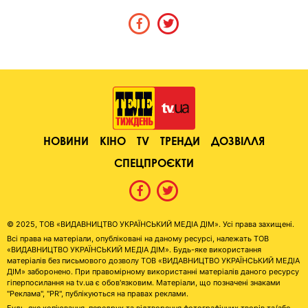
НОВИНИ
КІНО
TV
ТРЕНДИ
ДОЗВІЛЛЯ
СПЕЦПРОЄКТИ
© 2025, ТОВ «ВИДАВНИЦТВО УКРАЇНСЬКИЙ МЕДІА ДІМ». Усі права захищені.
Всі права на матеріали, опубліковані на даному ресурсі, належать ТОВ
«ВИДАВНИЦТВО УКРАЇНСЬКИЙ МЕДІА ДІМ». Будь-яке використання
матеріалів без письмового дозволу ТОВ «ВИДАВНИЦТВО УКРАЇНСЬКИЙ МЕДІА
ДІМ» заборонено. При правомірному використанні матеріалів даного ресурсу
гіперпосилання на tv.ua є обов'язковим. Матеріали, що позначені знаками
"Реклама", "PR", публікуються на правах реклами.
Будь-яке копіювання, передрук та відтворення фотографічних творів та/або