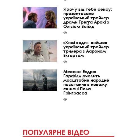
Я хочу від тебе сексу:
презентовано
український трейлер
драми Ґреґґа Аракі з
Олівією Вайлд
«Хижі води»: вийшов
український трейлер
трилера з Аароном
Екгартом
Месник: Ендрю
Ґарфілд очолить
масштабне народне
повстання в новому
екшені Пола
Ґрінґрасса
ПОПУЛЯРНЕ ВІДЕО