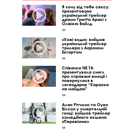
Я хочу від тебе сексу:
презентовано
український трейлер
драми Ґреґґа Аракі з
Олівією Вайлд
«Хижі води»: вийшов
український трейлер
трилера з Аароном
Екгартом
Співачка NE TA
презентувала сингл
про справжні емоції і
повернулася в
легендарне “Караоке
на майдані”
Алан Рітчсон та Оуен
Вілсон у смертельній
гонці: вийшов трейлер
комедійного екшена
«Перевізник»