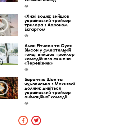
«Хижі води»: вийшов
український трейлер
трилера з Аароном
Екгартом
Алан Рітчсон та Оуен
Вілсон у смертельній
гонці: вийшов трейлер
комедійного екшена
«Перевізник»
Баранчик Шон та
чудовисько з Мохнявої
долини: дивіться
український трейлер
анімаційної комедії