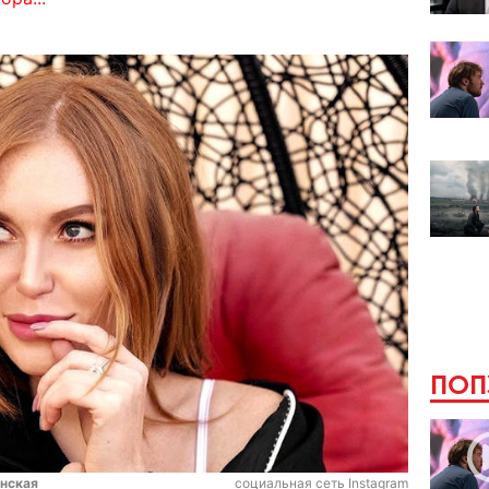
ПОП
нская
социальная сеть Instagram