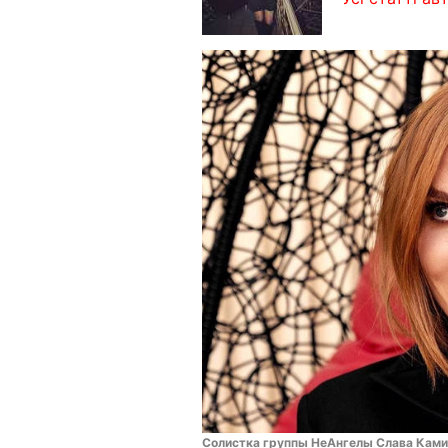
Солистка группы НеАнгелы Слава Ками