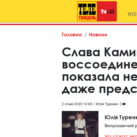
НО
Головна
Новини
Слава Ками
воссоедине
показала н
даже предс
2 січня 2020 12:00
Юлія Туренко
Юлія Турен
Випускаючий 
Усі статті авт