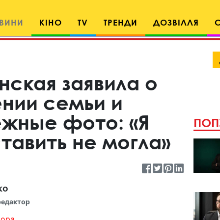
ВИНИ
КІНО
TV
ТРЕНДИ
ДОЗВІЛЛЯ
нская заявила о
нии семьи и
ежные фото: «Я
ПОП
тавить не могла»
ко
редактор
ора...