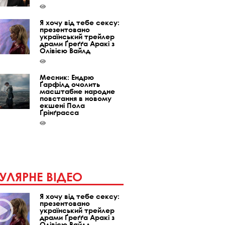
Я хочу від тебе сексу:
презентовано
український трейлер
драми Ґреґґа Аракі з
Олівією Вайлд
Месник: Ендрю
Ґарфілд очолить
масштабне народне
повстання в новому
екшені Пола
Ґрінґрасса
УЛЯРНЕ ВІДЕО
Я хочу від тебе сексу:
презентовано
український трейлер
драми Ґреґґа Аракі з
Олівією Вайлд