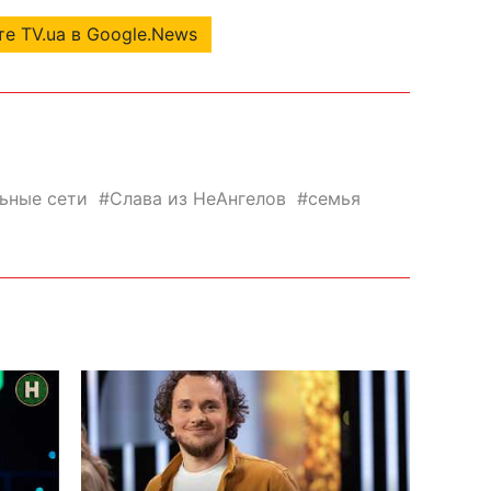
е TV.ua в Google.News
ьные сети
Слава из НеАнгелов
семья