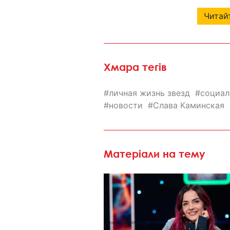
Читайт
Хмара тегів
личная жизнь звезд
социал
новости
Слава Каминская
Матеріали на тему