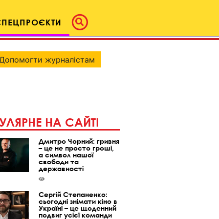
СПЕЦПРОЄКТИ
Допомогти журналістам
УЛЯРНЕ НА САЙТІ
Дмитро Чорний: гривня
– це не просто гроші,
а символ нашої
свободи та
державності
Сергій Степаненко:
сьогодні знімати кіно в
Україні – це щоденний
подвиг усієї команди