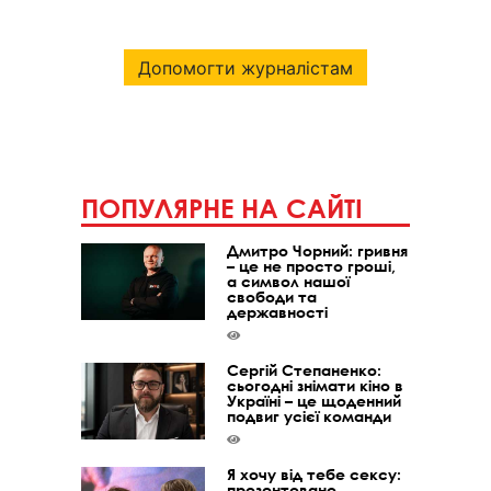
Допомогти журналістам
ПОПУЛЯРНЕ НА САЙТІ
Дмитро Чорний: гривня
– це не просто гроші,
а символ нашої
свободи та
державності
Сергій Степаненко:
сьогодні знімати кіно в
Україні – це щоденний
подвиг усієї команди
Я хочу від тебе сексу:
презентовано