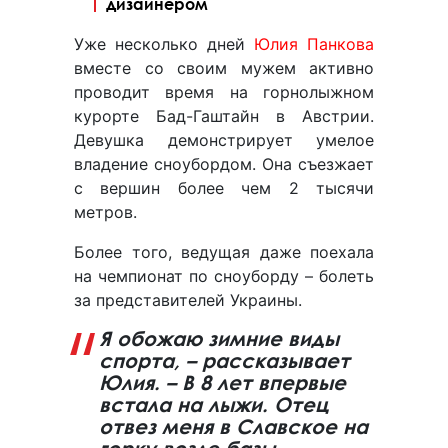
дизайнером
Уже несколько дней
Юлия Панкова
вместе со своим мужем активно
проводит время на горнолыжном
курорте Бад-Гаштайн в Австрии.
Девушка демонстрирует умелое
владение сноубордом. Она съезжает
с вершин более чем 2 тысячи
метров.
Более того, ведущая даже поехала
на чемпионат по сноуборду – болеть
за представителей Украины.
Я обожаю зимние виды
спорта, – рассказывает
Юлия. – В 8 лет впервые
встала на лыжи. Отец
отвез меня в Славское на