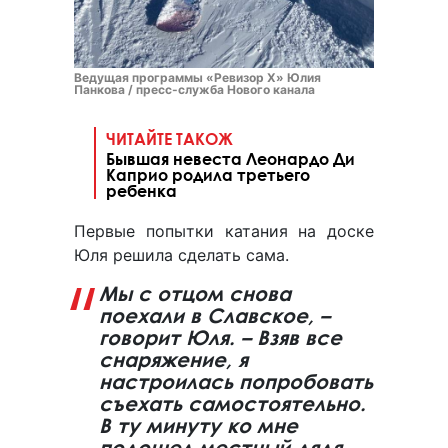
Ведущая программы «Ревизор Х» Юлия
Панкова / пресс-служба Нового канала
ЧИТАЙТЕ ТАКОЖ
Бывшая невеста Леонардо Ди
Каприо родила третьего
ребенка
Первые попытки катания на доске
Юля решила сделать сама.
Мы с отцом снова
поехали в Славское, –
говорит Юля. – Взяв все
снаряжение, я
настроилась попробовать
съехать самостоятельно.
В ту минуту ко мне
подошел местный дядя.