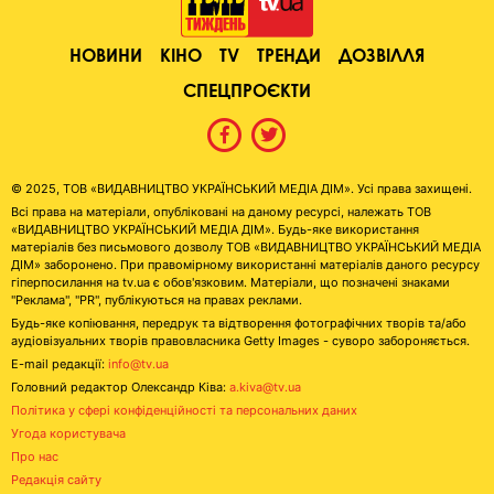
НОВИНИ
КІНО
TV
ТРЕНДИ
ДОЗВІЛЛЯ
СПЕЦПРОЄКТИ
© 2025, ТОВ «ВИДАВНИЦТВО УКРАЇНСЬКИЙ МЕДІА ДІМ». Усі права захищені.
Всі права на матеріали, опубліковані на даному ресурсі, належать ТОВ
«ВИДАВНИЦТВО УКРАЇНСЬКИЙ МЕДІА ДІМ». Будь-яке використання
матеріалів без письмового дозволу ТОВ «ВИДАВНИЦТВО УКРАЇНСЬКИЙ МЕДІА
ДІМ» заборонено. При правомірному використанні матеріалів даного ресурсу
гіперпосилання на tv.ua є обов'язковим. Матеріали, що позначені знаками
"Реклама", "PR", публікуються на правах реклами.
Будь-яке копіювання, передрук та відтворення фотографічних творів та/або
аудіовізуальних творів правовласника Getty Images - суворо забороняється.
E-mail редакції:
info@tv.ua
Головний редактор Олександр Ківа:
a.kiva@tv.ua
Політика у сфері конфіденційності та персональних даних
Угода користувача
Про нас
Редакція сайту