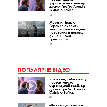
український трейлер
драми Ґреґґа Аракі з
Олівією Вайлд
Месник: Ендрю
Ґарфілд очолить
масштабне народне
повстання в новому
екшені Пола
Ґрінґрасса
ПОПУЛЯРНЕ ВІДЕО
Я хочу від тебе сексу:
презентовано
український трейлер
драми Ґреґґа Аракі з
Олівією Вайлд
«Хижі води»: вийшов