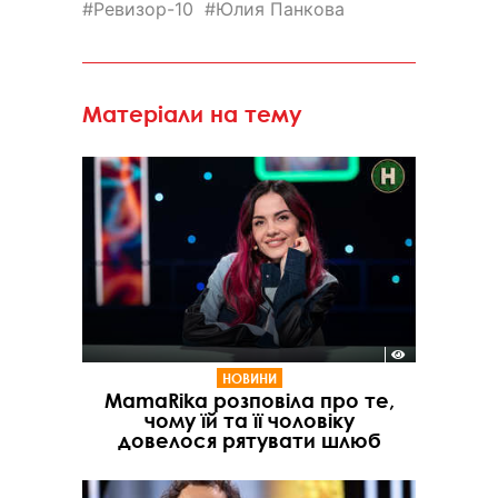
Ревизор-10
Юлия Панкова
Матеріали на тему
НОВИНИ
MamaRika розповіла про те,
чому їй та її чоловіку
довелося рятувати шлюб