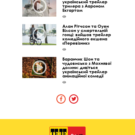
український трейлер
трилера з Аароном
Екгартом
Алан Рітчсон та Оуен
Вілсон у смертельній
гонці: вийшов трейлер
комедійного екшена
«Перевізник»
Баранчик Шон та
чудовисько з Мохнявої
долини: дивіться
український трейлер
анімаційної комедії