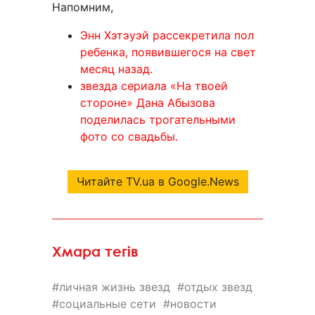
Напомним,
Энн Хэтэуэй рассекретила пол
ребенка, появившегося на свет
месяц назад.
звезда сериала «На твоей
стороне» Дана Абызова
поделилась трогательными
фото со свадьбы.
Читайте TV.ua в Google.News
Хмара тегів
личная жизнь звезд
отдых звезд
социальные сети
новости