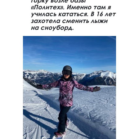
горку возле базы
«Политех». Именно там я
училась кататься. В 16 лет
захотела сменить лыжи
на сноуборд.