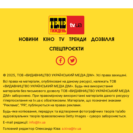
НОВИНИ
КІНО
TV
ТРЕНДИ
ДОЗВІЛЛЯ
СПЕЦПРОЄКТИ
© 2025, ТОВ «ВИДАВНИЦТВО УКРАЇНСЬКИЙ МЕДІА ДІМ». Усі права захищені.
Всі права на матеріали, опубліковані на даному ресурсі, належать ТОВ
«ВИДАВНИЦТВО УКРАЇНСЬКИЙ МЕДІА ДІМ». Будь-яке використання
матеріалів без письмового дозволу ТОВ «ВИДАВНИЦТВО УКРАЇНСЬКИЙ МЕДІА
ДІМ» заборонено. При правомірному використанні матеріалів даного ресурсу
гіперпосилання на tv.ua є обов'язковим. Матеріали, що позначені знаками
"Реклама", "PR", публікуються на правах реклами.
Будь-яке копіювання, передрук та відтворення фотографічних творів та/або
аудіовізуальних творів правовласника Getty Images - суворо забороняється.
E-mail редакції:
info@tv.ua
Головний редактор Олександр Ківа:
a.kiva@tv.ua