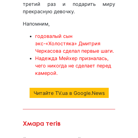
третий раз и подарить миру
прекрасную девочку.
Напомним,
годовалый сын
экс-«Холостяка» Дмитрия
Черкасова сделал первые шаги.
Надежда Мейхер призналась,
чего никогда не сделает перед
камерой.
Читайте TV.ua в Google.News
Хмара тегів