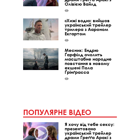
Олівією Вайлд
«Хижі води»: вийшов
український трейлер
трилера з Аароном
Екгартом
Месник: Ендрю
Ґарфілд очолить
масштабне народне
повстання в новому
екшені Пола
Ґрінґрасса
ПОПУЛЯРНЕ ВІДЕО
Я хочу від тебе сексу:
презентовано
український трейлер
драми Ґреґґа Аракі з