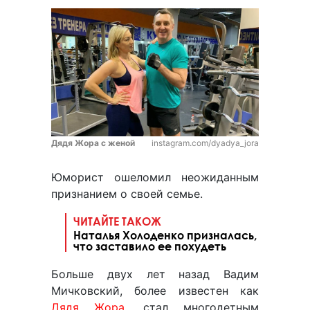
Дядя Жора с женой
instagram.com/dyadya_jora
Юморист ошеломил неожиданным
признанием о своей семье.
ЧИТАЙТЕ ТАКОЖ
Наталья Холоденко призналась,
что заставило ее похудеть
Больше двух лет назад Вадим
Мичковский, более известен как
Дядя Жора
, стал многодетным