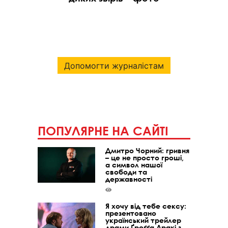
Допомогти журналістам
ПОПУЛЯРНЕ НА САЙТІ
Дмитро Чорний: гривня
– це не просто гроші,
а символ нашої
свободи та
державності
Я хочу від тебе сексу:
презентовано
український трейлер
драми Ґреґґа Аракі з