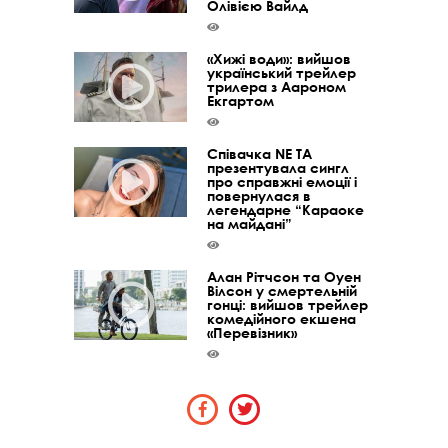
Олівією Вайлд
«Хижі води»: вийшов
український трейлер
трилера з Аароном
Екгартом
Співачка NE TA
презентувала сингл
про справжні емоції і
повернулася в
легендарне “Караоке
на майдані”
Алан Рітчсон та Оуен
Вілсон у смертельній
гонці: вийшов трейлер
комедійного екшена
«Перевізник»