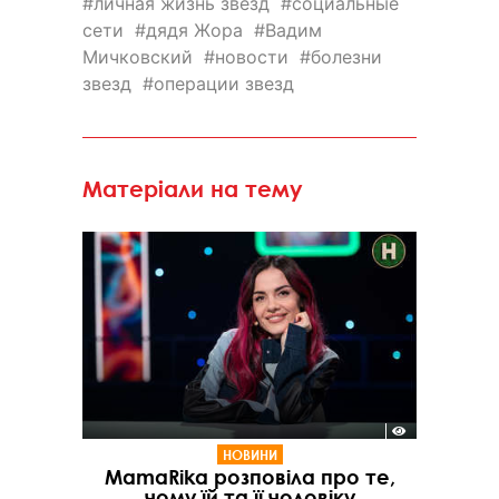
личная жизнь звезд
социальные
сети
дядя Жора
Вадим
Мичковский
новости
болезни
звезд
операции звезд
Матеріали на тему
НОВИНИ
MamaRika розповіла про те,
чому їй та її чоловіку