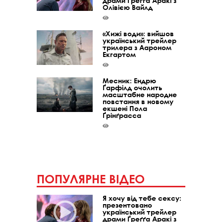
драми Ґреґґа Аракі з
Олівією Вайлд
«Хижі води»: вийшов
український трейлер
трилера з Аароном
Екгартом
Месник: Ендрю
Ґарфілд очолить
масштабне народне
повстання в новому
екшені Пола
Ґрінґрасса
ПОПУЛЯРНЕ ВІДЕО
Я хочу від тебе сексу:
презентовано
український трейлер
драми Ґреґґа Аракі з