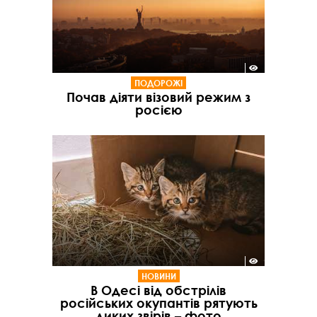
ПОДОРОЖІ
Почав діяти візовий режим з
росією
НОВИНИ
В Одесі від обстрілів
російських окупантів рятують
диких звірів – фото