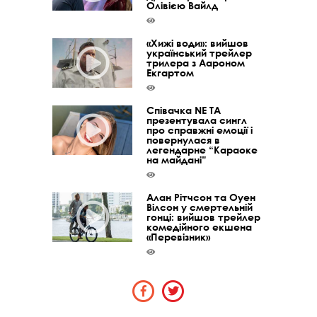
Олівією Вайлд
«Хижі води»: вийшов
український трейлер
трилера з Аароном
Екгартом
Співачка NE TA
презентувала сингл
про справжні емоції і
повернулася в
легендарне “Караоке
на майдані”
Алан Рітчсон та Оуен
Вілсон у смертельній
гонці: вийшов трейлер
комедійного екшена
«Перевізник»