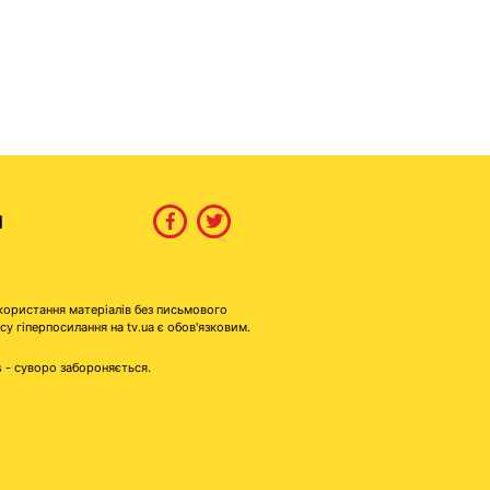
И
користання матеріалів без письмового
гіперпосилання на tv.ua є обов'язковим.
s - суворо забороняється.