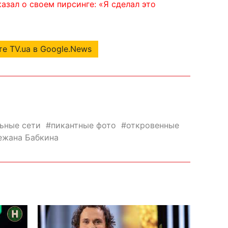
азал о своем пирсинге: «Я сделал это
е TV.ua в Google.News
ьные сети
пикантные фото
откровенные
ежана Бабкина