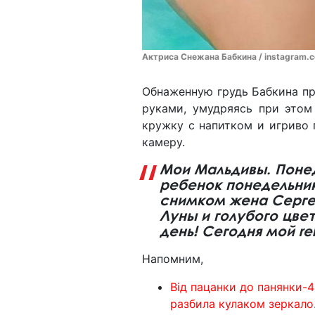
Актриса Снежана Бабкина / instagram.
Обнаженную грудь Бабкина п
руками, умудряясь при это
кружку с напитком и игриво 
камеру.
Мои Мальдивы. Понед
ребенок понедельник
снимком жена Сергея
Луны и голубого цвет
день! Сегодня мой rel
Напомним,
Від пацанки до панянки-
разбила кулаком зеркало