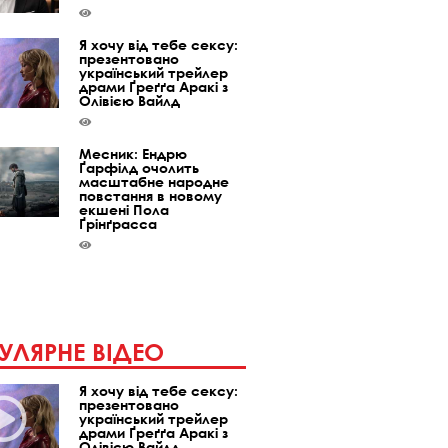
Я хочу від тебе сексу:
презентовано
український трейлер
драми Ґреґґа Аракі з
Олівією Вайлд
Месник: Ендрю
Ґарфілд очолить
масштабне народне
повстання в новому
екшені Пола
Ґрінґрасса
УЛЯРНЕ ВІДЕО
Я хочу від тебе сексу:
презентовано
український трейлер
драми Ґреґґа Аракі з
Олівією Вайлд