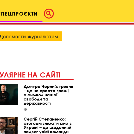
СПЕЦПРОЄКТИ
Допомогти журналістам
УЛЯРНЕ НА САЙТІ
Дмитро Чорний: гривня
– це не просто гроші,
а символ нашої
свободи та
державності
Сергій Степаненко:
сьогодні знімати кіно в
Україні – це щоденний
подвиг усієї команди