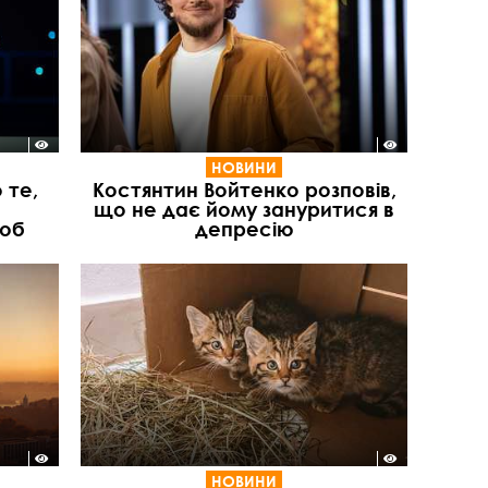
НОВИНИ
 те,
Костянтин Войтенко розповів,
що не дає йому зануритися в
люб
депресію
НОВИНИ