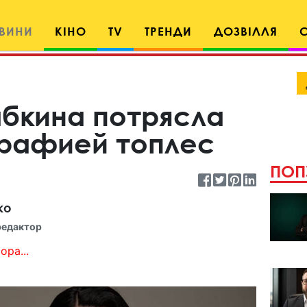
ВИНИ
КІНО
TV
ТРЕНДИ
ДОЗВІЛЛЯ
бкина потрясла
рафией топлес
ПОП
ко
редактор
ора...