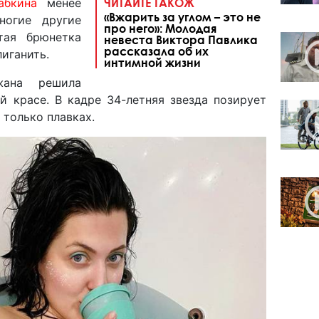
абкина
менее
ЧИТАЙТЕ ТАКОЖ
«Вжарить за углом – это не
ногие другие
про него»: Молодая
тая брюнетка
невеста Виктора Павлика
рассказала об их
лиганить.
интимной жизни
жана решила
й красе. В кадре 34-летняя звезда позирует
 только плавках.