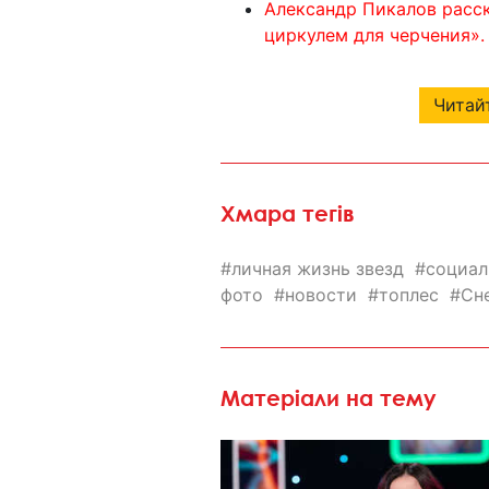
Александр Пикалов расск
циркулем для черчения».
Читайт
Хмара тегів
личная жизнь звезд
социал
фото
новости
топлес
Сн
Матеріали на тему