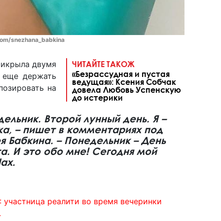
com/snezhana_babkina
рикрыла двумя
ЧИТАЙТЕ ТАКОЖ
«Безрассудная и пустая
м еще держать
ведущая»: Ксения Собчак
позировать на
довела Любовь Успенскую
до истерики
ельник. Второй лунный день. Я –
а, – пишет в комментариях под
 Бабкина. – Понедельник – День
а. И это обо мне! Сегодня мой
ax.
4: участница реалити во время вечеринки
.