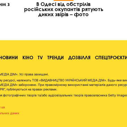
им з
В Одесі від обстрілів
російських окупантів рятують
диких звірів – фото
НОВИНИ
КІНО
TV
ТРЕНДИ
ДОЗВІЛЛЯ
СПЕЦПРОЄКТ
ІА ДІМ». Усі права захищені.
аному ресурсі, належать ТОВ «ВИДАВНИЦТВО УКРАЇНСЬКИЙ МЕДІА ДІМ». Будь-яке ви
А ДІМ» заборонено. При правомірному використанні матеріалів даного ресурсу 
"PR", публікуються на правах реклами.
я фотографічних творів та/або аудіовізуальних творів правовласника Getty Image
v.ua
альних даних