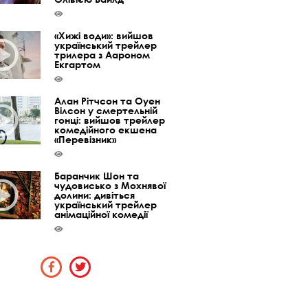
«Хижі води»: вийшов
український трейлер
трилера з Аароном
Екгартом
Алан Рітчсон та Оуен
Вілсон у смертельній
гонці: вийшов трейлер
комедійного екшена
«Перевізник»
Баранчик Шон та
чудовисько з Мохнявої
долини: дивіться
український трейлер
анімаційної комедії