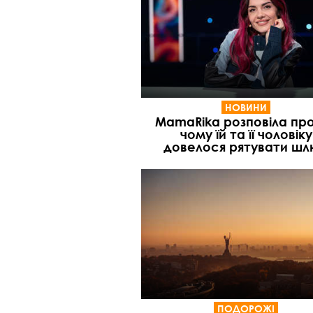
НОВИНИ
MamaRika розповіла про
чому їй та її чоловіку
довелося рятувати ш
ПОДОРОЖІ