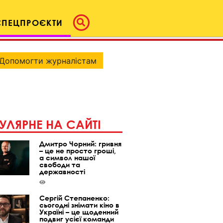
СПЕЦПРОЄКТИ
Допомогти журналістам
УЛЯРНЕ НА САЙТІ
Дмитро Чорний: гривня
– це не просто гроші,
а символ нашої
свободи та
державності
Сергій Степаненко:
сьогодні знімати кіно в
Україні – це щоденний
подвиг усієї команди