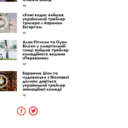
«Хижі води»: вийшов
український трейлер
трилера з Аароном
Екгартом
Алан Рітчсон та Оуен
Вілсон у смертельній
гонці: вийшов трейлер
комедійного екшена
«Перевізник»
Баранчик Шон та
чудовисько з Мохнявої
долини: дивіться
український трейлер
анімаційної комедії