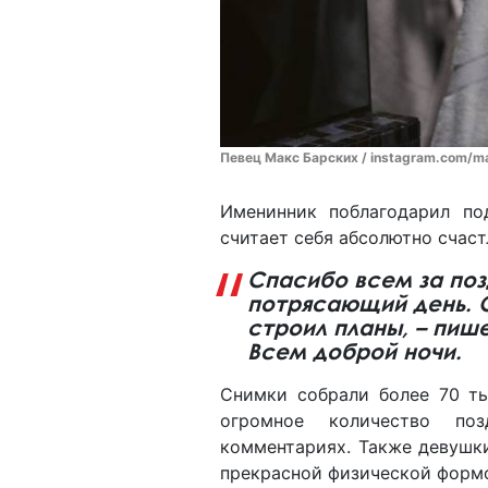
Певец Макс Барских / instagram.com/m
Именинник поблагодарил по
считает себя абсолютно счас
Спасибо всем за поз
потрясающий день. 
строил планы, – пиш
Всем доброй ночи.
Снимки собрали более 70 т
огромное количество поз
комментариях. Также девушк
прекрасной физической форм