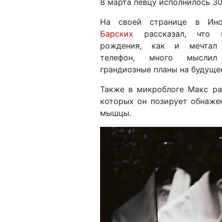
8 марта певцу исполнилось 30
На своей странице в Ин
Барских
рассказал, что 
рождения, как и мечтал
телефон, много мысли
грандиозные планы на будуще
Также в микроблоге Макс ра
которых он позирует обнаже
мышцы.