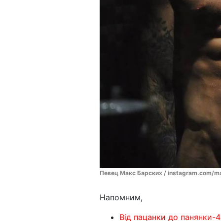
Певец Макс Барских / instagram.com/m
Напомним,
Від пацанки до панянки-4