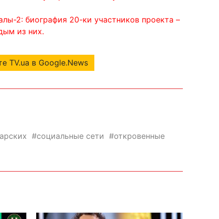
лы-2: биография 20-ки участников проекта –
дым из них.
е TV.ua в Google.News
арских
социальные сети
откровенные