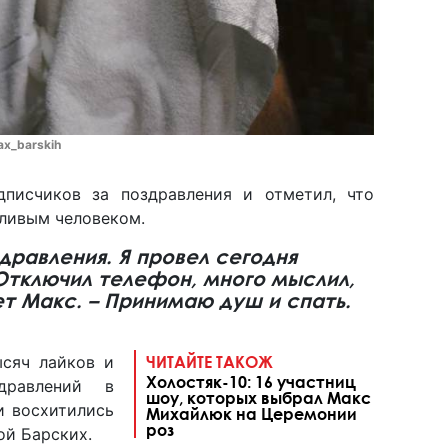
ax_barskih
дписчиков за поздравления и отметил, что
тливым человеком.
дравления. Я провел сегодня
Отключил телефон, много мыслил,
ет Макс. – Принимаю душ и спать.
ысяч лайков и
ЧИТАЙТЕ ТАКОЖ
Холостяк-10: 16 участниц
дравлений в
шоу, которых выбрал Макс
и восхитились
Михайлюк на Церемонии
роз
ой Барских.