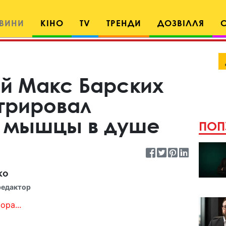
ВИНИ
КІНО
TV
ТРЕНДИ
ДОЗВІЛЛЯ
й Макс Барских
трировал
 мышцы в душе
ПОП
ко
редактор
ора...