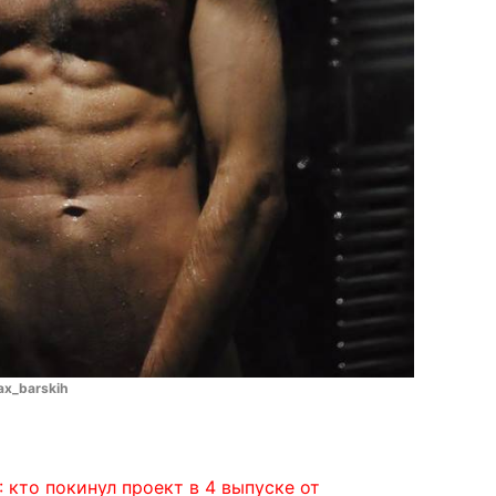
ax_barskih
: кто покинул проект в 4 выпуске от