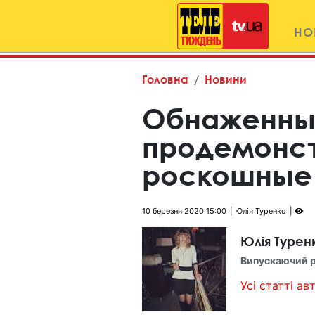
НО
Головна
Новини
Обнаженны
продемонс
роскошные
10 березня 2020 15:00
Юлія Туренко
Юлія Турен
Випускаючий 
Усі статті авт