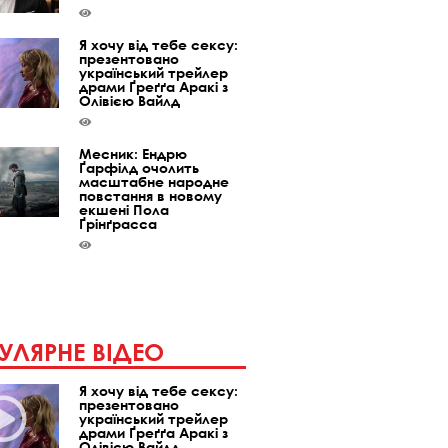
Я хочу від тебе сексу:
презентовано
український трейлер
драми Ґреґґа Аракі з
Олівією Вайлд
Месник: Ендрю
Ґарфілд очолить
масштабне народне
повстання в новому
екшені Пола
Ґрінґрасса
УЛЯРНЕ ВІДЕО
Я хочу від тебе сексу:
презентовано
український трейлер
драми Ґреґґа Аракі з
Олівією Вайлд