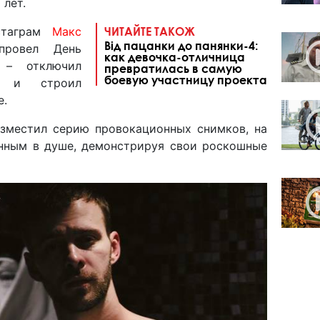
 лет.
стаграм
Макс
ЧИТАЙТЕ ТАКОЖ
Від пацанки до панянки-4:
провел День
как девочка-отличница
 – отключил
превратилась в самую
боевую участницу проекта
л и строил
е.
зместил серию провокационных снимков, на
нным в душе, демонстрируя свои роскошные