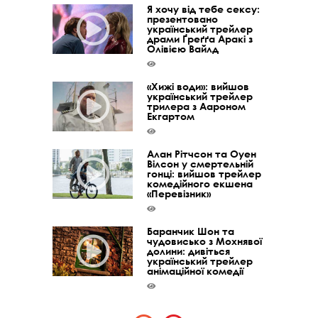
Я хочу від тебе сексу:
презентовано
український трейлер
драми Ґреґґа Аракі з
Олівією Вайлд
«Хижі води»: вийшов
український трейлер
трилера з Аароном
Екгартом
Алан Рітчсон та Оуен
Вілсон у смертельній
гонці: вийшов трейлер
комедійного екшена
«Перевізник»
Баранчик Шон та
чудовисько з Мохнявої
долини: дивіться
український трейлер
анімаційної комедії