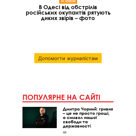
НОВИНИ
В Одесі від обстрілів
російських окупантів рятують
диких звірів – фото
Допомогти журналістам
ПОПУЛЯРНЕ НА САЙТІ
Дмитро Чорний: гривня
– це не просто гроші,
а символ нашої
свободи та
державності