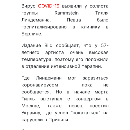
Вирус
COVID-19
выявили у солиста
группы Rammstein Тилля
Линдеманна. Певца было
госпитализировано в клинику в
Берлине.
Издание Bild сообщает, что у 57-
летнего артиста очень высокая
температура, поэтому его положили
в отделение интенсивной терапии.
Где Линдеманн мог заразиться
коронавирусом - пока не
сообщается. Но в начале марта
Тилль выступал с концертом в
Москве, также певец посетил
Украину, где успел "покататься" на
карусели в Припяти.