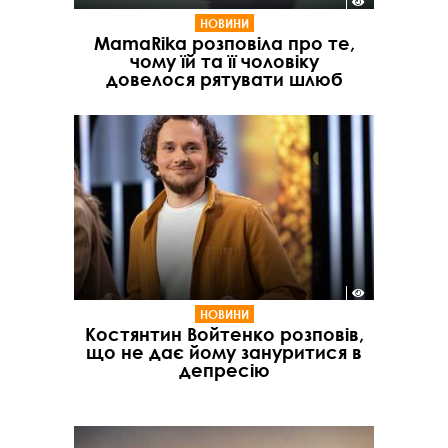
НОВИНИ
MamaRika розповіла про те,
чому їй та її чоловіку
довелося рятувати шлюб
НОВИНИ
Костянтин Войтенко розповів,
що не дає йому зануритися в
депресію