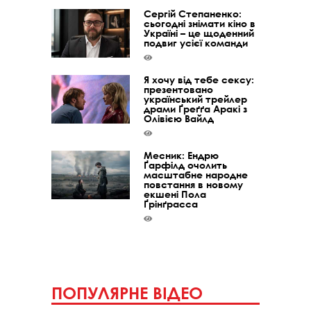
Сергій Степаненко:
сьогодні знімати кіно в
Україні – це щоденний
подвиг усієї команди
Я хочу від тебе сексу:
презентовано
український трейлер
драми Ґреґґа Аракі з
Олівією Вайлд
Месник: Ендрю
Ґарфілд очолить
масштабне народне
повстання в новому
екшені Пола
Ґрінґрасса
ПОПУЛЯРНЕ ВІДЕО