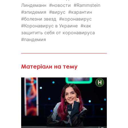
Линдеманн
новости
Rammstein
эпидемия
вирус
карантин
болезни звезд
коронавирус
Коронавирус в Украине
как
защитить себя от коронавируса
пандемия
Матеріали на тему