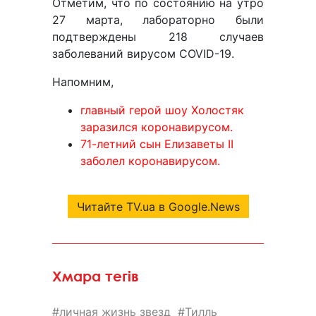
Отметим, что по состоянию на утро
27 марта, лабораторно были
подтверждены 218 случаев
заболеваний вирусом COVID-19.
Напомним,
главный герой шоу Холостяк
заразился коронавирусом.
71-летний сын Елизаветы II
заболел коронавирусом.
Читайте TV.ua в Google.News
Хмара тегів
личная жизнь звезд
Тилль