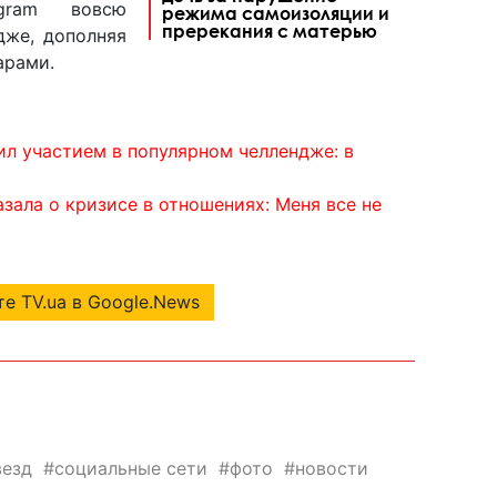
agram вовсю
режима самоизоляции и
пререкания с матерью
дже, дополняя
арами.
л участием в популярном челлендже: в
зала о кризисе в отношениях: Меня все не
е TV.ua в Google.News
везд
социальные сети
фото
новости