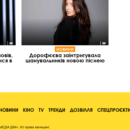
НОВИНИ
овів,
Дорофєєва заінтригувала
ися в
шанувальників новою піснею
НОВИНИ
КІНО
TV
ТРЕНДИ
ДОЗВІЛЛЯ
СПЕЦПРОЄКТ
ІА ДІМ». Усі права захищені.