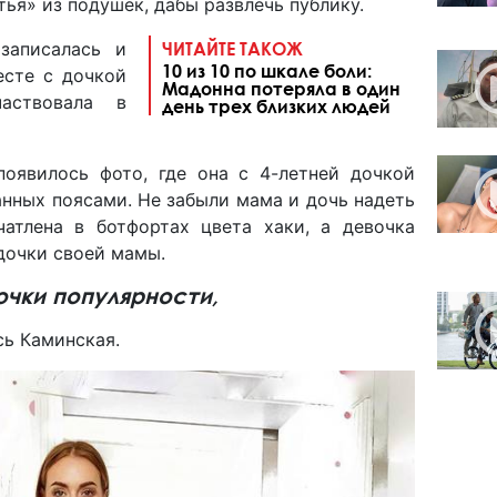
тья» из подушек, дабы развлечь публику.
записалась и
ЧИТАЙТЕ ТАКОЖ
10 из 10 по шкале боли:
есте с дочкой
Мадонна потеряла в один
частвовала в
день трех близких людей
 появилось фото, где она с 4-летней дочкой
анных поясами. Не забыли мама и дочь надеть
чатлена в ботфортах цвета хаки, а девочка
дочки своей мамы.
очки популярности,
сь Каминская.