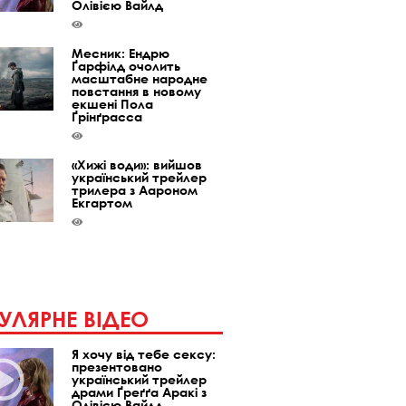
Олівією Вайлд
Месник: Ендрю
Ґарфілд очолить
масштабне народне
повстання в новому
екшені Пола
Ґрінґрасса
«Хижі води»: вийшов
український трейлер
трилера з Аароном
Екгартом
УЛЯРНЕ ВІДЕО
Я хочу від тебе сексу:
презентовано
український трейлер
драми Ґреґґа Аракі з
Олівією Вайлд