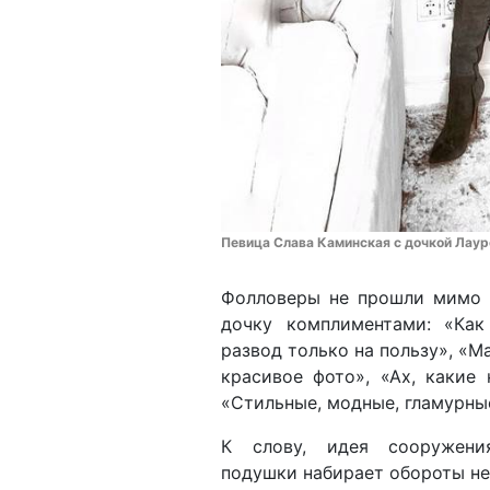
Певица Слава Каминская с дочкой Лауро
Фолловеры не прошли мимо 
дочку комплиментами: «Как
развод только на пользу», «М
красивое фото», «Ах, какие
«Стильные, модные, гламурны
К слову, идея сооружени
подушки набирает обороты не