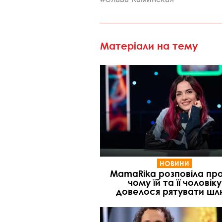
Матеріали на тему
НОВИНИ
MamaRika розповіла про
чому їй та її чоловіку
довелося рятувати ш