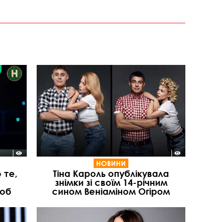
НОВИНИ
 те,
Тіна Кароль опублікувала
знімки зі своїм 14-річним
люб
сином Веніаміном Огіром