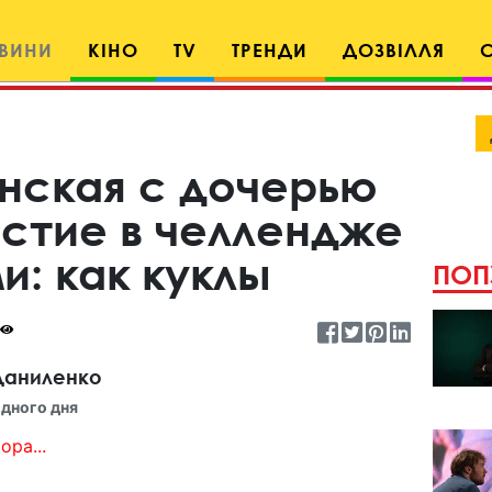
ВИНИ
КІНО
TV
ТРЕНДИ
ДОЗВІЛЛЯ
нская с дочерью
астие в челлендже
и: как куклы
ПОП
Даниленко
дного дня
ора...