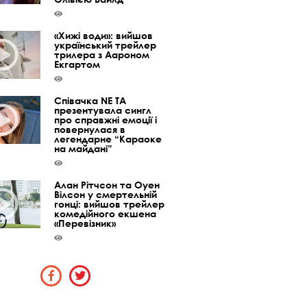
«Хижі води»: вийшов
український трейлер
трилера з Аароном
Екгартом
Співачка NE TA
презентувала сингл
про справжні емоції і
повернулася в
легендарне “Караоке
на майдані”
Алан Рітчсон та Оуен
Вілсон у смертельній
гонці: вийшов трейлер
комедійного екшена
«Перевізник»