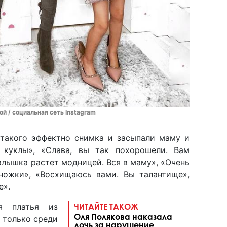
й / социальная сеть Instagram
такого эффектно снимка и засыпали маму и
 куклы», «Слава, вы так похорошели. Вам
алышка растет модницей. Вся в маму», «Очень
 ножки», «Восхищаюсь вами. Вы талантище»,
е».
я платья из
ЧИТАЙТЕ ТАКОЖ
Оля Полякова наказала
 только среди
дочь за нарушение