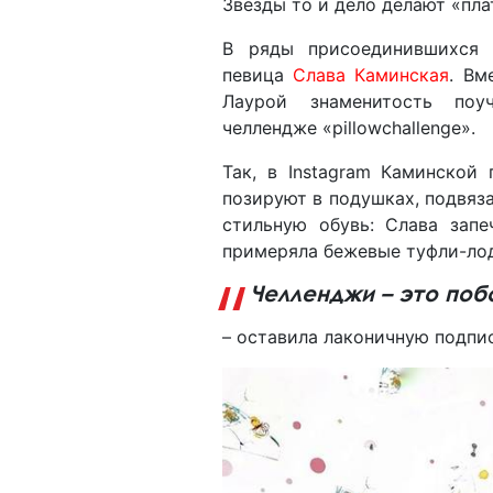
Звезды то и дело делают «пла
В ряды присоединившихся 
певица
Слава Каминская
. Вм
Лаурой знаменитость поу
челлендже «pillowchallenge».
Так, в Instagram Каминской
позируют в подушках, подвяз
стильную обувь: Слава запе
примеряла бежевые туфли-ло
Челленджи – это поб
– оставила лаконичную подпи