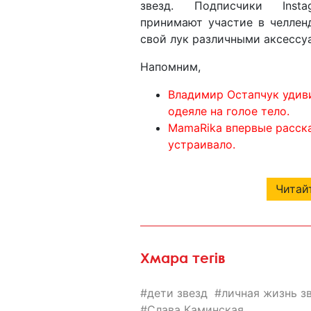
звезд. Подписчики Inst
принимают участие в челлен
свой лук различными аксессу
Напомним,
Владимир Остапчук удиви
одеяле на голое тело.
MamaRika впервые расска
устраивало.
Читайт
Хмара тегів
дети звезд
личная жизнь з
Слава Каминская