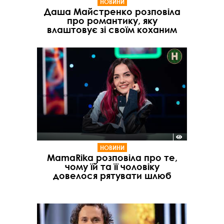
НОВИНИ
Даша Майстренко розповіла
про романтику, яку
влаштовує зі своїм коханим
НОВИНИ
MamaRika розповіла про те,
чому їй та її чоловіку
довелося рятувати шлюб