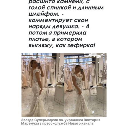
расшито камнями, с
голой спинкой и длинным
шлейфом, -
комментирует свои
наряды девушка. - А
потом я примерила
платье, в котором
выгляжу, как зефирка!
Звезда Супермодели по-украински Виктория
Маремуха / пресс-служба Нового канала