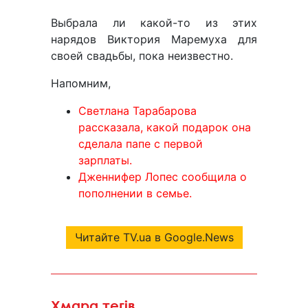
Выбрала ли какой-то из этих
нарядов Виктория Маремуха для
своей свадьбы, пока неизвестно.
Напомним,
Светлана Тарабарова
рассказала, какой подарок она
сделала папе с первой
зарплаты.
Дженнифер Лопес сообщила о
пополнении в семье.
Читайте TV.ua в Google.News
Хмара тегів