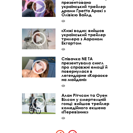
презентовано
український трейлер
драми Ґреґґа Аракі з
Олівією Вайлд
«Хижі води»: вийшов
український трейлер
трилера з Аароном
Екгартом
Співачка NE TA
презентувала сингл
про справжні емоції й
повернулася в
легендарне «Караоке
на майдані»
Алан Рітчсон та Оуен
Вілсон у смертельній
гонці: вийшов трейлер
комедійного екшена
«Перевізник»