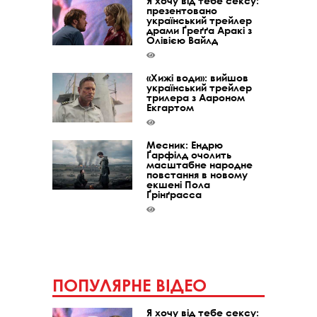
Я хочу від тебе сексу:
презентовано
український трейлер
драми Ґреґґа Аракі з
Олівією Вайлд
«Хижі води»: вийшов
український трейлер
трилера з Аароном
Екгартом
Месник: Ендрю
Ґарфілд очолить
масштабне народне
повстання в новому
екшені Пола
Ґрінґрасса
ПОПУЛЯРНЕ ВІДЕО
Я хочу від тебе сексу: