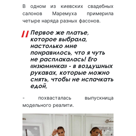
В одном из киевских свадебных
салонов Маремуха примерила
четыре наряда разных фасонов.
Первое же платье,
которое выбрала,
настолько мне
понравилось, что я чуть
не расплакалась! Его
«изюминка» - в воздушных
рукавах, которые можно
снять, чтобы не испачкать
едой,
- похвасталась выпускница
модельного реалити.