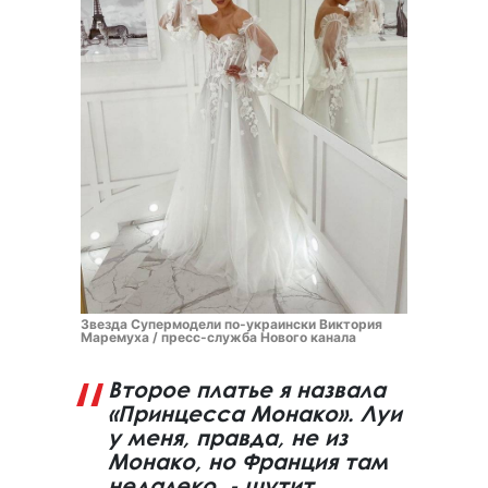
Звезда Супермодели по-украински Виктория
Маремуха / пресс-служба Нового канала
Второе платье я назвала
«Принцесса Монако». Луи
у меня, правда, не из
Монако, но Франция там
недалеко, - шутит